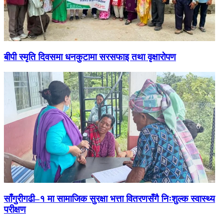
बीपी स्मृति दिवसमा धनकुटामा सरसफाइ तथा वृक्षारोपण
साँगुरीगढी–१ मा सामाजिक सुरक्षा भत्ता वितरणसँगै निःशुल्क स्वास्थ्य
परीक्षण