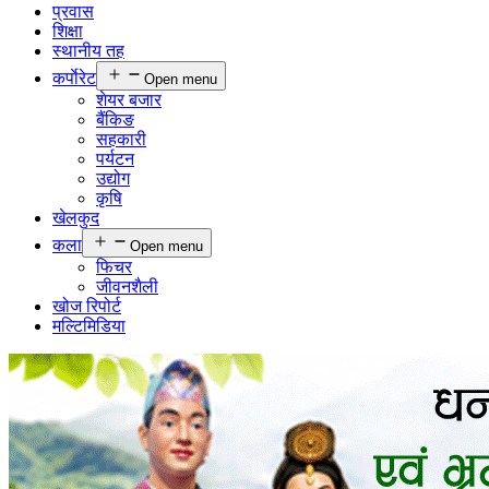
प्रवास
शिक्षा
स्थानीय तह
कर्पाेरेट
Open menu
शेयर बजार
बैंकिङ
सहकारी
पर्यटन
उद्योग
कृषि
खेलकुद
कला
Open menu
फिचर
जीवनशैली
खोज रिपोर्ट
मल्टिमिडिया