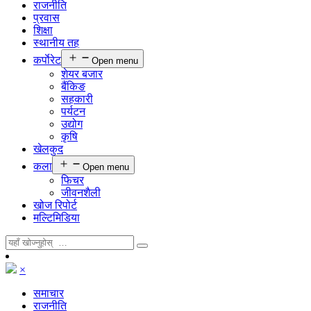
राजनीति
प्रवास
शिक्षा
स्थानीय तह
कर्पाेरेट
Open menu
शेयर बजार
बैंकिङ
सहकारी
पर्यटन
उद्योग
कृषि
खेलकुद
कला
Open menu
फिचर
जीवनशैली
खोज रिपोर्ट
मल्टिमिडिया
×
समाचार
राजनीति