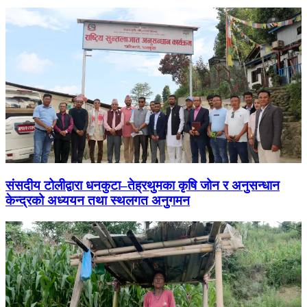
संसदीय टोलीद्वारा धनकुटा–तेह्रथुमका कृषि जोन र अनुसन्धान
केन्द्रको अध्ययन तथा स्थलगत अनुगमन