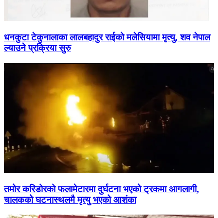
धनकुटा टेकुनालाका लालबहादुर राईको मलेसियामा मृत्यु, शव नेपाल
ल्याउने प्रक्रिया सुरु
तमोर करिडोरको फलामेटारमा दुर्घटना भएको ट्रकमा आगलागी,
चालकको घटनास्थलमै मृत्यु भएको आशंका