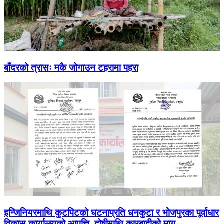
बाँदरको त्रासः मकै जोगाउन टहरामा पहरा
इन्जिनियरमाथि कुटपिटको घटनाप्रति धनकुटा र भोजपुरका पूर्वाधार
विकास कार्यालयको आपत्ति, दोषीमाथि कारबाहीको माग