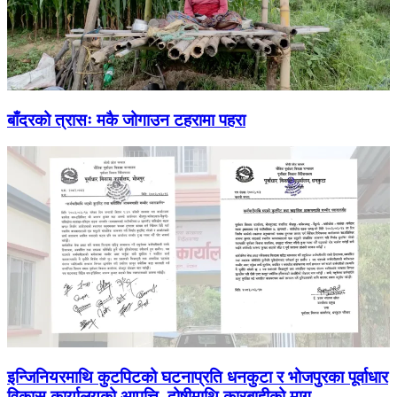
बाँदरको त्रासः मकै जोगाउन टहरामा पहरा
इन्जिनियरमाथि कुटपिटको घटनाप्रति धनकुटा र भोजपुरका पूर्वाधार
विकास कार्यालयको आपत्ति, दोषीमाथि कारबाहीको माग