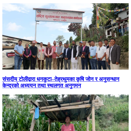
संसदीय टोलीद्वारा धनकुटा–तेह्रथुमका कृषि जोन र अनुसन्धान
केन्द्रको अध्ययन तथा स्थलगत अनुगमन