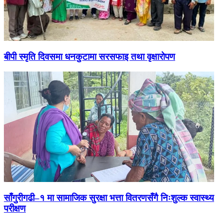
बीपी स्मृति दिवसमा धनकुटामा सरसफाइ तथा वृक्षारोपण
साँगुरीगढी–१ मा सामाजिक सुरक्षा भत्ता वितरणसँगै निःशुल्क स्वास्थ्य
परीक्षण