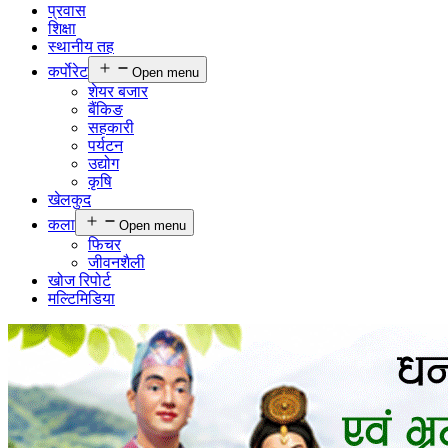
प्रवास
शिक्षा
स्थानीय तह
कर्पाेरेट
Open menu
शेयर बजार
बैंकिङ
सहकारी
पर्यटन
उद्योग
कृषि
खेलकुद
कला
Open menu
फिचर
जीवनशैली
खोज रिपोर्ट
मल्टिमिडिया