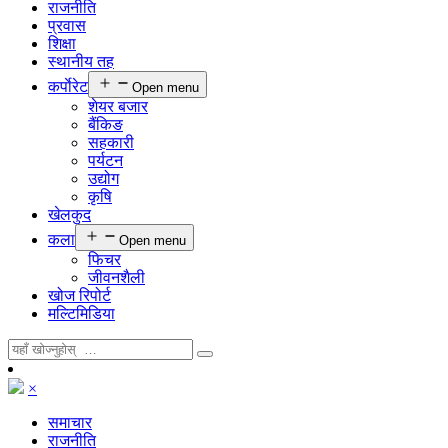
राजनीति
प्रवास
शिक्षा
स्थानीय तह
कर्पाेरेट
Open menu
शेयर बजार
बैंकिङ
सहकारी
पर्यटन
उद्योग
कृषि
खेलकुद
कला
Open menu
फिचर
जीवनशैली
खोज रिपोर्ट
मल्टिमिडिया
×
समाचार
राजनीति