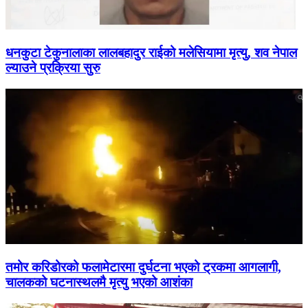
धनकुटा टेकुनालाका लालबहादुर राईको मलेसियामा मृत्यु, शव नेपाल
ल्याउने प्रक्रिया सुरु
तमोर करिडोरको फलामेटारमा दुर्घटना भएको ट्रकमा आगलागी,
चालकको घटनास्थलमै मृत्यु भएको आशंका