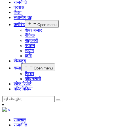
राजनीति
प्रवास
शिक्षा
स्थानीय तह
कर्पाेरेट
Open menu
शेयर बजार
बैंकिङ
सहकारी
पर्यटन
उद्योग
कृषि
खेलकुद
कला
Open menu
फिचर
जीवनशैली
खोज रिपोर्ट
मल्टिमिडिया
×
समाचार
राजनीति