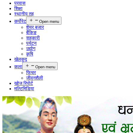
प्रवास
शिक्षा
स्थानीय तह
कर्पाेरेट
Open menu
शेयर बजार
बैंकिङ
सहकारी
पर्यटन
उद्योग
कृषि
खेलकुद
कला
Open menu
फिचर
जीवनशैली
खोज रिपोर्ट
मल्टिमिडिया