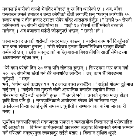
मदनलाई बारीको तल्लो भेगतिर बाँदरले दुःख दिन थालेको छ । अब, बाँदर
पन्साउन उनले टमाटर र बन्दा कोपीको खेती लगाउँदै छन् “फागुन लागेपछि १५
हजार बन्दा र तीन हजार टमाटर रोपेर बाँदर आतङ्क हेर्नुछ ।” उनले ७० रोपनी
जमिनमध्ये ५५ रोपनी खेतियोग्य छ । “अझै २० रोपनी थपौँ भनेको बच्चाले
मानेनन् । अब बजारमा घडेरी जोड्नुपर्छ भन्छन्, ” उनले भने ।
घरमा मदन र उनकी श्रीमती चन्द्र मात्र बस्छन् । बारीमा काम गर्ने दिनहुँजसो
चार जना खेताला हुन्छन् । छोरी स्वेच्छा इलाम विव्ल्याँटेस्थित प्राइम बैँककी
कर्मचारी छन् । छोरा धनकुटाको पाख्रिबासमा बिएससीएजि सातौँ सेमेस्टरमा
अध्ययनरत रहेका छन् ।
“धेरै काम परेको दिन २० जना पनि खेताला हुन्छन् । सिस्टममा गएर काम गर्दा
५०–५५ रोपनीमा खेती गर्न धेरै जनशक्ति लाग्दैन । तर, काम चैँ सिस्टममा
गर्नुपर्यो ।” मदन
भने , ‘वर्षमा खर्च कटाएर १२–१४ लाख बचत हराउँदैन ।’ राईको गोठमा दुई माउ
गाई छन् । ‘गाईको मल मुत्रले खेती अग्र्यानिक बनाउँन सहयोग मिल्छ ।
गोबरभन्दा गहुँद बढी उपयोगी हुन्छ ।’” उनले भने । उनको कृषक मात्र होइन
कृषि विज्ञ पनि हो । नगरपालिकाले आयोजना गरेका धेरै तालिममा गएर
उनलेअन्य किसानलाई कृषि समस्या, चुनौती र सम्भावनाका बारेमा जानकारी
गराए ।
सूर्योदय नगरपालिकाले मदनजस्ता सफल र व्यवसायीक किसानलाई प्रोत्साहित
गर्दै आएको छ । विभिन्न कार्यक्रमको अवसरमा उत्कृष्ट किसानको रुपमा सम्मान
गर्ने गरिएको नगरप्रमुख रणबहादुर राईले बताए । किसान लक्षित थुप्रै