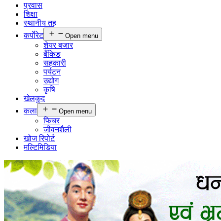
प्रवास
शिक्षा
स्थानीय तह
कर्पाेरेट
Open menu
शेयर बजार
बैंकिङ
सहकारी
पर्यटन
उद्योग
कृषि
खेलकुद
कला
Open menu
फिचर
जीवनशैली
खोज रिपोर्ट
मल्टिमिडिया