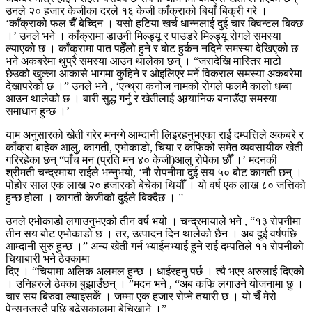
उनले २० हजार केजीका दरले १६ केजी काँक्राको बियाँ बिक्री गरे ।
‘काँक्राको फल चैँ बेच्दिन । यसो हटिया खर्च धान्नलाई दुई चार क्विन्टल बिक्छ
।’ उनले भने । काँक्रामा डाउनी मिल्ड्यू र पाउडरे मिल्ड्यू रोगले समस्या
ल्याएको छ । काँक्रामा पात पहेँलो हुने र बोट हुर्कन नदिने समस्या देखिएको छ
भने अकबरेमा थुप्रै समस्या आउन थालेका छन् । “जरादेखि मास्तिर माटो
छेउको खुल्ला आकासे भागमा कुहिने र ओइलिएर मर्ने विकराल समस्या अकबरेमा
देखापरेको छ ।” उनले भने , ‘एन्थ्रा कनोज नामको रोगले फलमै कालो धब्बा
आउन थालेको छ । बारी सुद्ध गर्नु र खेतीलाई अग्र्यानिक बनाउँदा समस्या
समाधान हुन्छ ।’
याम अनुसारको खेती गरेर मनग्गे आम्दानी लिइरहनुभएका राई दम्पत्तिले अकबरे र
काँक्रा बाहेक आलु, कागती, एभोकाडो, चिया र कफिको समेत व्यवसायीक खेती
गरिरहेका छन् “पाँच मन (प्रति मन ४० केजी)आलु रोपेका छौँ ।’ मदनकी
श्रीमती चन्द्रमाया राईले भन्नुभयो, ‘नौ रोपनीमा दुई सय ५० बोट कागती छन् ।
पोहोर साल एक लाख २० हजारको बेचेका थियौँ । यो वर्ष एक लाख ८० जत्तिको
हुन्छ होला । कागती केजीको दुईले बिक्दैछ । ”
उनले एभोकाडो लगाउनुभएको तीन वर्ष भयो । चन्द्रमायाले भने , “१३ रोपनीमा
तीन सय बोट एभोकाडो छ । तर, उत्पादन दिन थालेको छैन । अब दुई वर्षपछि
आम्दानी सुरु हुन्छ ।” अन्य खेती गर्न भ्याईनभ्याई हुने राई दम्पतिले ११ रोपनीको
चियाबारी भने ठेक्कामा
दिए । “चियामा अलिक अलमल हुन्छ । धाईरहनु पर्छ । त्यै भएर अरुलाई दिएको
। उनिहरुले ठेक्का बुझाउँछन् । ”मदन भने , “अब कफि लगाउने योजनामा छु ।
चार सय बिरुवा ल्याइसकेँ । जम्मा एक हजार रोप्ने तयारी छ । यो चैँ मेरो
पेन्सनजस्तै पछि बुढेसकालमा बेचिखाने ।”