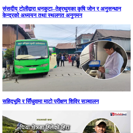
संसदीय टोलीद्वारा धनकुटा–तेह्रथुमका कृषि जोन र अनुसन्धान
केन्द्रको अध्ययन तथा स्थलगत अनुगमन
सहिदभूमि र सिँधुवामा माटो परीक्षण शिविर सञ्चालन