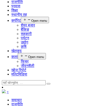
राजनीति
प्रवास
शिक्षा
स्थानीय तह
कर्पाेरेट
Open menu
शेयर बजार
बैंकिङ
सहकारी
पर्यटन
उद्योग
कृषि
खेलकुद
कला
Open menu
फिचर
जीवनशैली
खोज रिपोर्ट
मल्टिमिडिया
×
समाचार
राजनीति