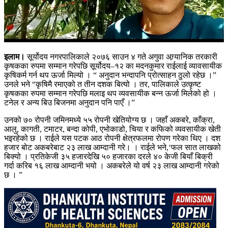
इलाम।
सूर्योदय नगरपालिकाले २०७६ साउन ४ गते अगुवा अग्र्यानिक तरकारी
कृषकका रुपमा सम्मान गरेपछि सूर्योदय–१२ का मदनकुमार राईलाई व्यावसायीक
कृषिकर्म गर्न थप ऊर्जा मिल्यो । “ अनुदान भन्दापनि प्रोत्साहन ठुलो रहेछ ।”
उनले भने “कृषिमै रमाएको त तीन दशक बित्यो । तर, पालिकाले उत्कृष्ट
कृषकका रुपमा सम्मान गरेपछि मलाइ थप व्यवसायीक बन्न ऊर्जा मिलेको हो ।
टनेल र अन्य बिउ बिजनमा अनुदान पनि पाएँ ।”
उनको ७० रोपनी जमिनमध्ये ५५ रोपनी खेतियोग्य छ । जहाँ अकबरे, काँक्रा,
आलु, कागती, टमाटर, बन्दा कोपी, एभोकाडो, चिया र कफिको व्यवसायीक खेती
भइरहेको छ । राईले यस पटक आठ रोपनी क्षेत्रफलमा रोपण गरेका थिए । दश
हजार बोट अकबरेबाट २३ लाख आम्दानी गरे। । राईले भने,‘फल सात लाखको
बिक्यो । प्रतिकेजी ३५ हजारदेखि ५० हजारका दरले ४० केजी बियाँ बिक्री
गर्दा करिब १६ लाख आम्दानी भयो । अकबरेले यो वर्ष २३ लाख आम्दानी गरेको
छ । ”