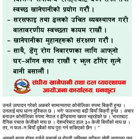
उनले उत्पादन गरेको अकबरे सामान्यतया कोसेलिका रुपमा बिक्री हुन्छ ।
उनलाई माघ धान्न मुस्किल छ । भने‘ फलभन्दा बढी बियाँ बिक्री हुन्छ । अचार
बनाउन कोसेलिका रुपमा नेपाल र ईन्डियामा खपत भइरहेको छ । भारतबाट
दैनिक पचास केजीको माघ छ । देशभरिबाट हाल ३० केजी बियाँको माघ छ ।
तर, न फल–न बियाँ दुबैको माघ पुरा गर्न सकिएको छैन । ”
अकबरे मात्र होइन राईले यसवर्ष छ रोपनी जमिनमा काँक्रा खेती लगाएका छन्