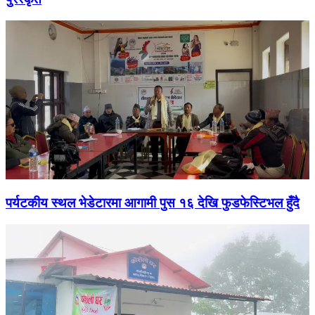
पर्यटकीय स्थल भेडेटारमा आगामी पुस १६ देखि फुडफेस्टिभल हुँदै