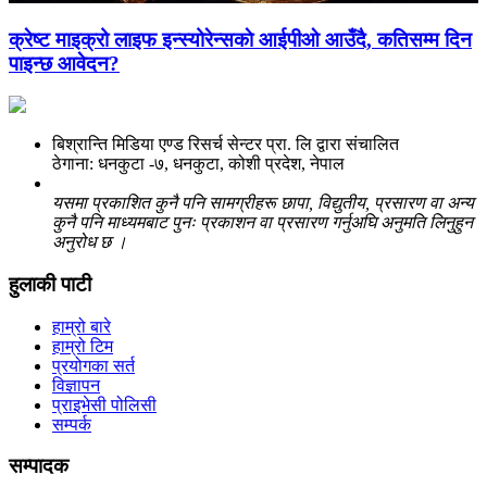
क्रेष्ट माइक्रो लाइफ इन्स्योरेन्सकाे आईपीओ आउँदै, कतिसम्म दिन
पाइन्छ आवेदन?
बिश्रान्ति मिडिया एण्ड रिसर्च सेन्टर प्रा. लि द्वारा संचालित
ठेगाना: धनकुटा -७, धनकुटा, कोशी प्रदेश, नेपाल
यसमा प्रकाशित कुनै पनि सामग्रीहरू छापा, विद्युतीय, प्रसारण वा अन्य
कुनै पनि माध्यमबाट पुनः प्रकाशन वा प्रसारण गर्नुअघि अनुमति लिनुहुन
अनुरोध छ ।
हुलाकी पाटी
हाम्रो बारे
हाम्रो टिम
प्रयोगका सर्त
विज्ञापन
प्राइभेसी पोलिसी
सम्पर्क
सम्पादक