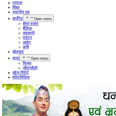
प्रवास
शिक्षा
स्थानीय तह
कर्पाेरेट
Open menu
शेयर बजार
बैंकिङ
सहकारी
पर्यटन
उद्योग
कृषि
खेलकुद
कला
Open menu
फिचर
जीवनशैली
खोज रिपोर्ट
मल्टिमिडिया