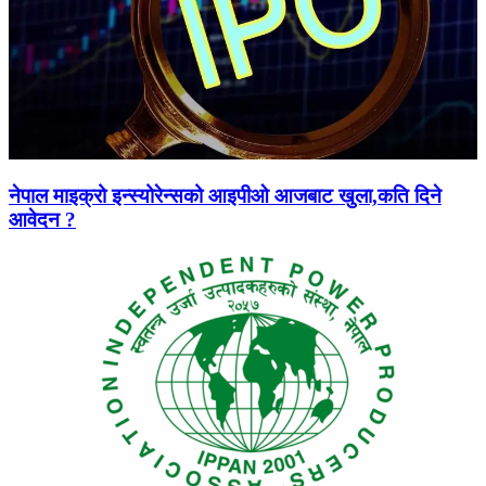
नेपाल माइक्रो इन्स्योरेन्सको आइपीओ आजबाट खुला,कति दिने
आवेदन ?