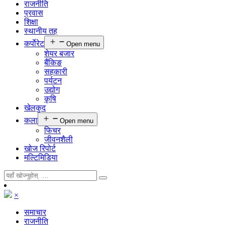
राजनीति
प्रवास
शिक्षा
स्थानीय तह
कर्पाेरेट
Open menu
शेयर बजार
बैंकिङ
सहकारी
पर्यटन
उद्योग
कृषि
खेलकुद
कला
Open menu
फिचर
जीवनशैली
खोज रिपोर्ट
मल्टिमिडिया
×
समाचार
राजनीति