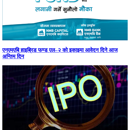
एनएमएबि हाइब्रिड फण्ड एल–२ को इकाइमा आवेदन दिने आज
अन्तिम दिन