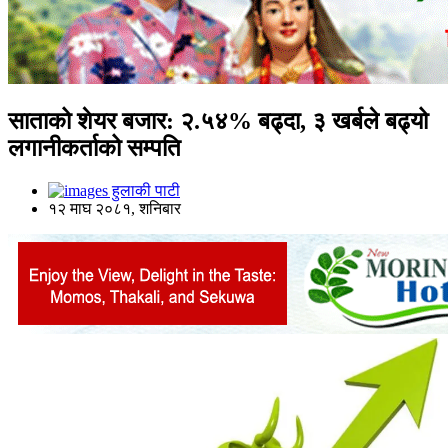
साताको शेयर बजार: २.५४% बढ्दा, ३ खर्बले बढ्यो
लगानीकर्ताको सम्पति
हुलाकी पाटी
१२ माघ २०८१, शनिबार