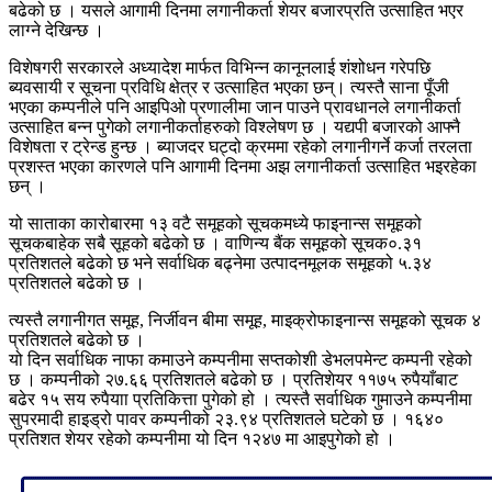
बढेको छ । यसले आगामी दिनमा लगानीकर्ता शेयर बजारप्रति उत्साहित भएर
लाग्ने देखिन्छ ।
विशेषगरी सरकारले अध्यादेश मार्फत विभिन्न कानूनलाई शंशोधन गरेपछि
ब्यवसायी र सूचना प्रविधि क्षेत्र र उत्साहित भएका छन्। त्यस्तै साना पूँजी
भएका कम्पनीले पनि आइपिओ प्रणालीमा जान पाउने प्रावधानले लगानीकर्ता
उत्साहित बन्न पुगेको लगानीकर्ताहरुको विश्लेषण छ । यद्यपी बजारको आफ्नै
विशेषता र ट्रेन्ड हुन्छ । ब्याजदर घट्दो क्रममा रहेको लगानीगर्ने कर्जा तरलता
प्रशस्त भएका कारणले पनि आगामी दिनमा अझ लगानीकर्ता उत्साहित भइरहेका
छन् ।
यो साताका कारोबारमा १३ वटै समूहको सूचकमध्ये फाइनान्स समूहको
सूचकबाहेक सबै सूहको बढेको छ । वाणिन्य बैंक समूहको सूचक०.३१
प्रतिशतले बढेको छ भने सर्वाधिक बढ्नेमा उत्पादनमूलक समूहको ५.३४
प्रतिशतले बढेको छ ।
त्यस्तै लगानीगत समूह, निर्जीवन बीमा समूह, माइक्रोफाइनान्स समूहको सूचक ४
प्रतिशतले बढेको छ ।
यो दिन सर्वाधिक नाफा कमाउने कम्पनीमा सप्तकोशी डेभलपमेन्ट कम्पनी रहेको
छ । कम्पनीको २७.६६ प्रतिशतले बढेको छ । प्रतिशेयर ११७५ रुपैयाँबाट
बढेर १५ सय रुपैयाा प्रतिकित्ता पुगेको हो । त्यस्तै सर्वाधिक गुमाउने कम्पनीमा
सुपरमादी हाइड्रो पावर कम्पनीको २३.९४ प्रतिशतले घटेको छ । १६४०
प्रतिशत शेयर रहेको कम्पनीमा यो दिन १२४७ मा आइपुगेको हो ।