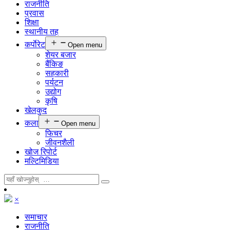
राजनीति
प्रवास
शिक्षा
स्थानीय तह
कर्पाेरेट
Open menu
शेयर बजार
बैंकिङ
सहकारी
पर्यटन
उद्योग
कृषि
खेलकुद
कला
Open menu
फिचर
जीवनशैली
खोज रिपोर्ट
मल्टिमिडिया
×
समाचार
राजनीति