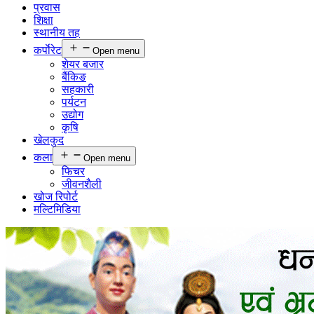
प्रवास
शिक्षा
स्थानीय तह
कर्पाेरेट
Open menu
शेयर बजार
बैंकिङ
सहकारी
पर्यटन
उद्योग
कृषि
खेलकुद
कला
Open menu
फिचर
जीवनशैली
खोज रिपोर्ट
मल्टिमिडिया