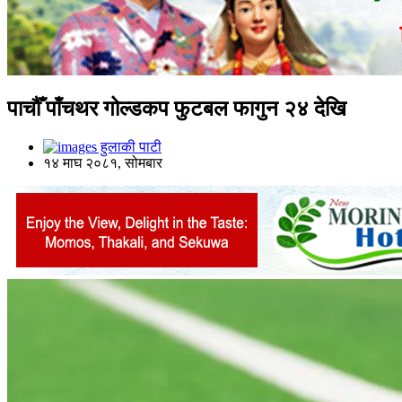
पाचौँ पाँचथर गोल्डकप फुटबल फागुन २४ देखि
हुलाकी पाटी
१४ माघ २०८१, सोमबार