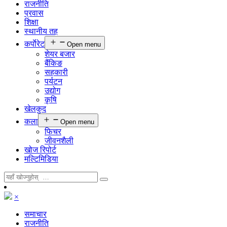
राजनीति
प्रवास
शिक्षा
स्थानीय तह
कर्पाेरेट
Open menu
शेयर बजार
बैंकिङ
सहकारी
पर्यटन
उद्योग
कृषि
खेलकुद
कला
Open menu
फिचर
जीवनशैली
खोज रिपोर्ट
मल्टिमिडिया
×
समाचार
राजनीति