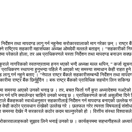
देशन तथा मापदण्ड लागु गर्न नहुनेमा सरोकारवालाको माग गरेका छन् । राष्ट्र बैं
क्ने राष्ट्रिय सहकारी महासंघका अध्यक्ष ओमदेवी मल्लले बताइन् । “सहकारीको निय
ीतिमा परेकाले होला, तर अब प्राधिकरणले यस्ता निर्देशन तथा मापदण्ड बनाउन सक्
राले नागरिकको स्वतन्त्रतामा हनन भएको भन्दै अध्यक्ष मल्ल थपिन, “ कर्जा सूचन
्द्र प्राधिकरण स्थापना हुनुभन्दा पहिले नै आएको भए समस्या समाधान केही राहत ह
ड लागू गर्न नहुने बताए । “नेपाल राष्ट्र बैंकले सहकारीसम्बन्धी निर्देशन तथा मा
हकारीमा राष्ट्र बैंक छिर्नुहुँदैन । बरू राष्ट्र बैंकको प्राविधिक सहयोग लिन सकिन्छ
त्रमा समस्या आएको उनको भनाइ छ । तर, बचत फिर्ता गर्ने कुरा अध्यादेशमा नअटेको 
न गर्न पनि क्यालेन्डर चाहिने उनको भनाइ छ । प्राधिकरणले कर्जा असुलीमा दिने
ले बैंकहरूको स्वार्थअनुसार सहकारीलाई निर्देशन गर्न मापदण्ड बनाएको उल्लेख 
न केही कठोर प्रावधान राखेको उल्लेख गरे । छलफल गरेर त्यस्ता विषयलाई संशोधन
मा समस्या देखेर नै सरकारले कठोर कदम चाल्नुपरेको हो । वित्तीय संस्था विश्वासल
े सरोकारवालाहरूको सुझाव लिने भनाई उनको छ । कार्यक्रममा सहभागीहरूले अध्याद