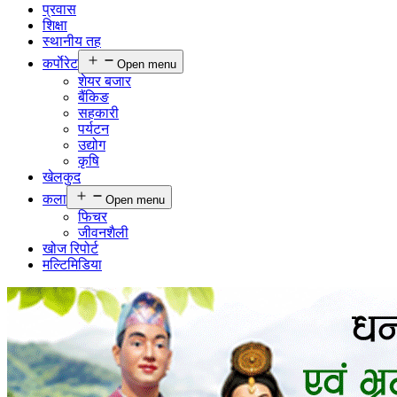
प्रवास
शिक्षा
स्थानीय तह
कर्पाेरेट
Open menu
शेयर बजार
बैंकिङ
सहकारी
पर्यटन
उद्योग
कृषि
खेलकुद
कला
Open menu
फिचर
जीवनशैली
खोज रिपोर्ट
मल्टिमिडिया