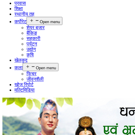
प्रवास
शिक्षा
स्थानीय तह
कर्पाेरेट
Open menu
शेयर बजार
बैंकिङ
सहकारी
पर्यटन
उद्योग
कृषि
खेलकुद
कला
Open menu
फिचर
जीवनशैली
खोज रिपोर्ट
मल्टिमिडिया