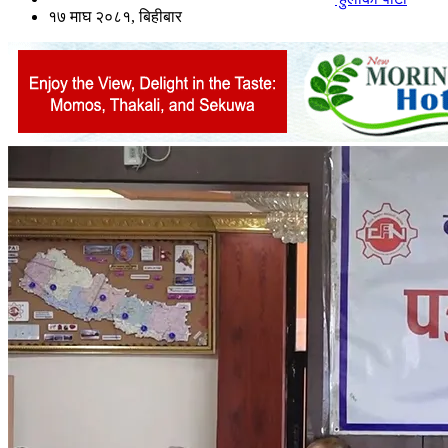
१७ माघ २०८१, बिहीबार