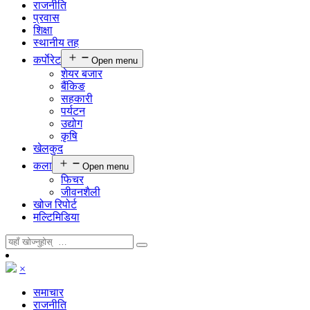
राजनीति
प्रवास
शिक्षा
स्थानीय तह
कर्पाेरेट
Open menu
शेयर बजार
बैंकिङ
सहकारी
पर्यटन
उद्योग
कृषि
खेलकुद
कला
Open menu
फिचर
जीवनशैली
खोज रिपोर्ट
मल्टिमिडिया
×
समाचार
राजनीति