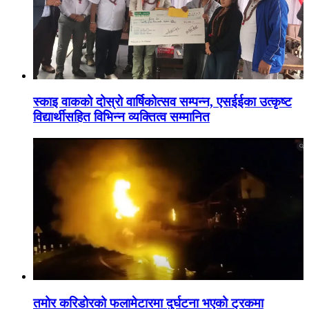
स्काइ वाकको दोस्रो वार्षिकोत्सव सम्पन्न, एसईईका उत्कृष्ट
विद्यार्थीसहित विभिन्न व्यक्तित्व सम्मानित
तमोर करिडोरको फलामेटारमा दुर्घटना भएको ट्रकमा