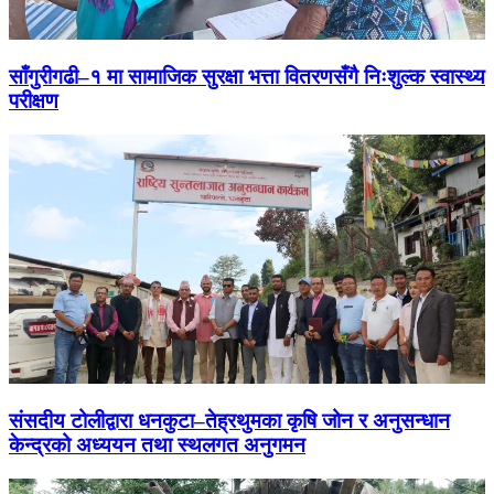
साँगुरीगढी–१ मा सामाजिक सुरक्षा भत्ता वितरणसँगै निःशुल्क स्वास्थ्य
परीक्षण
संसदीय टोलीद्वारा धनकुटा–तेह्रथुमका कृषि जोन र अनुसन्धान
केन्द्रको अध्ययन तथा स्थलगत अनुगमन