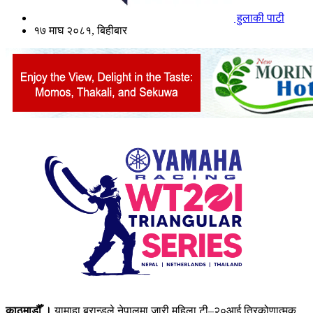
हुलाकी पाटी
१७ माघ २०८१, बिहीबार
काठमाडौँ ।
यामाहा ब्रान्डले नेपालमा जारी महिला टी–२०आई त्रिकोणात्मक