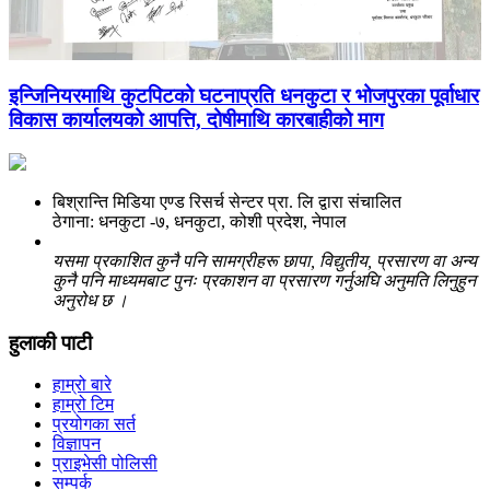
इन्जिनियरमाथि कुटपिटको घटनाप्रति धनकुटा र भोजपुरका पूर्वाधार
विकास कार्यालयको आपत्ति, दोषीमाथि कारबाहीको माग
बिश्रान्ति मिडिया एण्ड रिसर्च सेन्टर प्रा. लि द्वारा संचालित
ठेगाना: धनकुटा -७, धनकुटा, कोशी प्रदेश, नेपाल
यसमा प्रकाशित कुनै पनि सामग्रीहरू छापा, विद्युतीय, प्रसारण वा अन्य
कुनै पनि माध्यमबाट पुनः प्रकाशन वा प्रसारण गर्नुअघि अनुमति लिनुहुन
अनुरोध छ ।
हुलाकी पाटी
हाम्रो बारे
हाम्रो टिम
प्रयोगका सर्त
विज्ञापन
प्राइभेसी पोलिसी
सम्पर्क