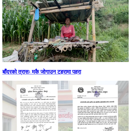
बाँदरको त्रासः मकै जोगाउन टहरामा पहरा