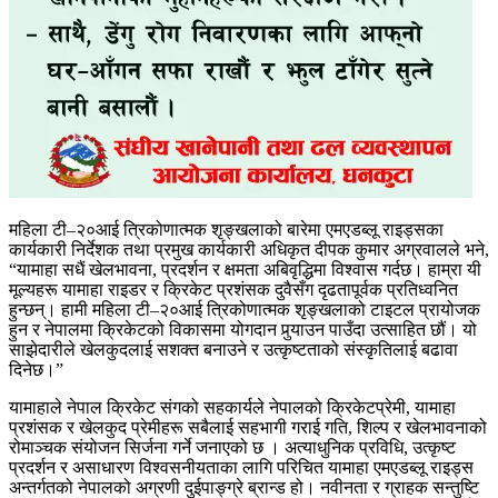
महिला टी–२०आई त्रिकोणात्मक शृङ्खलाको बारेमा एमएडब्लू राइड्सका
कार्यकारी निर्देशक तथा प्रमुख कार्यकारी अधिकृत दीपक कुमार अग्रवालले भने,
“यामाहा सधैं खेलभावना, प्रदर्शन र क्षमता अबिवृद्धिमा विश्वास गर्दछ। हाम्रा यी
मूल्यहरू यामाहा राइडर र क्रिकेट प्रशंसक दुवैसँग दृढतापूर्वक प्रतिध्वनित
हुन्छन्। हामी महिला टी–२०आई त्रिकोणात्मक शृङ्खलाको टाइटल प्रायोजक
हुन र नेपालमा क्रिकेटको विकासमा योगदान पुर्‍याउन पाउँदा उत्साहित छौं। यो
साझेदारीले खेलकुदलाई सशक्त बनाउने र उत्कृष्टताको संस्कृतिलाई बढावा
दिनेछ।”
यामाहाले नेपाल क्रिकेट संगको सहकार्यले नेपालको क्रिकेटप्रेमी, यामाहा
प्रशंसक र खेलकुद प्रेमीहरू सबैलाई सहभागी गराई गति, शिल्प र खेलभावनाको
रोमाञ्चक संयोजन सिर्जना गर्ने जनाएको छ । अत्याधुनिक प्रविधि, उत्कृष्ट
प्रदर्शन र असाधारण विश्वसनीयताका लागि परिचित यामाहा एमएडब्लू राइड्स
अन्तर्गतको नेपालको अग्रणी दुईपाङ्ग्रे ब्रान्ड हो। नवीनता र ग्राहक सन्तुष्टि