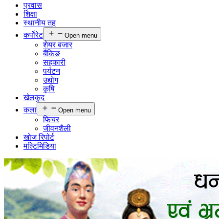
प्रवास
शिक्षा
स्थानीय तह
कर्पाेरेट
Open menu
शेयर बजार
बैंकिङ
सहकारी
पर्यटन
उद्योग
कृषि
खेलकुद
कला
Open menu
फिचर
जीवनशैली
खोज रिपोर्ट
मल्टिमिडिया