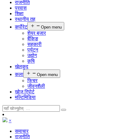
राजनीति
प्रवास
शिक्षा
स्थानीय तह
कर्पाेरेट
Open menu
शेयर बजार
बैंकिङ
सहकारी
पर्यटन
उद्योग
कृषि
खेलकुद
कला
Open menu
फिचर
जीवनशैली
खोज रिपोर्ट
मल्टिमिडिया
×
समाचार
राजनीति