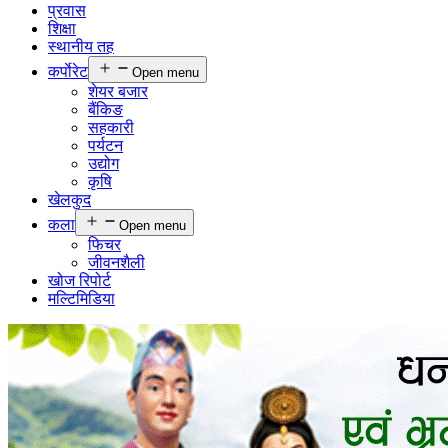
प्रवास
शिक्षा
स्थानीय तह
कर्पाेरेट
Open menu
शेयर बजार
बैंकिङ
सहकारी
पर्यटन
उद्योग
कृषि
खेलकुद
कला
Open menu
फिचर
जीवनशैली
खोज रिपोर्ट
मल्टिमिडिया