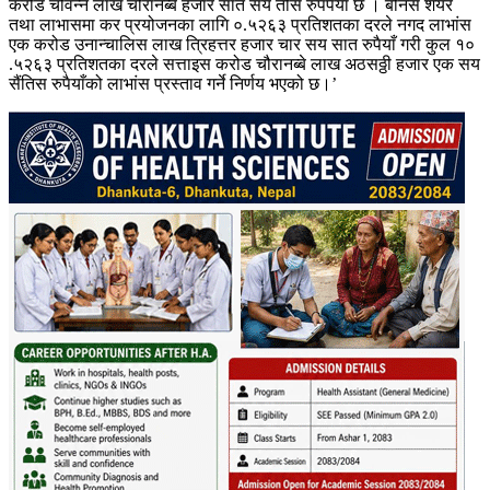
करोड चौवन्न लाख चौरानब्बे हजार सात सय तीस रुपपैयाँ छ । बोनस शेयर
तथा लाभासमा कर प्रयोजनका लागि ०.५२६३ प्रतिशतका दरले नगद लाभांस
एक करोड उनान्चालिस लाख त्रिहत्तर हजार चार सय सात रुपैयाँ गरी कुल १०
.५२६३ प्रतिशतका दरले सत्ताइस करोड चौरानब्बे लाख अठसठ्ठी हजार एक सय
सैंतिस रुपैयाँको लाभांस प्रस्ताव गर्ने निर्णय भएको छ।’