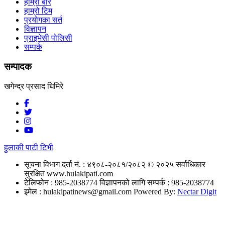
हाम्रो बारे
हाम्रो टिम
प्रयोगका सर्त
विज्ञापन
प्राइभेसी पोलिसी
सम्पर्क
सम्पादक
खगेन्द्र प्रसाद घिमिरे
हुलाकी पाटी टिभी
सूचना विभाग दर्ता नं. : ४९०८-२०८१/२०८२
© २०२५ सर्वाधिकार
सुरक्षित www.hulakipati.com
टेलिफोन : 985-2038774
विज्ञापनको लागि सम्पर्क : 985-2038774
इमेल :
hulakipatinews@gmail.com
Powered By:
Nectar Digit