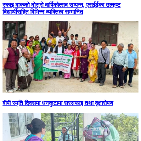
स्काइ वाकको दोस्रो वार्षिकोत्सव सम्पन्न, एसईईका उत्कृष्ट
विद्यार्थीसहित विभिन्न व्यक्तित्व सम्मानित
बीपी स्मृति दिवसमा धनकुटामा सरसफाइ तथा वृक्षारोपण