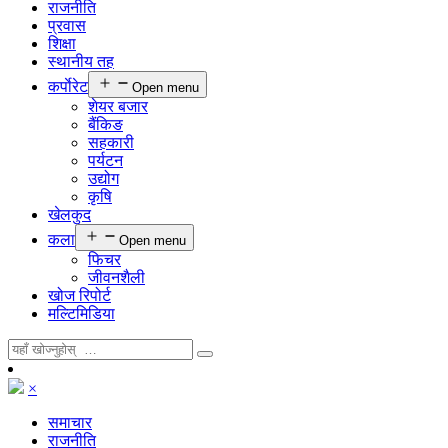
राजनीति
प्रवास
शिक्षा
स्थानीय तह
कर्पाेरेट
Open menu
शेयर बजार
बैंकिङ
सहकारी
पर्यटन
उद्योग
कृषि
खेलकुद
कला
Open menu
फिचर
जीवनशैली
खोज रिपोर्ट
मल्टिमिडिया
×
समाचार
राजनीति