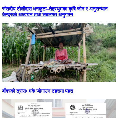
संसदीय टोलीद्वारा धनकुटा–तेह्रथुमका कृषि जोन र अनुसन्धान
केन्द्रको अध्ययन तथा स्थलगत अनुगमन
बाँदरको त्रासः मकै जोगाउन टहरामा पहरा