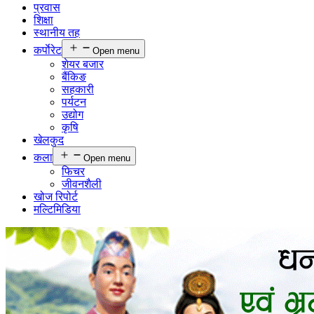
प्रवास
शिक्षा
स्थानीय तह
कर्पाेरेट
Open menu
शेयर बजार
बैंकिङ
सहकारी
पर्यटन
उद्योग
कृषि
खेलकुद
कला
Open menu
फिचर
जीवनशैली
खोज रिपोर्ट
मल्टिमिडिया