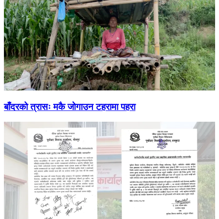
बाँदरको त्रासः मकै जोगाउन टहरामा पहरा