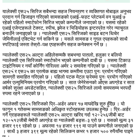
यालेक्सी एस२५ सिरिज सबैभन्दा सहज नियन्त्रण र व्यक्तिगत मोबाइल अनुभव
प्रदान गर्न डिजाइन गरिएको सामसङको एआई–फस्र्ट प्लेटफर्म वन युआई ७
रहेको पहिलो स्मार्टफोन सिरिज भएको कम्पनीले जनाएको छ। यसमा रहेको
एआई एजेन्टहरूले टेक्स्ट, स्पीच, इमेज र भिडियोहरू इन्टरप्रेत गरेर न्याचुरल
बनाउँने जनाइएको छ । ग्यालेक्सी एस२५ सिरिजको साइड बटन थिचेर
जेमिनीलाई एक्टिभेट गर्न सकिने छ । यसले सामसङ र गुगल एपहरूको साथै
स्पटिफाई जस्ता तेस्रो–पक्ष एपहरूसँग सहज कनेक्सन गर्ने छ ।
ग्यालेक्सी एस२५ अल्ट्रा अहिलेसम्मकै सबभन्दा पातलो, हलुका र बलियो
ग्यालेक्सी एस सिरिजको स्मार्टफोन भएको कम्पनीको दाबी छ । यसमा टिकाउ
टाइटेनियम र नयाँ कोर्निंग गोरिल्ला अर्मर २ समावेश गरिएको छ । ग्यालेक्सी
एस२५ं र एस२५ का प्रत्येक बाह्य भागमा कम्तीमा एउटा पुनः प्रयोग गरिएको
सामग्री समाहित गरिएको छ । पहिलो पटक मेटल फ्रेममा पुनः प्रयोग गरिएको
आर्मर एल्युमिनियम प्रयोग गरिएको छ । सात जेनेरेसनको ओएस अपग्रेड र सात
वर्षको सुरक्षा अपडेटसहित, ग्यालेक्सी एस२५ सिरिजले लामो समयसम्म भरपर्दो
रुपमा रहने जनाएको छ ।
ग्यालेक्सी एस२५ सिरिजको प्रि–अर्डर अफर १७ माघदेखि सुरु हुँदैछ । यो
फागुन १ गतेसम्म सामसङको अधिकृत स्टोरहरूमा उपलब्ध हुनेछ । प्रि–अर्डर
गर्ने ग्राहकहरूले ग्यालेक्सी एस२५ अल्ट्रा खरिद गर्दा १२÷२५६जीबी बाट
१२÷५१२जीबी मेमोरी अपग्रेड वा ग्यालेक्सी बड्स–३ प्रो छ । यसको मूल्य ३१
हजार ९९९ रहेको छ । अफरमा १४ हजार ९९९ मा पाउने कम्पनीले जनाएको छ
। साथै ३ हजार ३९९ मूल्य रहेको सिलिकन कभर १ हजार ५०० रुपैयाँमा पाइने
छ ।