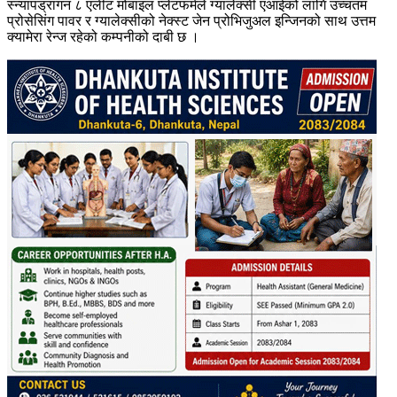
स्न्यापड्रागन ८ एलीट मोबाइल प्लेटफर्मले ग्यालेक्सी एआईको लागि उच्चतम
प्रोसेसिंग पावर र ग्यालेक्सीको नेक्स्ट जेन प्रोभिजुअल इन्जिनको साथ उत्तम
क्यामेरा रेन्ज रहेको कम्पनीको दाबी छ ।