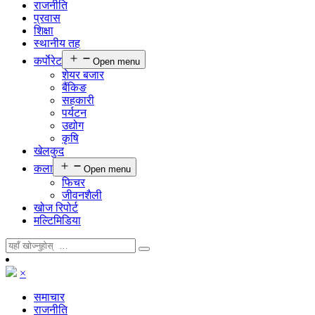
राजनीति
प्रवास
शिक्षा
स्थानीय तह
कर्पाेरेट
Open menu
शेयर बजार
बैंकिङ
सहकारी
पर्यटन
उद्योग
कृषि
खेलकुद
कला
Open menu
फिचर
जीवनशैली
खोज रिपोर्ट
मल्टिमिडिया
×
समाचार
राजनीति