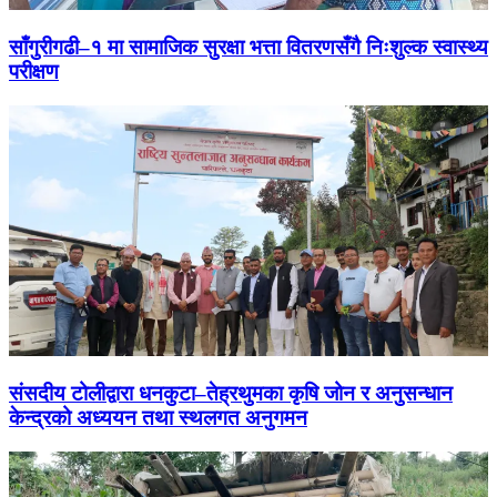
साँगुरीगढी–१ मा सामाजिक सुरक्षा भत्ता वितरणसँगै निःशुल्क स्वास्थ्य
परीक्षण
संसदीय टोलीद्वारा धनकुटा–तेह्रथुमका कृषि जोन र अनुसन्धान
केन्द्रको अध्ययन तथा स्थलगत अनुगमन