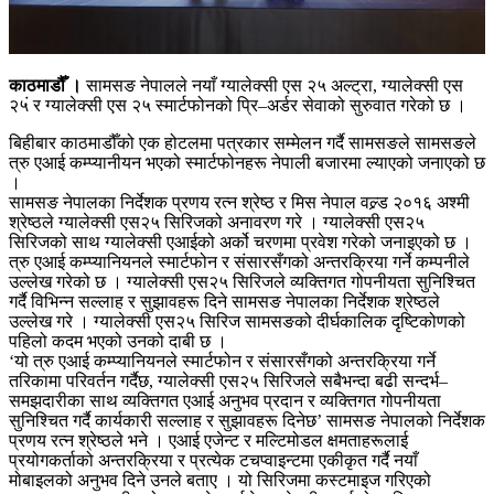
काठमाडौँ ।
सामसङ नेपालले नयाँ ग्यालेक्सी एस २५ अल्ट्रा, ग्यालेक्सी एस
२५ं र ग्यालेक्सी एस २५ स्मार्टफोनको प्रि–अर्डर सेवाको सुरुवात गरेको छ ।
बिहीबार काठमाडौँको एक होटलमा पत्रकार सम्मेलन गर्दै सामसङले सामसङले
त्रु एआई कम्प्यानीयन भएको स्मार्टफोनहरू नेपाली बजारमा ल्याएको जनाएको छ
।
सामसङ नेपालका निर्देशक प्रणय रत्न श्रेष्ठ र मिस नेपाल वल्र्ड २०१६ अश्मी
श्रेष्ठले ग्यालेक्सी एस२५ सिरिजको अनावरण गरे । ग्यालेक्सी एस२५
सिरिजको साथ ग्यालेक्सी एआईको अर्को चरणमा प्रवेश गरेको जनाइएको छ ।
त्रु एआई कम्प्यानियनले स्मार्टफोन र संसारसँगको अन्तरक्रिया गर्ने कम्पनीले
उल्लेख गरेको छ । ग्यालेक्सी एस२५ सिरिजले व्यक्तिगत गोपनीयता सुनिश्चित
गर्दै विभिन्न सल्लाह र सुझावहरू दिने सामसङ नेपालका निर्देशक श्रेष्ठले
उल्लेख गरे । ग्यालेक्सी एस२५ सिरिज सामसङको दीर्घकालिक दृष्टिकोणको
पहिलो कदम भएको उनको दाबी छ ।
‘यो त्रु एआई कम्प्यानियनले स्मार्टफोन र संसारसँगको अन्तरक्रिया गर्ने
तरिकामा परिवर्तन गर्दैछ, ग्यालेक्सी एस२५ सिरिजले सबैभन्दा बढी सन्दर्भ–
समझदारीका साथ व्यक्तिगत एआई अनुभव प्रदान र व्यक्तिगत गोपनीयता
सुनिश्चित गर्दै कार्यकारी सल्लाह र सुझावहरू दिनेछ’ सामसङ नेपालको निर्देशक
प्रणय रत्न श्रेष्ठले भने । एआई एजेन्ट र मल्टिमोडल क्षमताहरूलाई
प्रयोगकर्ताको अन्तरक्रिया र प्रत्येक टचप्वाइन्टमा एकीकृत गर्दै नयाँ
मोबाइलको अनुभव दिने उनले बताए । यो सिरिजमा कस्टमाइज गरिएको