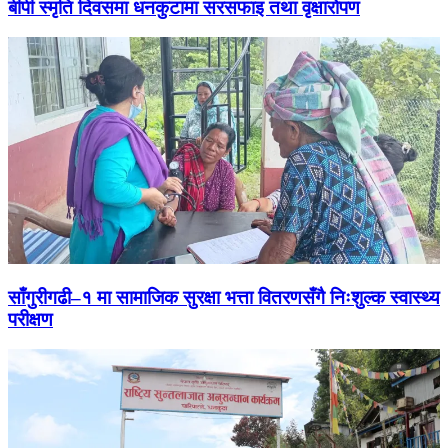
बीपी स्मृति दिवसमा धनकुटामा सरसफाइ तथा वृक्षारोपण
साँगुरीगढी–१ मा सामाजिक सुरक्षा भत्ता वितरणसँगै निःशुल्क स्वास्थ्य
परीक्षण