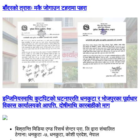
बाँदरको त्रासः मकै जोगाउन टहरामा पहरा
इन्जिनियरमाथि कुटपिटको घटनाप्रति धनकुटा र भोजपुरका पूर्वाधार
विकास कार्यालयको आपत्ति, दोषीमाथि कारबाहीको माग
बिश्रान्ति मिडिया एण्ड रिसर्च सेन्टर प्रा. लि द्वारा संचालित
ठेगाना: धनकुटा -७, धनकुटा, कोशी प्रदेश, नेपाल