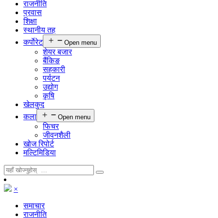
राजनीति
प्रवास
शिक्षा
स्थानीय तह
कर्पाेरेट
Open menu
शेयर बजार
बैंकिङ
सहकारी
पर्यटन
उद्योग
कृषि
खेलकुद
कला
Open menu
फिचर
जीवनशैली
खोज रिपोर्ट
मल्टिमिडिया
×
समाचार
राजनीति