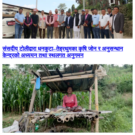
संसदीय टोलीद्वारा धनकुटा–तेह्रथुमका कृषि जोन र अनुसन्धान
केन्द्रको अध्ययन तथा स्थलगत अनुगमन