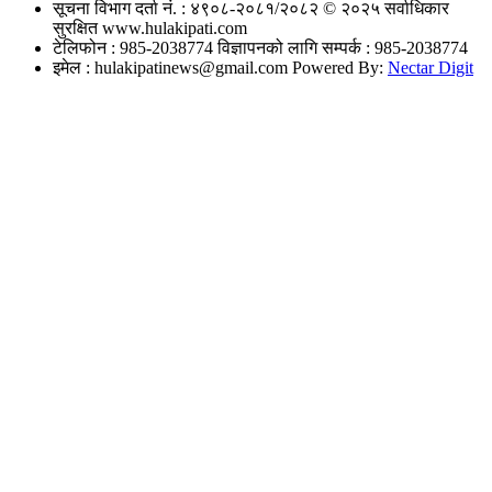
सूचना विभाग दर्ता नं. : ४९०८-२०८१/२०८२
© २०२५ सर्वाधिकार
सुरक्षित www.hulakipati.com
टेलिफोन : 985-2038774
विज्ञापनको लागि सम्पर्क : 985-2038774
इमेल :
hulakipatinews@gmail.com
Powered By:
Nectar Digit