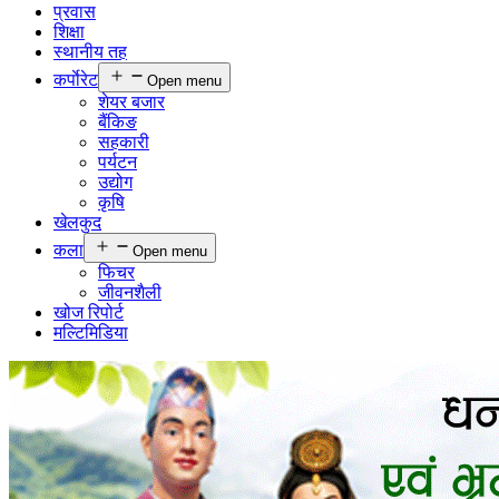
प्रवास
शिक्षा
स्थानीय तह
कर्पाेरेट
Open menu
शेयर बजार
बैंकिङ
सहकारी
पर्यटन
उद्योग
कृषि
खेलकुद
कला
Open menu
फिचर
जीवनशैली
खोज रिपोर्ट
मल्टिमिडिया