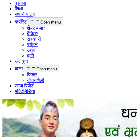
प्रवास
शिक्षा
स्थानीय तह
कर्पाेरेट
Open menu
शेयर बजार
बैंकिङ
सहकारी
पर्यटन
उद्योग
कृषि
खेलकुद
कला
Open menu
फिचर
जीवनशैली
खोज रिपोर्ट
मल्टिमिडिया