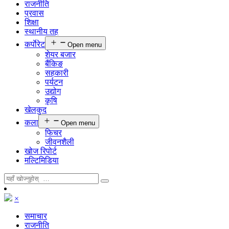
राजनीति
प्रवास
शिक्षा
स्थानीय तह
कर्पाेरेट
Open menu
शेयर बजार
बैंकिङ
सहकारी
पर्यटन
उद्योग
कृषि
खेलकुद
कला
Open menu
फिचर
जीवनशैली
खोज रिपोर्ट
मल्टिमिडिया
×
समाचार
राजनीति