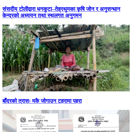
संसदीय टोलीद्वारा धनकुटा–तेह्रथुमका कृषि जोन र अनुसन्धान
केन्द्रको अध्ययन तथा स्थलगत अनुगमन
बाँदरको त्रासः मकै जोगाउन टहरामा पहरा