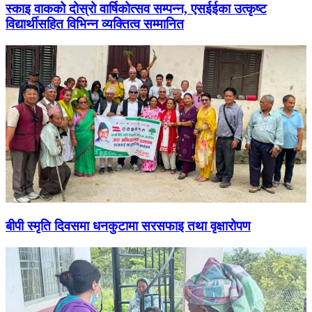
स्काइ वाकको दोस्रो वार्षिकोत्सव सम्पन्न, एसईईका उत्कृष्ट
विद्यार्थीसहित विभिन्न व्यक्तित्व सम्मानित
बीपी स्मृति दिवसमा धनकुटामा सरसफाइ तथा वृक्षारोपण