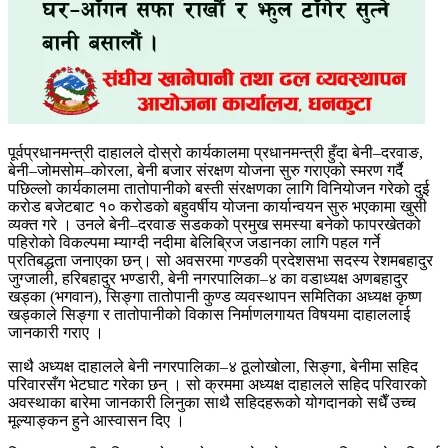
पूर्वप्रधानमन्त्री दाहालले दोस्रो कार्यकालमा प्रधानमन्त्री हुँदा बेनी–दरवाङ,
बेनी–जोमसोम–कोरला, बेनी बजार संरक्षण योजना सुरु गराएको स्मरण गर्दै
पछिल्लो कार्यकालमा तातोपानीको बस्ती संरक्षणका लागि विनियोजन गरेको दुई
करोड बजेटबाट १० करोडको बहुवर्षीय योजना कार्यान्वयन सुरु भएकामा खुसी
व्यक्त गरे । उनले बेनी–दरवाङ सडकको प्रमुख समस्या बनेको फापरखेतको
पहिरोको विकल्पमा म्याग्दी नदीमा बेलिब्रिज जडानका लागि पहल गर्ने
प्रतिबद्धता जनाएका छन्। सो अवसरमा गण्डकी प्रदेशसभा सदस्य रेशमबहादुर
जुग्जाली, हरिबहादुर भण्डारी, बेनी नगरपालिका–४ का वडाध्यक्ष अणबहादुर
खड्का (भगवान), सिङ्गा तातोपानी कुण्ड व्यवस्थापन समितिका अध्यक्ष कृष्ण
खड्काले सिङ्गा र तातोपानीको विकास निर्माणलगायत विषयमा दाहाललाई
जानकारी गराए ।
साथै अध्यक्ष दाहालले बेनी नगरपालिका–४ ठूलोखोला, सिङ्गा, बेनीमा सहिद
परिवारसँग भेटघाट गरेका छन् । सो क्रममा अध्यक्ष दाहालले सहिद परिवारको
अवस्थाका बारेमा जानकारी लिनुका साथै सहिदहरूको योगदानको सधैँ उच्च
मूल्याङ्कन हुने आस्वासन दिए ।