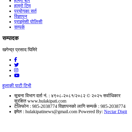
हाम्रो बारे
हाम्रो टिम
प्रयोगका सर्त
विज्ञापन
प्राइभेसी पोलिसी
सम्पर्क
सम्पादक
खगेन्द्र प्रसाद घिमिरे
हुलाकी पाटी टिभी
सूचना विभाग दर्ता नं. : ४९०८-२०८१/२०८२
© २०२५ सर्वाधिकार
सुरक्षित www.hulakipati.com
टेलिफोन : 985-2038774
विज्ञापनको लागि सम्पर्क : 985-2038774
इमेल :
hulakipatinews@gmail.com
Powered By:
Nectar Digit