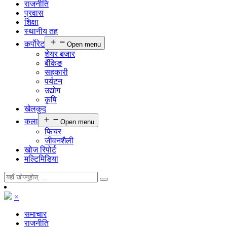
राजनीति
प्रवास
शिक्षा
स्थानीय तह
कर्पाेरेट
Open menu
शेयर बजार
बैंकिङ
सहकारी
पर्यटन
उद्योग
कृषि
खेलकुद
कला
Open menu
फिचर
जीवनशैली
खोज रिपोर्ट
मल्टिमिडिया
×
समाचार
राजनीति