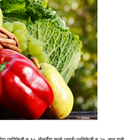
प्रतिकेजी रु ३०, गोलभेँडा सानो (तरार्ई) प्रतिकेजी रु २५, आलु रातो