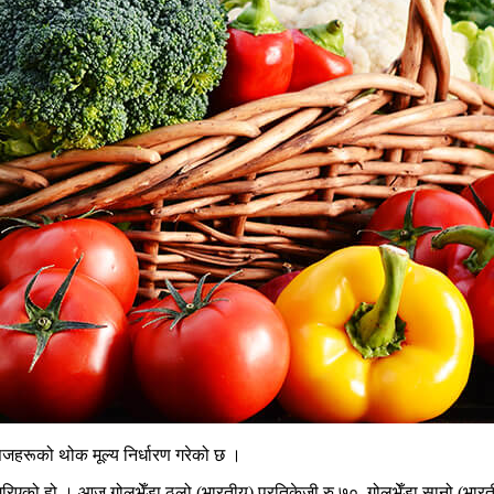
रूको थोक मूल्य निर्धारण गरेको छ ।
को हो । आज गोलभेँडा ठूलो (भारतीय) प्रतिकेजी रु ७०, गोलभेँडा सानो (भारतीय) 