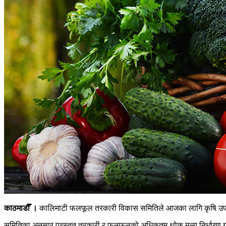
काठमाडौँ ।
कालिमाटी फलफूल तरकारी विकास समितिले आजका लागि कृषि उपजह
समितिका अनुसार प्रस्तुत तरकारी र फलफूलको अधिकतम थोक मूल्य निर्धारण गरिए