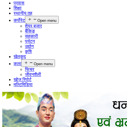
प्रवास
शिक्षा
स्थानीय तह
कर्पाेरेट
Open menu
शेयर बजार
बैंकिङ
सहकारी
पर्यटन
उद्योग
कृषि
खेलकुद
कला
Open menu
फिचर
जीवनशैली
खोज रिपोर्ट
मल्टिमिडिया