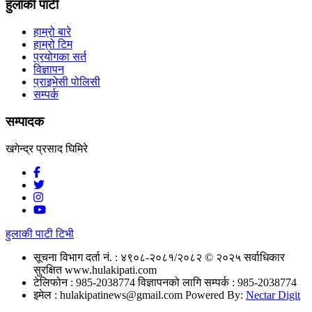
हुलाकी पाटी
हाम्रो बारे
हाम्रो टिम
प्रयोगका सर्त
विज्ञापन
प्राइभेसी पोलिसी
सम्पर्क
सम्पादक
खगेन्द्र प्रसाद घिमिरे
हुलाकी पाटी टिभी
सूचना विभाग दर्ता नं. : ४९०८-२०८१/२०८२
© २०२५ सर्वाधिकार
सुरक्षित www.hulakipati.com
टेलिफोन : 985-2038774
विज्ञापनको लागि सम्पर्क : 985-2038774
इमेल :
hulakipatinews@gmail.com
Powered By:
Nectar Digit