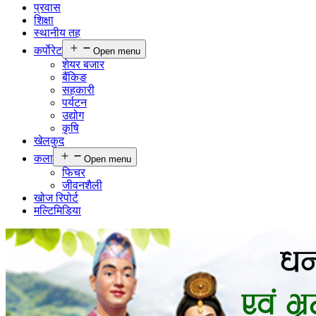
प्रवास
शिक्षा
स्थानीय तह
कर्पाेरेट
Open menu
शेयर बजार
बैंकिङ
सहकारी
पर्यटन
उद्योग
कृषि
खेलकुद
कला
Open menu
फिचर
जीवनशैली
खोज रिपोर्ट
मल्टिमिडिया