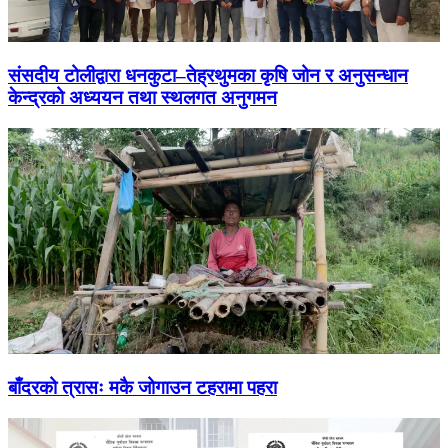
संसदीय टोलीद्वारा धनकुटा–तेह्रथुमका कृषि जोन र अनुसन्धान
केन्द्रको अध्ययन तथा स्थलगत अनुगमन
बाँदरको त्रासः मकै जोगाउन टहरामा पहरा