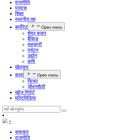
राजनीति
प्रवास
शिक्षा
स्थानीय तह
कर्पाेरेट
Open menu
शेयर बजार
बैंकिङ
सहकारी
पर्यटन
उद्योग
कृषि
खेलकुद
कला
Open menu
फिचर
जीवनशैली
खोज रिपोर्ट
मल्टिमिडिया
×
समाचार
राजनीति