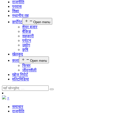
राजनीति
प्रवास
शिक्षा
स्थानीय तह
कर्पाेरेट
Open menu
शेयर बजार
बैंकिङ
सहकारी
पर्यटन
उद्योग
कृषि
खेलकुद
कला
Open menu
फिचर
जीवनशैली
खोज रिपोर्ट
मल्टिमिडिया
×
समाचार
राजनीति