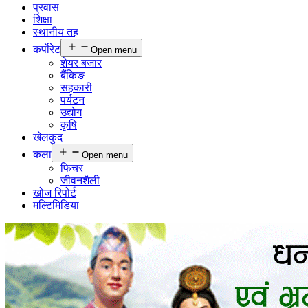
प्रवास
शिक्षा
स्थानीय तह
कर्पाेरेट
Open menu
शेयर बजार
बैंकिङ
सहकारी
पर्यटन
उद्योग
कृषि
खेलकुद
कला
Open menu
फिचर
जीवनशैली
खोज रिपोर्ट
मल्टिमिडिया