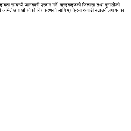
सहायता सम्बन्धी जानकारी प्रदान गर्ने, गा्रहकहरुको जिज्ञासा तथा गुनासोको
े उजुरीको अभिलेख राखी सोको निराकरणको लागि प्रक्रिया अगाडी बढाउने लगायतका