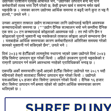
उद्योगका प्रशासन प्रमुख आचार्यले भने, “उद्योगको उत्पादन बन्द भए पनि
कर्मचारीको तलब भत्ता दिनै परेको छ, केही इन्धन खर्च र समान्य मर्मत खर्च
भइरहेकै छ । जसका कारण उद्योगमा आर्थिक समस्या त बढ्दै जाने कुरा त भइ नै
हाल्यो,” उनले भने ।
उनका अनुसार तत्काल उद्योग सञ्चालनका लागि उद्योगलाई चाहिने आवश्यक
कच्चापदार्थको समस्या छ ।“‘‘उद्योग दैनिक सञ्चालन भयो भने कम्तीमा दैनिक
एक सय २० टन कच्चापदार्थ कोइलाको आवश्यक पर्छ । तर त्यो पनि छैन र
कोइलाको पुरानो भुक्तानी भइ नसकेकाले तत्काल कोइला आउने सम्भावना छैन
। यसबाहेक आर्थिक समस्याका कारण कर्मचारीहरुले अतिरिक्त समयमा गरेको
कामको भुक्तानी गर्न सकिएको छैन”, उनले भने ।
विसं २०३३ मा हेटौँडाको लामसुरेमा स्थापना भएको उक्त उद्योगले विसं २०४३
देखि सिमेन्ट उत्पादन सुरु गरेको थियो । अहिले उपकरण पुरानो भइसकेको र
राम्ररी उत्पादन गर्न सक्ने अवस्थामा नरहेको प्राविधिकको भनाइ छ ।
एकपछि अर्को समस्यासँग जुध्दै आएको हेटौँडा सिमेन्ट उद्योगले गत २०८१ भदौ
महिनाको तेस्रो साताबाट सिमेन्ट उत्पादन सुरु गरेको थियो । उद्योगले
यसअवधिमा ६५ हजार बोरा सिमेन्ट उत्पादन गरेको थियो । दैनिक १६ हजार
बोरा सिमेन्ट उत्पादन गर्ने क्षमता रहेको सो उद्योग आर्थिक समस्याका कारण
थलिएको छ ।