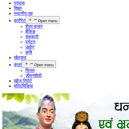
प्रवास
शिक्षा
स्थानीय तह
कर्पाेरेट
Open menu
शेयर बजार
बैंकिङ
सहकारी
पर्यटन
उद्योग
कृषि
खेलकुद
कला
Open menu
फिचर
जीवनशैली
खोज रिपोर्ट
मल्टिमिडिया