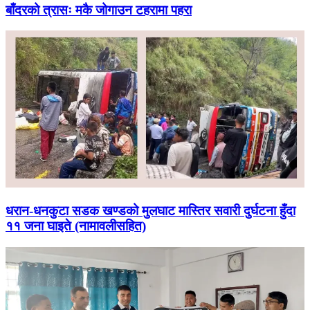
बाँदरको त्रासः मकै जोगाउन टहरामा पहरा
धरान-धनकुटा सडक खण्डको मुलघाट मास्तिर सवारी दुर्घटना हुँदा
११ जना घाइते (नामावलीसहित)