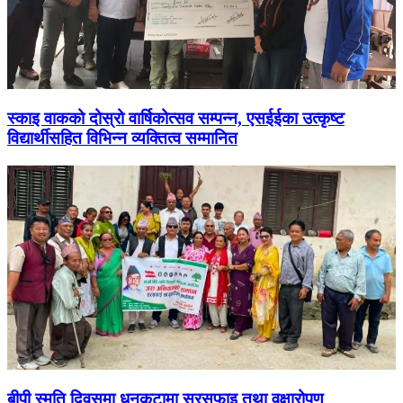
स्काइ वाकको दोस्रो वार्षिकोत्सव सम्पन्न, एसईईका उत्कृष्ट
विद्यार्थीसहित विभिन्न व्यक्तित्व सम्मानित
बीपी स्मृति दिवसमा धनकुटामा सरसफाइ तथा वृक्षारोपण