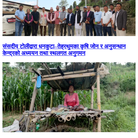
संसदीय टोलीद्वारा धनकुटा–तेह्रथुमका कृषि जोन र अनुसन्धान
केन्द्रको अध्ययन तथा स्थलगत अनुगमन