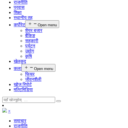
राजनीति
प्रवास
शिक्षा
स्थानीय तह
कर्पाेरेट
Open menu
शेयर बजार
बैंकिङ
सहकारी
पर्यटन
उद्योग
कृषि
खेलकुद
कला
Open menu
फिचर
जीवनशैली
खोज रिपोर्ट
मल्टिमिडिया
×
समाचार
राजनीति