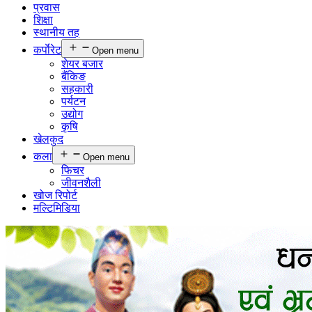
प्रवास
शिक्षा
स्थानीय तह
कर्पाेरेट
Open menu
शेयर बजार
बैंकिङ
सहकारी
पर्यटन
उद्योग
कृषि
खेलकुद
कला
Open menu
फिचर
जीवनशैली
खोज रिपोर्ट
मल्टिमिडिया