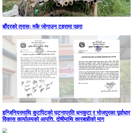
बाँदरको त्रासः मकै जोगाउन टहरामा पहरा
इन्जिनियरमाथि कुटपिटको घटनाप्रति धनकुटा र भोजपुरका पूर्वाधार
विकास कार्यालयको आपत्ति, दोषीमाथि कारबाहीको माग