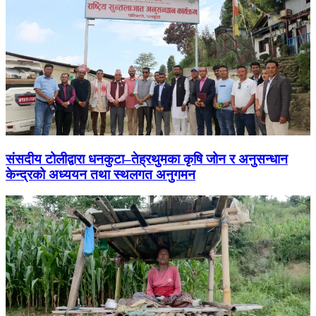
संसदीय टोलीद्वारा धनकुटा–तेह्रथुमका कृषि जोन र अनुसन्धान
केन्द्रको अध्ययन तथा स्थलगत अनुगमन