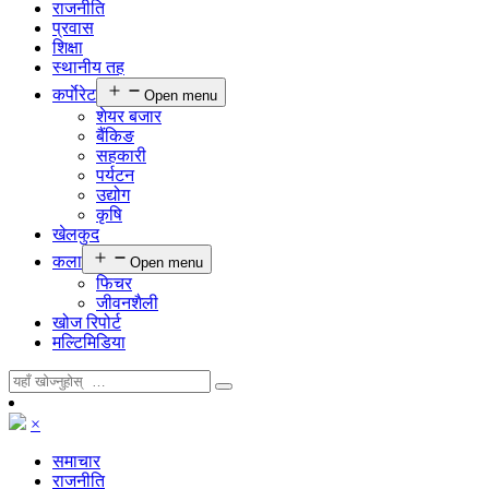
राजनीति
प्रवास
शिक्षा
स्थानीय तह
कर्पाेरेट
Open menu
शेयर बजार
बैंकिङ
सहकारी
पर्यटन
उद्योग
कृषि
खेलकुद
कला
Open menu
फिचर
जीवनशैली
खोज रिपोर्ट
मल्टिमिडिया
×
समाचार
राजनीति