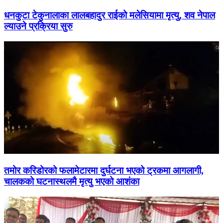
धनकुटा टेकुनालाका लालबहादुर राईको मलेसियामा मृत्यु, शव नेपाल
ल्याउने प्रक्रिया सुरु
तमोर करिडोरको फलामेटारमा दुर्घटना भएको ट्रकमा आगलागी,
चालकको घटनास्थलमै मृत्यु भएको आशंका