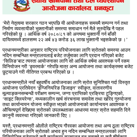
‘मेरो नेतृत्वमा सरकार गठन भएपछि यी आयोजनाहरू समयमै सम्पन्न गर्न तथा
निर्माण व्यवसायीको भुक्तानीको समस्या समाधान गर्न मैले सुरुदेखि नै पहल
गरिरहेको छु । आर्थिक वर्ष २०८०/८१ को अन्त्यमा भुक्तानी गर्न बाँकी
दायित्वमध्ये हालसम्म २२ अर्ब ४३ करोड ३६ लाख भुक्तानी भइसकेको छ ।’
प्रधानमन्त्रीका अनुसार राष्ट्रिय परियोजनाका लागि स्रोतको समस्या आउन
नदिन सम्बन्धित मन्त्रालयलाई बजेट तर्जुमाका लागि प्रदान गरिएको बजेट
‘सिलिङ’बाट त्यस्ता आयोजनाका लागि सो आर्थिक वर्षमा आवश्यक पर्ने रकम
विनियोजन गरी ‘इयरमार्क’ गरेपछि मात्र अन्य आयोजना तथा कार्यक्रममा बजेट
छुट्याउने गरी नीतिगत प्रबन्ध गरिएको छ ।
प्रधानमन्त्रीले नयाँ बहुवर्षीय आयोजनाका लागि स्रोत सुनिश्चित गर्दा विस्तृत
आयोजना प्रतिवेदन ‘इन्जिनियरिङ डिजाइन’ स्वीकृत, वातावरणीय
मूल्याङ्कनसम्बन्धी परीक्षण सम्पन्न, जग्गा प्राप्तिको प्रक्रिया टुङ्गिएको,
‘साइट क्लियरेन्स’, मध्यकालीन खर्च संरचनामा समावेश तथा खरिद गुरुयोजना
तथा कार्यान्वयन योजना स्वीकृत भएको आयोजनाको कार्यान्वयन आवश्यक र
औचित्यपूर्ण देखिएमा स्रोतको उपलब्धताका आधारमा मात्र स्रोत सहमति दिने
कानुनी व्यवस्था गरिएको जानकारी दिए ।
यस्तै, प्रधानमन्त्री ओलीले राष्ट्रिय गौरवका आयोजना तथा अन्य ठूला राष्ट्रिय
परियोजनाका लागि स्रोतको अभाव हुन नदिन सम्बन्धित मन्त्रालयको लागि
विनियोजित बजेटमध्ये कुनै कार्यक्रम सञ्चालन हुन नसक्ने वा कुनै शीर्षकमा