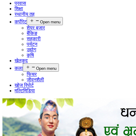
प्रवास
शिक्षा
स्थानीय तह
कर्पाेरेट
Open menu
शेयर बजार
बैंकिङ
सहकारी
पर्यटन
उद्योग
कृषि
खेलकुद
कला
Open menu
फिचर
जीवनशैली
खोज रिपोर्ट
मल्टिमिडिया