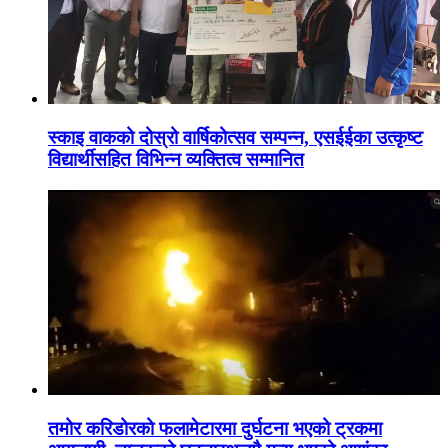
स्काइ वाकको दोस्रो वार्षिकोत्सव सम्पन्न, एसईईका उत्कृष्ट
विद्यार्थीसहित विभिन्न व्यक्तित्व सम्मानित
तमोर करिडोरको फलामेटारमा दुर्घटना भएको ट्रकमा