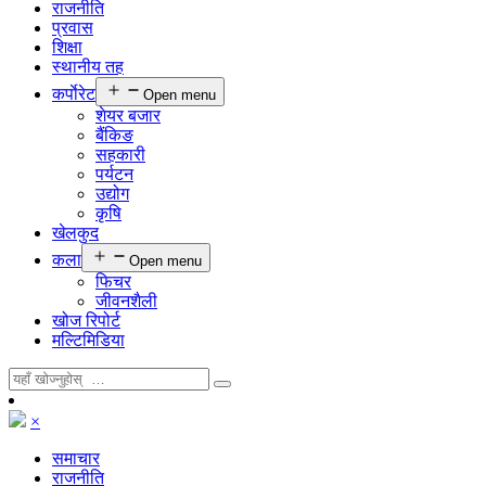
राजनीति
प्रवास
शिक्षा
स्थानीय तह
कर्पाेरेट
Open menu
शेयर बजार
बैंकिङ
सहकारी
पर्यटन
उद्योग
कृषि
खेलकुद
कला
Open menu
फिचर
जीवनशैली
खोज रिपोर्ट
मल्टिमिडिया
×
समाचार
राजनीति