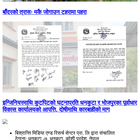
बाँदरको त्रासः मकै जोगाउन टहरामा पहरा
इन्जिनियरमाथि कुटपिटको घटनाप्रति धनकुटा र भोजपुरका पूर्वाधार
विकास कार्यालयको आपत्ति, दोषीमाथि कारबाहीको माग
बिश्रान्ति मिडिया एण्ड रिसर्च सेन्टर प्रा. लि द्वारा संचालित
ठेगाना: धनकुटा -७, धनकुटा, कोशी प्रदेश, नेपाल