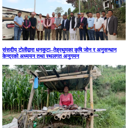
संसदीय टोलीद्वारा धनकुटा–तेह्रथुमका कृषि जोन र अनुसन्धान
केन्द्रको अध्ययन तथा स्थलगत अनुगमन