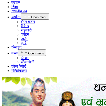
प्रवास
शिक्षा
स्थानीय तह
कर्पाेरेट
Open menu
शेयर बजार
बैंकिङ
सहकारी
पर्यटन
उद्योग
कृषि
खेलकुद
कला
Open menu
फिचर
जीवनशैली
खोज रिपोर्ट
मल्टिमिडिया