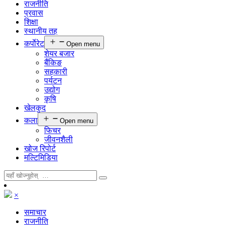
राजनीति
प्रवास
शिक्षा
स्थानीय तह
कर्पाेरेट
Open menu
शेयर बजार
बैंकिङ
सहकारी
पर्यटन
उद्योग
कृषि
खेलकुद
कला
Open menu
फिचर
जीवनशैली
खोज रिपोर्ट
मल्टिमिडिया
×
समाचार
राजनीति