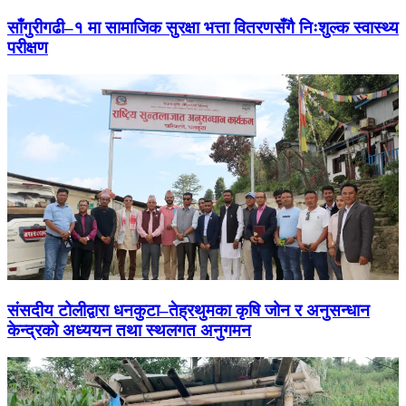
साँगुरीगढी–१ मा सामाजिक सुरक्षा भत्ता वितरणसँगै निःशुल्क स्वास्थ्य
परीक्षण
संसदीय टोलीद्वारा धनकुटा–तेह्रथुमका कृषि जोन र अनुसन्धान
केन्द्रको अध्ययन तथा स्थलगत अनुगमन