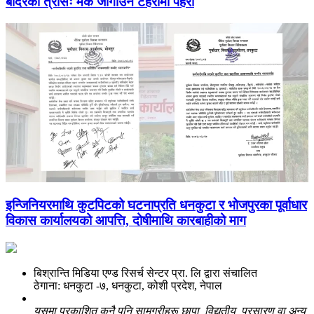
बाँदरको त्रासः मकै जोगाउन टहरामा पहरा
इन्जिनियरमाथि कुटपिटको घटनाप्रति धनकुटा र भोजपुरका पूर्वाधार
विकास कार्यालयको आपत्ति, दोषीमाथि कारबाहीको माग
बिश्रान्ति मिडिया एण्ड रिसर्च सेन्टर प्रा. लि द्वारा संचालित
ठेगाना: धनकुटा -७, धनकुटा, कोशी प्रदेश, नेपाल
यसमा प्रकाशित कुनै पनि सामग्रीहरू छापा, विद्युतीय, प्रसारण वा अन्य