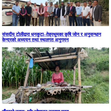
संसदीय टोलीद्वारा धनकुटा–तेह्रथुमका कृषि जोन र अनुसन्धान
केन्द्रको अध्ययन तथा स्थलगत अनुगमन