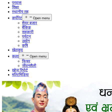
प्रवास
शिक्षा
स्थानीय तह
कर्पाेरेट
Open menu
शेयर बजार
बैंकिङ
सहकारी
पर्यटन
उद्योग
कृषि
खेलकुद
कला
Open menu
फिचर
जीवनशैली
खोज रिपोर्ट
मल्टिमिडिया