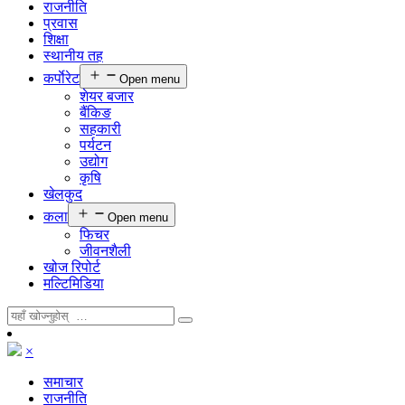
राजनीति
प्रवास
शिक्षा
स्थानीय तह
कर्पाेरेट
Open menu
शेयर बजार
बैंकिङ
सहकारी
पर्यटन
उद्योग
कृषि
खेलकुद
कला
Open menu
फिचर
जीवनशैली
खोज रिपोर्ट
मल्टिमिडिया
×
समाचार
राजनीति