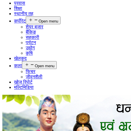
प्रवास
शिक्षा
स्थानीय तह
कर्पाेरेट
Open menu
शेयर बजार
बैंकिङ
सहकारी
पर्यटन
उद्योग
कृषि
खेलकुद
कला
Open menu
फिचर
जीवनशैली
खोज रिपोर्ट
मल्टिमिडिया