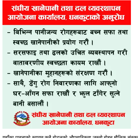
यहाँका पाहुनाको स्वागत कुनै होटलको औपचारिकता जस्तो होइन-मौलिक संस्कृत