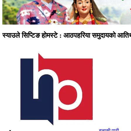
स्याउले सिप्टिङ होमस्टे : आठपहरिया समुदायको आतिथ
हुलाकी पाटी