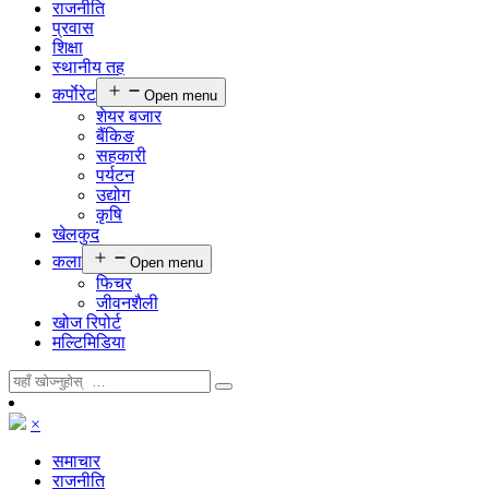
राजनीति
प्रवास
शिक्षा
स्थानीय तह
कर्पाेरेट
Open menu
शेयर बजार
बैंकिङ
सहकारी
पर्यटन
उद्योग
कृषि
खेलकुद
कला
Open menu
फिचर
जीवनशैली
खोज रिपोर्ट
मल्टिमिडिया
×
समाचार
राजनीति