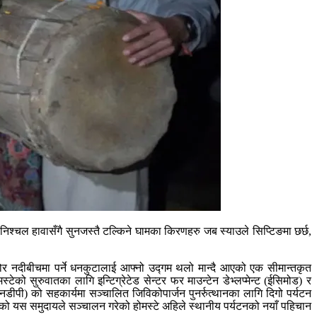
िश्‍चल हावासँगै सुनजस्तै टल्किने घामका किरणहरु जब स्याउले सिप्टिङमा छर्छ,
 नदीबीचमा पर्ने धनकुटालाई आफ्नो उद्गम थलो मान्दै आएको एक सीमान्तकृत
 सुरुवातका लागि इन्टिग्रेटेड सेन्टर फर माउन्टेन डेभ्लप्मेन्ट (ईसिमोड) र
एनडीपी) को सहकार्यमा सञ्‍चालित जिविकोपार्जन पुनर्रुत्थानका लागि दिगो पर्यटन
हेको यस समुदायले सञ्चालन गरेको होमस्टे अहिले स्थानीय पर्यटनको नयाँ पहिचान