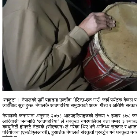
धनकुटा । नेपालको पूर्वी पहाडमा उक्लँदा भेटिन्छ-एक गाउँ, जहाँ पर्यटक केवल
त्यहीँबाट सुरु हुन्छ- नेपालकै आठपहरिया समुदायको आत्म–गौरव र अतिथि सत्
नेपालको जनगणना अनुसार २०७८ आठपहरियाहरुको संख्या ५ हजार ८७८ जना रहे
आदिवासी जनजाति ‘आठपहरिया’ ले धनकुटा नगरपालिका वडा नम्बर ३ स्याउलेमा स्
कम्युनिटी होमस्टे नेटवर्क (सीएचएन) ले गरेका थिए भने आतिथ्य सत्कार र क्षमता
परियोजना (एसटीएलआरपी), हुसाडेक नेपालले संस्कृती प्रबर्द्धन गर्न धनकुटा न