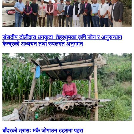
संसदीय टोलीद्वारा धनकुटा–तेह्रथुमका कृषि जोन र अनुसन्धान
केन्द्रको अध्ययन तथा स्थलगत अनुगमन
बाँदरको त्रासः मकै जोगाउन टहरामा पहरा