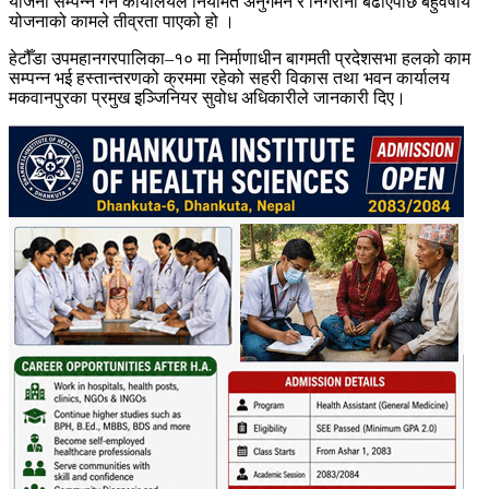
योजना सम्पन्न गर्न कार्यालयले नियमित अनुगमन र निगरानी बढाएपछि बहुवर्षीय
योजनाको कामले तीव्रता पाएको हो ।
हेटौँडा उपमहानगरपालिका–१० मा निर्माणाधीन बागमती प्रदेशसभा हलको काम
सम्पन्न भई हस्तान्तरणको क्रममा रहेको सहरी विकास तथा भवन कार्यालय
मकवानपुरका प्रमुख इञ्जिनियर सुवोध अधिकारीले जानकारी दिए।