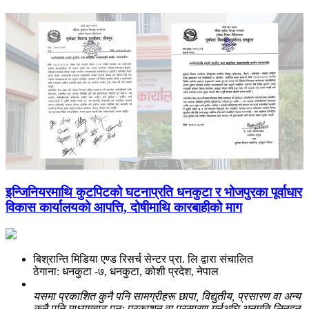
इन्जिनियरमाथि कुटपिटको घटनाप्रति धनकुटा र भोजपुरका पूर्वाधार
विकास कार्यालयको आपत्ति, दोषीमाथि कारबाहीको माग
बिश्रान्ति मिडिया एण्ड रिसर्च सेन्टर प्रा. लि द्वारा संचालित
ठेगाना: धनकुटा -७, धनकुटा, कोशी प्रदेश, नेपाल
यसमा प्रकाशित कुनै पनि सामग्रीहरू छापा, विद्युतीय, प्रसारण वा अन्य
कुनै पनि माध्यमबाट पुनः प्रकाशन वा प्रसारण गर्नुअघि अनुमति लिनुहुन