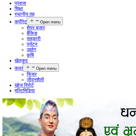
प्रवास
शिक्षा
स्थानीय तह
कर्पाेरेट
Open menu
शेयर बजार
बैंकिङ
सहकारी
पर्यटन
उद्योग
कृषि
खेलकुद
कला
Open menu
फिचर
जीवनशैली
खोज रिपोर्ट
मल्टिमिडिया