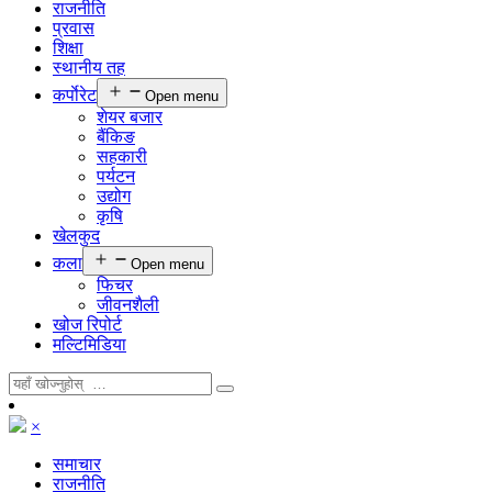
राजनीति
प्रवास
शिक्षा
स्थानीय तह
कर्पाेरेट
Open menu
शेयर बजार
बैंकिङ
सहकारी
पर्यटन
उद्योग
कृषि
खेलकुद
कला
Open menu
फिचर
जीवनशैली
खोज रिपोर्ट
मल्टिमिडिया
×
समाचार
राजनीति