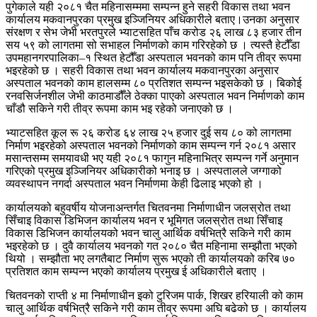
पुगेकाले यही २०८१ चैत महिनासम्ममा सम्पन्न हुने सहरी विकास तथा भवन
कार्यालय मकवानपुरका प्रमुख इञ्जिनियर अधिकारीले बताए।उनका अनुसार
संरक्षण र सेभ जेभी भरतपुरले भ्याटसहित पाँच करोड २६ लाख ८३ हजार तीन
सय ५९ को लागतमा सो सभाहल निर्माणको काम गरिरहेको छ । त्यस्तै हेटौँडा
उपमहानगरपालिका–१ स्थित हेटौँडा अस्पताल भवनको काम पनि तीव्र रूपमा
भइरहेको छ । सहरी विकास तथा भवन कार्यालय मकवानपुरका अनुसार
अस्पताल भवनको काम हालसम्म ८० प्रतिशत सम्पन्न भइसकेको छ । बिकोई
रनवसिर्जनशील जेभी काठमाडौँले ठेक्का पाएको अस्पताल भवन निर्माणको काम
चाँडौ सकिने गरी तीव्र रूपमा काम भइ रहेको जनाएको छ ।
भ्याटसहित कूल रू २६ करोड ६४ लाख २५ हजार दुई सय ८० को लागतमा
निर्माण भइरहेको अस्पताल भवनको निर्माणको काम सम्पन्न गर्न २०८१ असार
मसान्तसम्म समयावधी भए यही २०८१ फागुन महिनाभित्र सम्पन्न गर्ने अनुमान
गरिएको प्रमुख इञ्जिनियर अधिकारीको भनाइ छ । अस्पतालले जग्गाको
व्यवस्थापन नगर्दा अस्पताल भवन निर्माणमा केही ढिलाइ भएको हो ।
कार्यालयको बहुवर्षीय योजनाअन्तर्गत चितवनमा निर्माणाधीन जलस्रोत तथा
सिँचाइ विकास डिभिजन कार्यालय भवन र भूमिगत जलस्रोत तथा सिँचाइ
विकास डिभिजन कार्यालयको भवन चालु आर्थिक वर्षभित्रै सकिने गरी काम
भइरहेको छ । दुवै कार्यालय भवनको गत २०८० चैत महिनामा सम्झौता भएको
थियो । सम्झौता भए लगतैबाट निर्माण सुरू भएको ती कार्यालयको करिब ७०
प्रतिशत काम सम्पन्न भएको कार्यालय प्रमुख ई अधिकारीले बताए ।
चितवनको राप्ती ४ मा निर्माणाधीन इको टुरिजम पार्क, शिखर हरियाली को काम
चालु आर्थिक वर्षभित्रै सकिने गरी काम तीव्र रूपमा अघि बढेको छ । कार्यालय