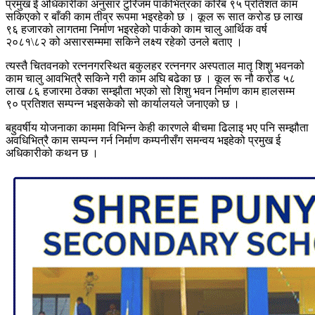
प्रमुख ई अधिकारीका अनुसार टुरिजम पार्कभित्रका करिब ९५ प्रतिशत काम
सकिएको र बाँकी काम तीव्र रूपमा भइरहेको छ । कूल रू सात करोड छ लाख
९६ हजारको लागतमा निर्माण भइरहेको पार्कको काम चालु आर्थिक वर्ष
२०८१\८२ को असारसम्ममा सकिने लक्ष्य रहेको उनले बताए ।
त्यस्तै चितवनको रत्ननगरस्थित बकुलहर रत्ननगर अस्पताल मातृ शिशु भवनको
काम चालु आवभित्रै सकिने गरी काम अघि बढेका छ । कूल रू नौ करोड ५८
लाख ८६ हजारमा ठेक्का सम्झौता भएको सो शिशु भवन निर्माण काम हालसम्म
९० प्रतिशत सम्पन्न भइसकेको सो कार्यालयले जनाएको छ ।
बहुवर्षीय योजनाका काममा विभिन्न केही कारणले बीचमा ढिलाइ भए पनि सम्झौता
अवधिभित्रै काम सम्पन्न गर्न निर्माण कम्पनीसँग समन्वय भइहेको प्रमुख ई
अधिकारीको कथन छ ।