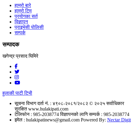
हाम्रो बारे
हाम्रो टिम
प्रयोगका सर्त
विज्ञापन
प्राइभेसी पोलिसी
सम्पर्क
सम्पादक
खगेन्द्र प्रसाद घिमिरे
हुलाकी पाटी टिभी
सूचना विभाग दर्ता नं. : ४९०८-२०८१/२०८२
© २०२५ सर्वाधिकार
सुरक्षित www.hulakipati.com
टेलिफोन : 985-2038774
विज्ञापनको लागि सम्पर्क : 985-2038774
इमेल :
hulakipatinews@gmail.com
Powered By:
Nectar Digit