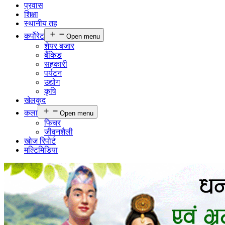
प्रवास
शिक्षा
स्थानीय तह
कर्पाेरेट
Open menu
शेयर बजार
बैंकिङ
सहकारी
पर्यटन
उद्योग
कृषि
खेलकुद
कला
Open menu
फिचर
जीवनशैली
खोज रिपोर्ट
मल्टिमिडिया