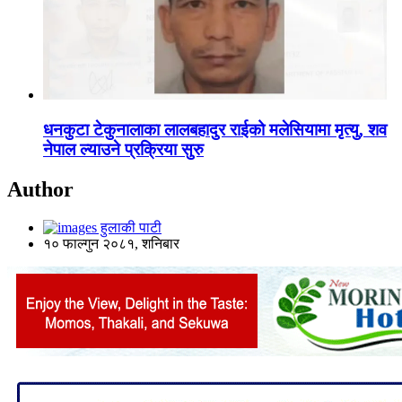
धनकुटा टेकुनालाका लालबहादुर राईको मलेसियामा मृत्यु, शव
नेपाल ल्याउने प्रक्रिया सुरु
Author
हुलाकी पाटी
१० फाल्गुन २०८१, शनिबार