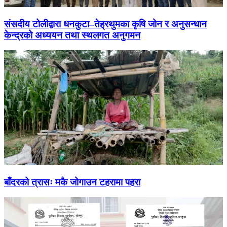
संसदीय टोलीद्वारा धनकुटा–तेह्रथुमका कृषि जोन र अनुसन्धान
केन्द्रको अध्ययन तथा स्थलगत अनुगमन
बाँदरको त्रासः मकै जोगाउन टहरामा पहरा