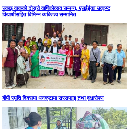
स्काइ वाकको दोस्रो वार्षिकोत्सव सम्पन्न, एसईईका उत्कृष्ट
विद्यार्थीसहित विभिन्न व्यक्तित्व सम्मानित
बीपी स्मृति दिवसमा धनकुटामा सरसफाइ तथा वृक्षारोपण