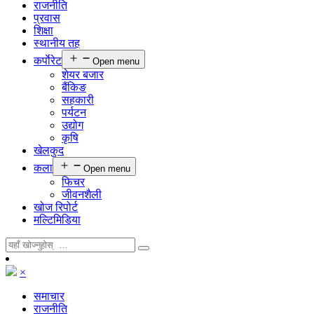
राजनीति
प्रवास
शिक्षा
स्थानीय तह
कर्पाेरेट
Open menu
शेयर बजार
बैंकिङ
सहकारी
पर्यटन
उद्योग
कृषि
खेलकुद
कला
Open menu
फिचर
जीवनशैली
खोज रिपोर्ट
मल्टिमिडिया
×
समाचार
राजनीति