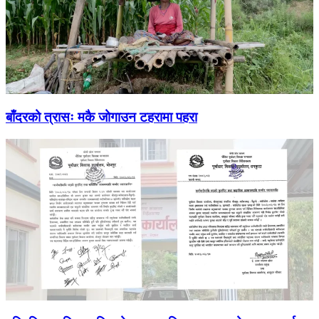
बाँदरको त्रासः मकै जोगाउन टहरामा पहरा