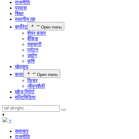
राजनीति
प्रवास
शिक्षा
स्थानीय तह
कर्पाेरेट
Open menu
शेयर बजार
बैंकिङ
सहकारी
पर्यटन
उद्योग
कृषि
खेलकुद
कला
Open menu
फिचर
जीवनशैली
खोज रिपोर्ट
मल्टिमिडिया
×
समाचार
राजनीति