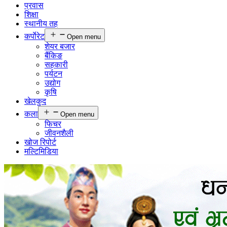
प्रवास
शिक्षा
स्थानीय तह
कर्पाेरेट
Open menu
शेयर बजार
बैंकिङ
सहकारी
पर्यटन
उद्योग
कृषि
खेलकुद
कला
Open menu
फिचर
जीवनशैली
खोज रिपोर्ट
मल्टिमिडिया