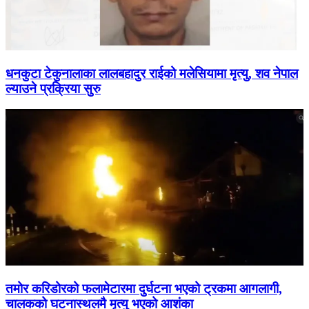
धनकुटा टेकुनालाका लालबहादुर राईको मलेसियामा मृत्यु, शव नेपाल
ल्याउने प्रक्रिया सुरु
तमोर करिडोरको फलामेटारमा दुर्घटना भएको ट्रकमा आगलागी,
चालकको घटनास्थलमै मृत्यु भएको आशंका