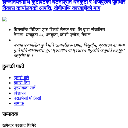
इन्जिनियरमाथि कुटपिटको घटनाप्रति धनकुटा र भोजपुरका पूर्वाधार
विकास कार्यालयको आपत्ति, दोषीमाथि कारबाहीको माग
बिश्रान्ति मिडिया एण्ड रिसर्च सेन्टर प्रा. लि द्वारा संचालित
ठेगाना: धनकुटा -७, धनकुटा, कोशी प्रदेश, नेपाल
यसमा प्रकाशित कुनै पनि सामग्रीहरू छापा, विद्युतीय, प्रसारण वा अन्य
कुनै पनि माध्यमबाट पुनः प्रकाशन वा प्रसारण गर्नुअघि अनुमति लिनुहुन
अनुरोध छ ।
हुलाकी पाटी
हाम्रो बारे
हाम्रो टिम
प्रयोगका सर्त
विज्ञापन
प्राइभेसी पोलिसी
सम्पर्क
सम्पादक
खगेन्द्र प्रसाद घिमिरे