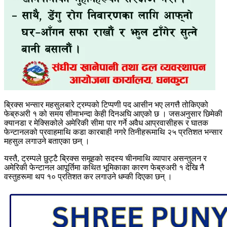
ब्रिक्स भन्सार महसुलबारे ट्रम्पको टिप्पणी पद आसीन भए लगत्तै तोकिएको
फेब्रुअरी १ को समय सीमाभन्दा केही दिनअघि आएको छ । जसअनुसार छिमेकी
क्यानडा र मेक्सिकोले अमेरिकी सीमा पार गर्ने अवैध आप्रवासीहरू र घातक
फेन्टानलको प्रवाहमाथि कडा कारबाही नगरे तिनीहरूमाथि २५ प्रतिशत भन्सार
महसुल लगाउने बताएका छन् ।
यस्तै, ट्रम्पले छुट्टै ब्रिक्स समूहको सदस्य चीनमाथि व्यापार असन्तुलन र
अमेरिकी फेन्टानल आपूर्तिमा कथित भूमिकाका कारण फेब्रुअरी १ देखि नै
वस्तुहरूमा थप १० प्रतिशत कर लगाउने धम्की दिएका छन् ।