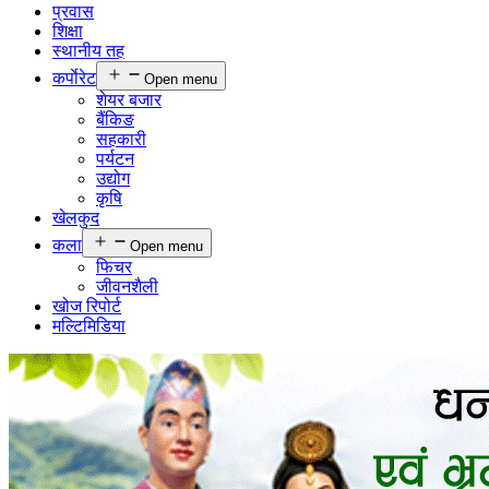
प्रवास
शिक्षा
स्थानीय तह
कर्पाेरेट
Open menu
शेयर बजार
बैंकिङ
सहकारी
पर्यटन
उद्योग
कृषि
खेलकुद
कला
Open menu
फिचर
जीवनशैली
खोज रिपोर्ट
मल्टिमिडिया