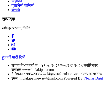
विज्ञापन
प्राइभेसी पोलिसी
सम्पर्क
सम्पादक
खगेन्द्र प्रसाद घिमिरे
हुलाकी पाटी टिभी
सूचना विभाग दर्ता नं. : ४९०८-२०८१/२०८२
© २०२५ सर्वाधिकार
सुरक्षित www.hulakipati.com
टेलिफोन : 985-2038774
विज्ञापनको लागि सम्पर्क : 985-2038774
इमेल :
hulakipatinews@gmail.com
Powered By:
Nectar Digit