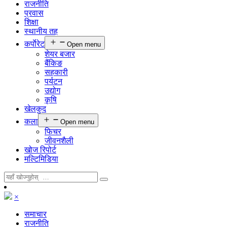
राजनीति
प्रवास
शिक्षा
स्थानीय तह
कर्पाेरेट
Open menu
शेयर बजार
बैंकिङ
सहकारी
पर्यटन
उद्योग
कृषि
खेलकुद
कला
Open menu
फिचर
जीवनशैली
खोज रिपोर्ट
मल्टिमिडिया
×
समाचार
राजनीति