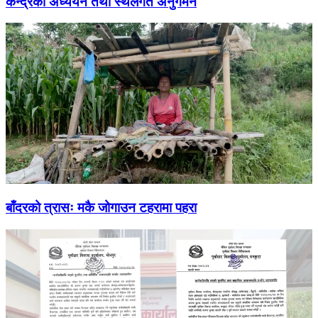
केन्द्रको अध्ययन तथा स्थलगत अनुगमन
बाँदरको त्रासः मकै जोगाउन टहरामा पहरा