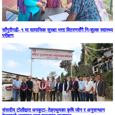
साँगुरीगढी–१ मा सामाजिक सुरक्षा भत्ता वितरणसँगै निःशुल्क स्वास्थ्य
परीक्षण
संसदीय टोलीद्वारा धनकुटा–तेह्रथुमका कृषि जोन र अनुसन्धान