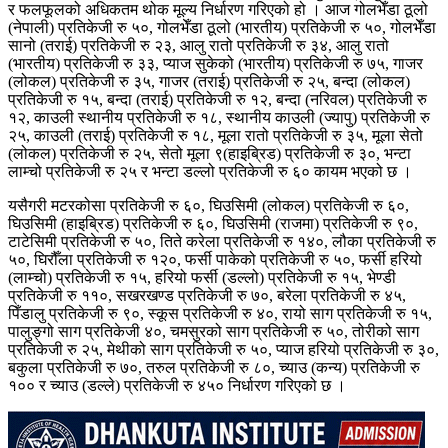
र फलफूलको अधिकतम थोक मूल्य निर्धारण गरिएको हो । आज गोलभेँडा ठूलो
(नेपाली) प्रतिकेजी रु ५०, गोलभेँडा ठूलो (भारतीय) प्रतिकेजी रु ५०, गोलभेँडा
सानो (तराई) प्रतिकेजी रु २३, आलु रातो प्रतिकेजी रु ३४, आलु रातो
(भारतीय) प्रतिकेजी रु ३३, प्याज सुकेको (भारतीय) प्रतिकेजी रु ७५, गाजर
(लोकल) प्रतिकेजी रु ३५, गाजर (तराई) प्रतिकेजी रु २५, बन्दा (लोकल)
प्रतिकेजी रु १५, बन्दा (तराई) प्रतिकेजी रु १२, बन्दा (नरिवल) प्रतिकेजी रु
१२, काउली स्थानीय प्रतिकेजी रु १८, स्थानीय काउली (ज्यापु) प्रतिकेजी रु
२५, काउली (तराई) प्रतिकेजी रु १८, मूला रातो प्रतिकेजी रु ३५, मूला सेतो
(लोकल) प्रतिकेजी रु २५, सेतो मूला ९(हाइब्रिड) प्रतिकेजी रु ३०, भन्टा
लाम्चो प्रतिकेजी रु २५ र भन्टा डल्लो प्रतिकेजी रु ६० कायम भएको छ ।
यसैगरी मटरकोसा प्रतिकेजी रु ६०, घिउसिमी (लोकल) प्रतिकेजी रु ६०,
घिउसिमी (हाइब्रिड) प्रतिकेजी रु ६०, घिउसिमी (राजमा) प्रतिकेजी रु ९०,
टाटेसिमी प्रतिकेजी रु ५०, तिते करेला प्रतिकेजी रु १४०, लौका प्रतिकेजी रु
५०, घिरौँला प्रतिकेजी रु १२०, फर्सी पाकेको प्रतिकेजी रु ५०, फर्सी हरियो
(लाम्चो) प्रतिकेजी रु १५, हरियो फर्सी (डल्लो) प्रतिकेजी रु १५, भेण्डी
प्रतिकेजी रु ११०, सखरखण्ड प्रतिकेजी रु ७०, बरेला प्रतिकेजी रु ४५,
पिँडालु प्रतिकेजी रु ९०, स्कूस प्रतिकेजी रु ४०, रायो साग प्रतिकेजी रु १५,
पालुङ्गो साग प्रतिकेजी ४०, चमसुरको साग प्रतिकेजी रु ५०, तोरीको साग
प्रतिकेजी रु २५, मेथीको साग प्रतिकेजी रु ५०, प्याज हरियो प्रतिकेजी रु ३०,
बकुला प्रतिकेजी रु ७०, तरुल प्रतिकेजी रु ८०, च्याउ (कन्य) प्रतिकेजी रु
१०० र च्याउ (डल्ले) प्रतिकेजी रु ४५० निर्धारण गरिएको छ ।