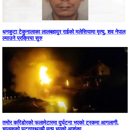
धनकुटा टेकुनालाका लालबहादुर राईको मलेसियामा मृत्यु, शव नेपाल
ल्याउने प्रक्रिया सुरु
तमोर करिडोरको फलामेटारमा दुर्घटना भएको ट्रकमा आगलागी,
चालकको घटनास्थलमै मृत्यु भएको आशंका