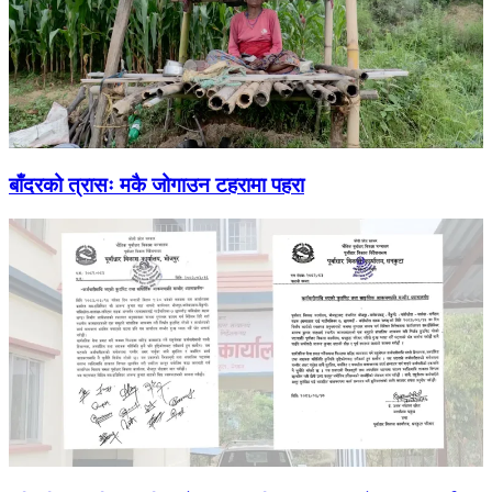
बाँदरको त्रासः मकै जोगाउन टहरामा पहरा