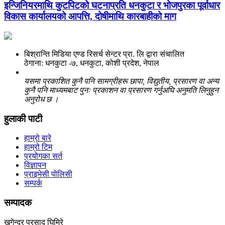
इन्जिनियरमाथि कुटपिटको घटनाप्रति धनकुटा र भोजपुरका पूर्वाधार
विकास कार्यालयको आपत्ति, दोषीमाथि कारबाहीको माग
बिश्रान्ति मिडिया एण्ड रिसर्च सेन्टर प्रा. लि द्वारा संचालित
ठेगाना: धनकुटा -७, धनकुटा, कोशी प्रदेश, नेपाल
यसमा प्रकाशित कुनै पनि सामग्रीहरू छापा, विद्युतीय, प्रसारण वा अन्य
कुनै पनि माध्यमबाट पुनः प्रकाशन वा प्रसारण गर्नुअघि अनुमति लिनुहुन
अनुरोध छ ।
हुलाकी पाटी
हाम्रो बारे
हाम्रो टिम
प्रयोगका सर्त
विज्ञापन
प्राइभेसी पोलिसी
सम्पर्क
सम्पादक
खगेन्द्र प्रसाद घिमिरे