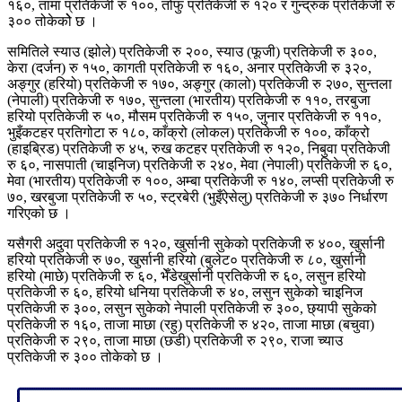
१६०, तामा प्रतिकेजी रु १००, तोफु प्रतिकेजी रु १२० र गुन्द्रुक प्रतिकेजी रु
३०० तोकेकोे छ ।
समितिले स्याउ (झोले) प्रतिकेजी रु २००, स्याउ (फूजी) प्रतिकेजी रु ३००,
केरा (दर्जन) रु १५०, कागती प्रतिकेजी रु १६०, अनार प्रतिकेजी रु ३२०,
अङ्गुर (हरियो) प्रतिकेजी रु १७०, अङ्गुर (कालो) प्रतिकेजी रु २७०, सुन्तला
(नेपाली) प्रतिकेजी रु १७०, सुन्तला (भारतीय) प्रतिकेजी रु ११०, तरबुजा
हरियो प्रतिकेजी रु ५०, मौसम प्रतिकेजी रु १५०, जुनार प्रतिकेजी रु ११०,
भुइँकटहर प्रतिगोटा रु १८०, काँक्रो (लोकल) प्रतिकेजी रु १००, काँक्रो
(हाइब्रिड) प्रतिकेजी रु ४५, रुख कटहर प्रतिकेजी रु १२०, निबुवा प्रतिकेजी
रु ६०, नासपाती (चाइनिज) प्रतिकेजी रु २४०, मेवा (नेपाली) प्रतिकेजी रु ६०,
मेवा (भारतीय) प्रतिकेजी रु १००, अम्बा प्रतिकेजी रु १४०, लप्सी प्रतिकेजी रु
७०, खरबुजा प्रतिकेजी रु ५०, स्ट्रबेरी (भुइँऐसेलु) प्रतिकेजी रु ३७० निर्धारण
गरिएको छ ।
यसैगरी अदुवा प्रतिकेजी रु १२०, खुर्सानी सुकेको प्रतिकेजी रु ४००, खुर्सानी
हरियो प्रतिकेजी रु ७०, खुर्सानी हरियो (बुलेट० प्रतिकेजी रु ८०, खुर्सानी
हरियो (माछे) प्रतिकेजी रु ६०, भेँडेखुर्सानी प्रतिकेजी रु ६०, लसुन हरियो
प्रतिकेजी रु ६०, हरियो धनिया प्रतिकेजी रु ४०, लसुन सुकेको चाइनिज
प्रतिकेजी रु ३००, लसुन सुकेको नेपाली प्रतिकेजी रु ३००, छ्यापी सुकेको
प्रतिकेजी रु १६०, ताजा माछा (रहु) प्रतिकेजी रु ४२०, ताजा माछा (बचुवा)
प्रतिकेजी रु २९०, ताजा माछा (छडी) प्रतिकेजी रु २९०, राजा च्याउ
प्रतिकेजी रु ३०० तोकेको छ ।