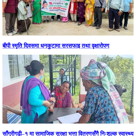
बीपी स्मृति दिवसमा धनकुटामा सरसफाइ तथा वृक्षारोपण
साँगुरीगढी–१ मा सामाजिक सुरक्षा भत्ता वितरणसँगै निःशुल्क स्वास्थ्य