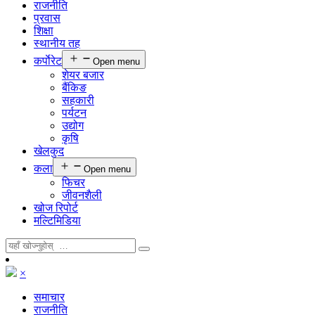
राजनीति
प्रवास
शिक्षा
स्थानीय तह
कर्पाेरेट
Open menu
शेयर बजार
बैंकिङ
सहकारी
पर्यटन
उद्योग
कृषि
खेलकुद
कला
Open menu
फिचर
जीवनशैली
खोज रिपोर्ट
मल्टिमिडिया
×
समाचार
राजनीति