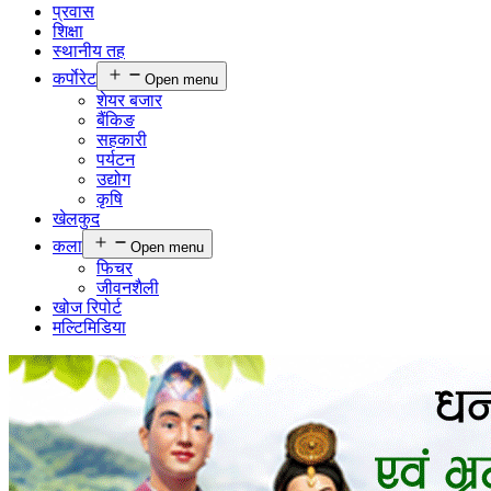
प्रवास
शिक्षा
स्थानीय तह
कर्पाेरेट
Open menu
शेयर बजार
बैंकिङ
सहकारी
पर्यटन
उद्योग
कृषि
खेलकुद
कला
Open menu
फिचर
जीवनशैली
खोज रिपोर्ट
मल्टिमिडिया