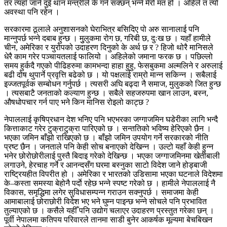
तर त्यहाँ जाने दुई थान मन्त्रीले के गर्न सक्छन् भन्ने मेरो मत हो । अहिले त त्यो
अवस्था पनि रहेन ।
सरकारमा ठूलाले अनुशासनको घेराभित्र बसिदिए पो अरु सानालाई पनि
मान्नुपर्छ भन्ने दबाब हुन्छ । मुुलुकमा रोग छ, गरिबी छ, दुःख छ । यहाँ हामीले
चीन, अमेरिका र युरोपको उदाहरण दिनुको के अर्थ छ र ? हिजो थोरै मानिसले
धेरै काम गरेर पञ्चायतलाई फालियो । अहिलेको जमाना फरक छ । पछिल्लो
समय हुर्कदै गएको पीढिहरुमा कामभन्दा हाहा हुहु, फेसबुकमा अल्मलिने र अरुलाई
बढी दोष थुपार्ने प्रवृत्ति बढेको छ । यो पक्षलाई राम्रो मान्न सकिन्न । सबैलाई
इज्जतपूर्वक सम्बोधन गर्नुपर्छ । त्यसरी अघि बढ्दा नै समाज, मुलुकको जित हुन्छ
। त्यसबाटै जनताको कल्याण हुन्छ । सबैले सहजरुपमा खान लाउन, बस्न,
औषधोपचार गर्न पाए भने किन मानिस रोइलो काट्छ ?
नेपाललाई कृषिप्रधान देश भनिए पनि भएभरका जग्गाजमिन घडेरीका लागि भन्दै
कित्ताकाट गरेर टुक्राटुक्रा पारिएको छ । सन्ततिको भविष्य हेरिएको छैन ।
भएका जमिन बाँझो राखिएको छ । बाँझो जमिन उपयोग गर्ने सरकारको नीति
प्रष्ट छैन । जनताले पनि केही सोच बनाएको देखिन्न । उल्टो यहाँ केही हुन्न
भनेर छोरोछोरीलाई पुस्तै बिदाइ गरेको देखिन्छ । भएका जग्गाजमिनमा खेतीबाली
लगाउने, हेरचाह गर्ने र आनन्दसँग घरमा बस्नुका साटो विदेश जाने होड्बाजी
राष्ट्रियहीत विपरीत हो । अमेरिका र भारतको उडिसामा भएका घटनाले विदेशमा
के–कस्ता समस्या बेहोनै पर्दाे रहेछ भन्ने स्पष्ट गरेको छ । हामीले नेपाललाई नै
विकास, समृद्धिमा लगेर सुविधासम्पन्न गराउन सक्नुपर्छ । समाजमा केही
आमाबालाई छोराछोरी विदेश भए भने घुम्न पाइन्छ भन्ने सोचले पनि प्रभावित
तुल्याएको छ । कसैले यहीँ पनि उद्योग चलाएर उदाहरण प्रस्तुत गरेका छन् ।
पूर्वी नेपालमा कतिपय परिवारले तानमा साडी बुनेर आकर्षक मूल्यमा बेचबिखन