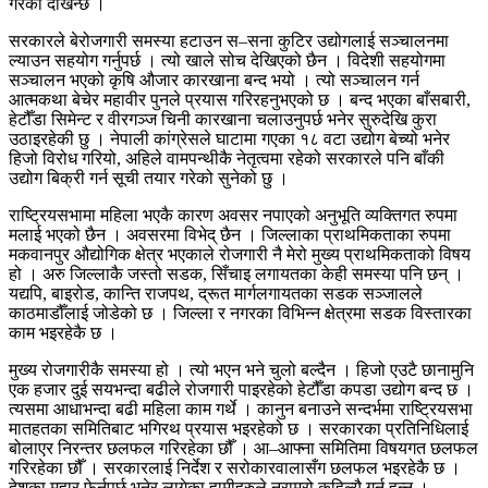
गरेको देखिन्छ ।
सरकारले बेरोजगारी समस्या हटाउन स–सना कुटिर उद्योगलाई सञ्चालनमा
ल्याउन सहयोग गर्नुपर्छ । त्यो खाले सोच देखिएको छैन । विदेशी सहयोगमा
सञ्चालन भएको कृषि औजार कारखाना बन्द भयो । त्यो सञ्चालन गर्न
आत्मकथा बेचेर महावीर पुनले प्रयास गरिरहनुभएको छ । बन्द भएका बाँसबारी,
हेटौँडा सिमेन्ट र वीरगञ्ज चिनी कारखाना चलाउनुपर्छ भनेर सुरुदेखि कुरा
उठाइरहेकी छु । नेपाली कांग्रेसले घाटामा गएका १८ वटा उद्योग बेच्यो भनेर
हिजो विरोध गरियो, अहिले वामपन्थीकै नेतृत्वमा रहेको सरकारले पनि बाँकी
उद्योग बिक्री गर्न सूची तयार गरेको सुनेको छु ।
राष्ट्रियसभामा महिला भएकै कारण अवसर नपाएको अनुभूति व्यक्तिगत रुपमा
मलाई भएको छैन । अवसरमा विभेद् छैन । जिल्लाका प्राथमिकताका रुपमा
मकवानपुर औद्योगिक क्षेत्र भएकाले रोजगारी नै मेरो मुख्य प्राथमिकताको विषय
हो । अरु जिल्लाकै जस्तो सडक, सिँचाइ लगायतका केही समस्या पनि छन् ।
यद्यपि, बाइरोड, कान्ति राजपथ, द्रूत मार्गलगायतका सडक सञ्जालले
काठमाडौँलाई जोडेको छ । जिल्ला र नगरका विभिन्न क्षेत्रमा सडक विस्तारका
काम भइरहेकै छ ।
मुख्य रोजगारीकै समस्या हो । त्यो भएन भने चुलो बल्दैन । हिजो एउटै छानामुनि
एक हजार दुई सयभन्दा बढीले रोजगारी पाइरहेको हेटौँडा कपडा उद्योग बन्द छ ।
त्यसमा आधाभन्दा बढी महिला काम गर्थे । कानुन बनाउने सन्दर्भमा राष्ट्रियसभा
मातहतका समितिबाट भगिरथ प्रयास भइरहेको छ । सरकारका प्रतिनिधिलाई
बोलाएर निरन्तर छलफल गरिरहेका छौँ । आ–आफ्ना समितिमा विषयगत छलफल
गरिरहेका छौँ । सरकारलाई निर्देश र सरोकारवालासँग छलफल भइरहेकै छ ।
देशका मुहार फेर्नुपर्छ भनेर लागेका हामीहरुले नराम्रो कहिल्यै गर्न हुन्न ।