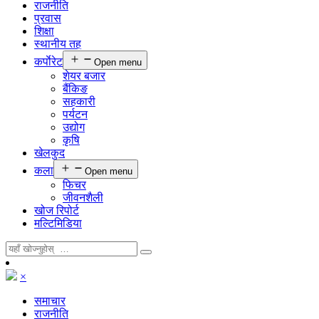
राजनीति
प्रवास
शिक्षा
स्थानीय तह
कर्पाेरेट
Open menu
शेयर बजार
बैंकिङ
सहकारी
पर्यटन
उद्योग
कृषि
खेलकुद
कला
Open menu
फिचर
जीवनशैली
खोज रिपोर्ट
मल्टिमिडिया
×
समाचार
राजनीति