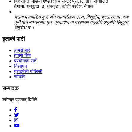
बिश्रान्ति मिडिया एण्ड रिसर्च सेन्टर प्रा. लि द्वारा संचालित
ठेगाना: धनकुटा -७, धनकुटा, कोशी प्रदेश, नेपाल
यसमा प्रकाशित कुनै पनि सामग्रीहरू छापा, विद्युतीय, प्रसारण वा अन्य
कुनै पनि माध्यमबाट पुनः प्रकाशन वा प्रसारण गर्नुअघि अनुमति लिनुहुन
अनुरोध छ ।
हुलाकी पाटी
हाम्रो बारे
हाम्रो टिम
प्रयोगका सर्त
विज्ञापन
प्राइभेसी पोलिसी
सम्पर्क
सम्पादक
खगेन्द्र प्रसाद घिमिरे