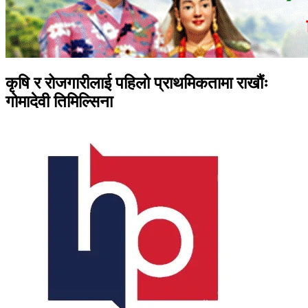
कृषि र रोजगारीलाई पहिलो प्राथमिकतामा राखौंः
गोमादेवी तिमिल्सिना