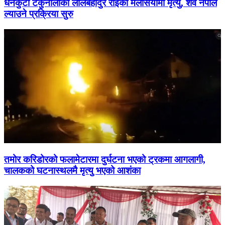
धनकुटा टेकुनालाका लालबहादुर राईको मलेसियामा मृत्यु, शव नेपाल
ल्याउने प्रक्रिया सुरु
तमोर करिडोरको फलामेटारमा दुर्घटना भएको ट्रकमा आगलागी,
चालकको घटनास्थलमै मृत्यु भएको आशंका