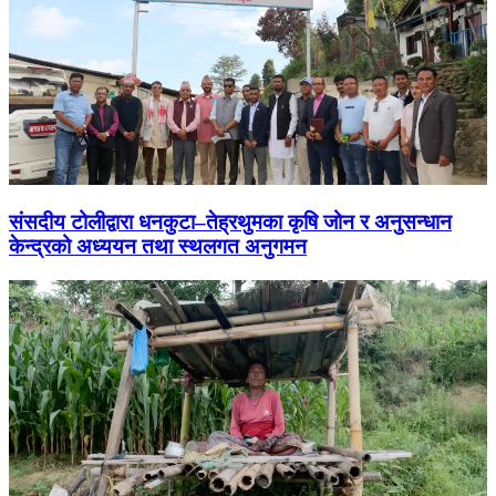
संसदीय टोलीद्वारा धनकुटा–तेह्रथुमका कृषि जोन र अनुसन्धान
केन्द्रको अध्ययन तथा स्थलगत अनुगमन