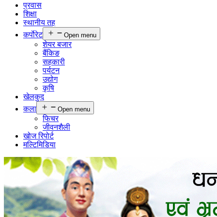
प्रवास
शिक्षा
स्थानीय तह
कर्पाेरेट
Open menu
शेयर बजार
बैंकिङ
सहकारी
पर्यटन
उद्योग
कृषि
खेलकुद
कला
Open menu
फिचर
जीवनशैली
खोज रिपोर्ट
मल्टिमिडिया