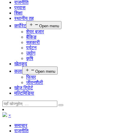
राजनीति
प्रवास
शिक्षा
स्थानीय तह
कर्पाेरेट
Open menu
शेयर बजार
बैंकिङ
सहकारी
पर्यटन
उद्योग
कृषि
खेलकुद
कला
Open menu
फिचर
जीवनशैली
खोज रिपोर्ट
मल्टिमिडिया
×
समाचार
राजनीति