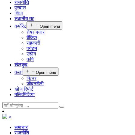
राजनीति
प्रवास
शिक्षा
स्थानीय तह
कर्पाेरेट
Open menu
शेयर बजार
बैंकिङ
सहकारी
पर्यटन
उद्योग
कृषि
खेलकुद
कला
Open menu
फिचर
जीवनशैली
खोज रिपोर्ट
मल्टिमिडिया
×
समाचार
राजनीति