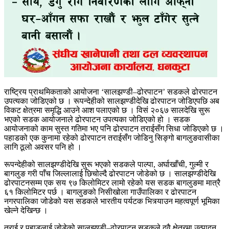
राष्ट्रिय प्राथमिकताको आयोजना ‘सालझण्डी–ढोरपाटन’ सडकले ढोरपाटन
उपत्यका जोडिएको छ । रूपन्देहीको सालझण्डीदेखि ढोरपाटन जोडिएपछि अब
विकट क्षेत्रमा समृद्धि आउने आश पलाएको छ । विसं २०६७ सालदेखि सुरू
भएको सडक आयोजनाले ढोरपाटन उपत्यका जोडिएको हो । सडक
आयोजनाको काम सुस्त गतिमा भए पनि ढोरपाटन तराईसँग सिधा जोडिएको छ ।
पहाडको एक कुनामा रहेको ढोरपाटन तराईसँग जोडिनु सिङ्गो बागलुङवासीका
लागि ठूलो अवसर पनि हो ।
रूपन्देहीको सालझण्डीदेखि सुरू भएको सडकले पाल्पा, अर्घाखाँची, गुल्मी र
बागलुङ गरी पाँच जिल्लालाई छिचोल्दै ढोरपाटन जोडेको छ । सालझण्डीदेखि
ढोरपाटनसम्म एक सय ९७ किलोमिटर लामो रहेको यस सडक बागलुङमा मात्रै
६१ किलोमिटर पर्छ । बागलुङको निसीखोला गाउँपालिका र ढोरपाटन
नगरपालिका जोडेको यस सडकले भारतीय पर्यटक भित्र्याउन महत्वपूर्ण भूमिका
खेल्ने देखिन्छ ।
तराई र पहाडलाई जोडेको सालझण्डी–ढोरपाटन सडकले दुवै क्षेत्रमा उत्पादन