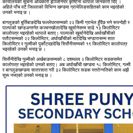
कार्यालयकी सूचना अधिकारी इञ्जिनियर कृष्टिना थापाले जानकारी दिए ।
अहिले पाँच वटै जिल्लाको विभिन्न खण्डमा ग्राभेलिङसहितको काम भइरहेको
उनको भनाइ छ ।
बागलुङको बुर्तिबाङदेखि फल्लेघरसम्मको २२ किमी ग्राभेल हुँदैछ भने रूपन्देही र
पाल्पाको खण्डअन्तर्गत कञ्चनखोलादेखि खुर्सानेसम्म साढे १३ किलोमिटर
कालोपत्र भइरहेको थापाले बताए। पाल्पाको खुर्सानेदेखि अर्घाखाँचीको
पतौटसम्मको २२ किलोमिटर, अर्घाखाँचीको माटेदेखि भण्डारासम्म सात
किलोमिटर र गुल्मीको पुर्कोटदहदेखि सिर्सेनीसम्मको १९ किलोमिटर कालोपत्र
भइरहेको उनको भनाइ छ ।
सिर्सेनीदेखि गुल्मीको अर्खबाङसम्मको ८ दशमलव २ किलोमिटर सडकसमेत
कालोपत्र भइरहेको उनको बताए। अब अर्घाखाँची खण्डमा १८ किलोमिटर, गल्मी
र बागलुङखण्डमा सातरसात गरी ३२ किलोमिटर सडक स्तरोन्नतिको काम अझै
सुरू नभएको उनको भनाइ छ ।