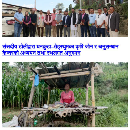
संसदीय टोलीद्वारा धनकुटा–तेह्रथुमका कृषि जोन र अनुसन्धान
केन्द्रको अध्ययन तथा स्थलगत अनुगमन