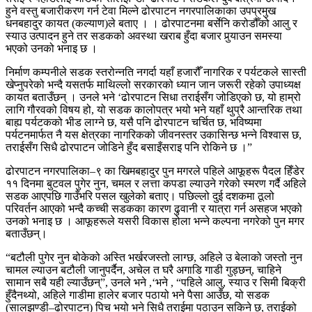
हुने वस्तु बजारीकरण गर्न टेवा मिल्ने ढोरपाटन नगरपालिकाका उपप्रमुख
धनबहादुर कायत (कल्याण)ले बताए । । ढोरपाटनमा बर्सेनि करोडौँको आलु र
स्याउ उत्पादन हुने तर सडकको अवस्था खराब हुँदा बजार पुर्‍याउन समस्या
भएको उनको भनाइ छ ।
निर्माण कम्पनीले सडक स्तरोन्नति नगर्दा यहाँ हजारौँ नागरिक र पर्यटकले सास्ती
खेप्नुपरेको भन्दै यसतर्फ माथिल्लो सरकारको ध्यान जान जरूरी रहेको उपाध्यक्ष
कायत बताउँछन् । उनले भने ‘ढोरपाटन सिधा तराईसँग जोडिएको छ, यो हाम्रो
लागि गौरवको विषय हो, यो सडक कालोपत्र भयो भने यहाँ थुप्रै आन्तरिक तथा
बाह्य पर्यटकको भीड लाग्ने छ, यसै पनि ढोरपाटन चर्चित छ, भविष्यमा
पर्यटनमार्फत नै यस क्षेत्रका नागरिकको जीवनस्तर उकासिन्छ भन्ने विश्वास छ,
तराईसँग सिधै ढोरपाटन जोडिने हुँद बसाइँसराइ पनि रोकिने छ ।”
ढोरपाटन नगरपालिका–९ का खिमबहादुर पुन मगरले पहिले आफूहरू पैदल हिँडेर
११ दिनमा बुटवल पुगेर नुन, चमल र लत्ता कपडा ल्याउने गरेको स्मरण गर्दै अहिले
सडक आएपछि गाउँभरि पसल खुलेको बताए। पछिल्लो दुई दशकमा ठूलो
परिवर्तन आएको भन्दै कच्ची सडकका कारण ढुवानी र यात्रा गर्न असहज भएको
उनको भनाइ छ । आफूहरूले यसरी विकास होला भन्ने कल्पना नगरेको पुन मगर
बताउँछन्।
“बटौली पुगेर नुन बोकेको अस्ति भर्खरजस्तो लाग्छ, अहिले उ बेलाको जस्तो नुन
चामल ल्याउन बटौली जानुपर्दैन, अचेल त घरै अगाडि गाडी गुड्छन्, चाहिने
सामान सबै यही ल्याउँछन्”, उनले भने ,‘भने , “पहिले आलु, स्याउ र सिमी बिक्री
हुँदैनथ्यो, अहिले गाडीमा हालेर बजार पठायो भने पैसा आउँछ, यो सडक
(सालझण्डी–ढोरपाटन) पिच भयो भने सिधै तराईमा पठाउन सकिने छ, तराईको