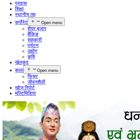
प्रवास
शिक्षा
स्थानीय तह
कर्पाेरेट
Open menu
शेयर बजार
बैंकिङ
सहकारी
पर्यटन
उद्योग
कृषि
खेलकुद
कला
Open menu
फिचर
जीवनशैली
खोज रिपोर्ट
मल्टिमिडिया