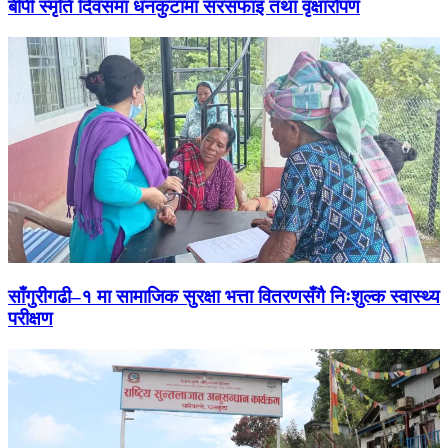
बीपी स्मृति दिवसमा धनकुटामा सरसफाइ तथा वृक्षारोपण
साँगुरीगढी–१ मा सामाजिक सुरक्षा भत्ता वितरणसँगै निःशुल्क स्वास्थ्य
परीक्षण