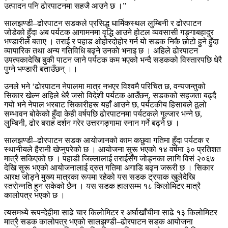
उत्पादन पनि ढोरपाटनमा सहजै आउने छ ।”
सालझण्डी–ढोरपाटन सडकले प्रसिद्ध धार्मिकस्थल लुम्बिनी र ढोरपाटन
जोडेको हुँदा अब पर्यटक आगामनमा वृद्धि आउने होटल व्यवसासी गङ्गाबहादुर
भण्डारीले बताए । तराई र पहाड ओहोरदोहोर गर्न यो सडक निकै छोटो हुने हुँदा
व्यापारिक तथा अन्य गतिविधि बढ्ने उनकाे भनाइ छ । अहिले ढोरपाटन
उपत्यकादेखि बुकी पाटन जाने पर्यटक कम भएको भन्दै सडकको विस्तारपछि धेरै
पुग्ने भण्डारी बताउँछन् ।।
उनले भने ‘ढोरपाटन नेपालमा मात्र नभएर विश्वमै परिचित छ, वन्यजन्तुको
सिकार खेल्न अहिले धेरै जसो विदेशी पर्यटक आउँछन्, सडकको सहजता बढ्दै
गयो भने नेपाल भरबाट सिकारीहरू यहाँ आउने छ, पर्यटकीय हिसाबले ठूलो
सम्भावन बोकेको हुँदा केही वर्षपछि ढोरपाटनमा पर्यटकले गुल्जार भन्ने छ,
लुम्बिनी, ढोर बराह दर्शन गरेर उत्तरगङ्गामा स्नान गर्ने बढ्ने छ ।
सालझण्डी–ढोरपाटन सडक आयोजानको काम कछुवा गतिमा हुँदा पर्यटक र
स्थानीयले हैरानी खेप्नुपरेको छ । आयोजना सुरू भएको १४ वर्षमा ३० प्रतिशत
मात्रै सकिएको छ । पहाडी जिल्लालाई तराईसँग जोड्नका लागि विसं २०६७
देखि सुरू भएको आयोजनालाई द्रुत गतिमा अगाडि बढ्न जरूरी छ । सिकार
आरक्ष जोड्ने मुख्य मात्रका रूपमा रहेको यस सडक ट्रयाक खुलेदेखि
स्तरोन्नति हुन सकेको छैन । यस सडक हालसम्म १८ किलोमिटर मात्रै
कालोपत्र भएको छ ।
त्यसमध्ये रूपन्देहीमा साढे चार किलोमिटर र अर्घाखाँचीमा साढे १३ किलोमिटर
मात्रै सडक कालोपत्र भएको सालझण्डी–ढोरपाटन सडक आयोजना