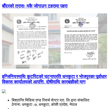
बाँदरको त्रासः मकै जोगाउन टहरामा पहरा
इन्जिनियरमाथि कुटपिटको घटनाप्रति धनकुटा र भोजपुरका पूर्वाधार
विकास कार्यालयको आपत्ति, दोषीमाथि कारबाहीको माग
बिश्रान्ति मिडिया एण्ड रिसर्च सेन्टर प्रा. लि द्वारा संचालित
ठेगाना: धनकुटा -७, धनकुटा, कोशी प्रदेश, नेपाल