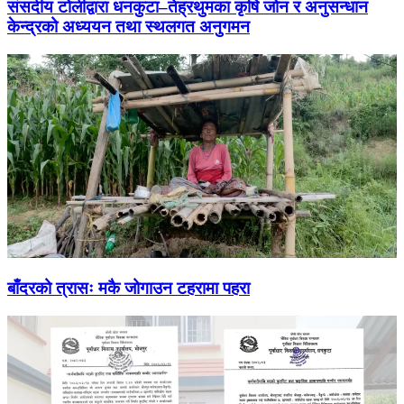
संसदीय टोलीद्वारा धनकुटा–तेह्रथुमका कृषि जोन र अनुसन्धान
केन्द्रको अध्ययन तथा स्थलगत अनुगमन
बाँदरको त्रासः मकै जोगाउन टहरामा पहरा