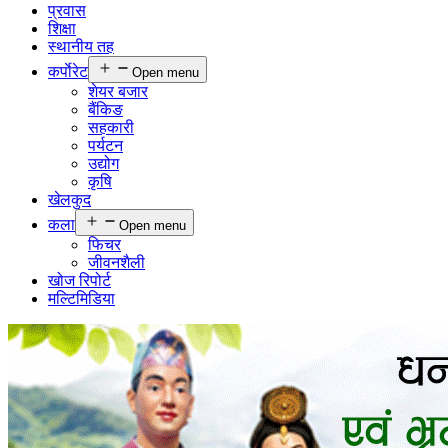
प्रवास
शिक्षा
स्थानीय तह
कर्पाेरेट
Open menu
शेयर बजार
बैंकिङ
सहकारी
पर्यटन
उद्योग
कृषि
खेलकुद
कला
Open menu
फिचर
जीवनशैली
खोज रिपोर्ट
मल्टिमिडिया