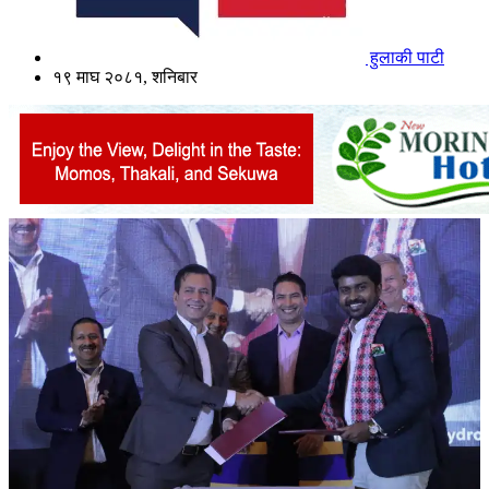
हुलाकी पाटी
१९ माघ २०८१, शनिबार