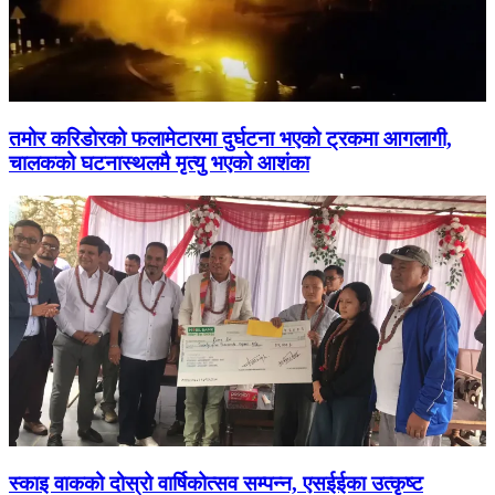
तमोर करिडोरको फलामेटारमा दुर्घटना भएको ट्रकमा आगलागी,
चालकको घटनास्थलमै मृत्यु भएको आशंका
स्काइ वाकको दोस्रो वार्षिकोत्सव सम्पन्न, एसईईका उत्कृष्ट