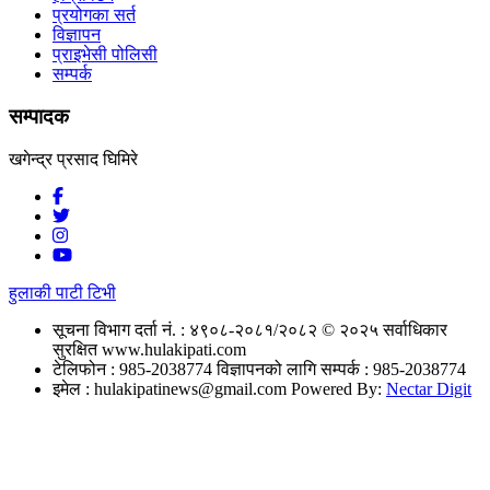
प्रयोगका सर्त
विज्ञापन
प्राइभेसी पोलिसी
सम्पर्क
सम्पादक
खगेन्द्र प्रसाद घिमिरे
हुलाकी पाटी टिभी
सूचना विभाग दर्ता नं. : ४९०८-२०८१/२०८२
© २०२५ सर्वाधिकार
सुरक्षित www.hulakipati.com
टेलिफोन : 985-2038774
विज्ञापनको लागि सम्पर्क : 985-2038774
इमेल :
hulakipatinews@gmail.com
Powered By:
Nectar Digit