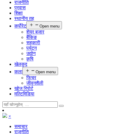
राजनीति
प्रवास
शिक्षा
स्थानीय तह
कर्पाेरेट
Open menu
शेयर बजार
बैंकिङ
सहकारी
पर्यटन
उद्योग
कृषि
खेलकुद
कला
Open menu
फिचर
जीवनशैली
खोज रिपोर्ट
मल्टिमिडिया
×
समाचार
राजनीति