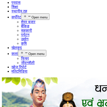
प्रवास
शिक्षा
स्थानीय तह
कर्पाेरेट
Open menu
शेयर बजार
बैंकिङ
सहकारी
पर्यटन
उद्योग
कृषि
खेलकुद
कला
Open menu
फिचर
जीवनशैली
खोज रिपोर्ट
मल्टिमिडिया