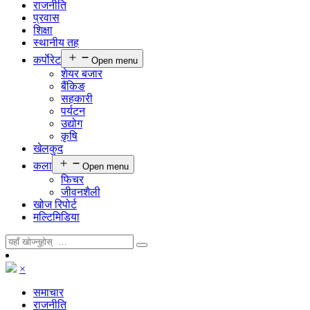
राजनीति
प्रवास
शिक्षा
स्थानीय तह
कर्पाेरेट
Open menu
शेयर बजार
बैंकिङ
सहकारी
पर्यटन
उद्योग
कृषि
खेलकुद
कला
Open menu
फिचर
जीवनशैली
खोज रिपोर्ट
मल्टिमिडिया
×
समाचार
राजनीति