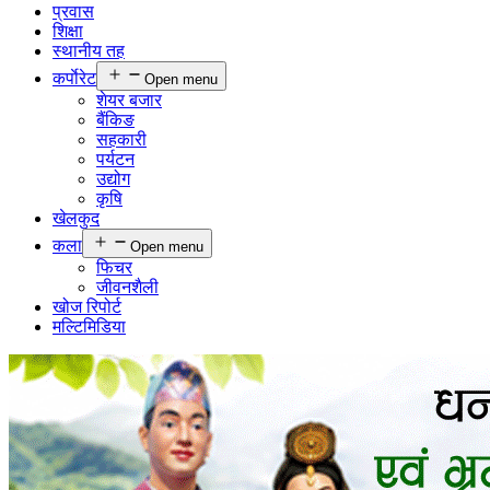
प्रवास
शिक्षा
स्थानीय तह
कर्पाेरेट
Open menu
शेयर बजार
बैंकिङ
सहकारी
पर्यटन
उद्योग
कृषि
खेलकुद
कला
Open menu
फिचर
जीवनशैली
खोज रिपोर्ट
मल्टिमिडिया