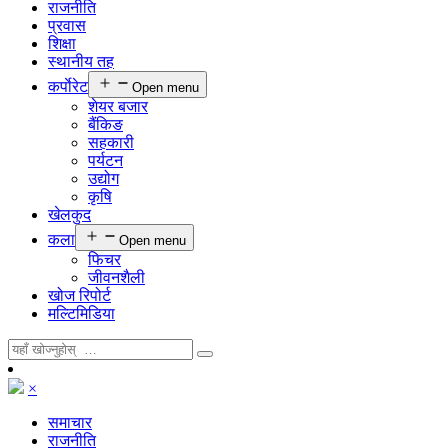
राजनीति
प्रवास
शिक्षा
स्थानीय तह
कर्पाेरेट
Open menu
शेयर बजार
बैंकिङ
सहकारी
पर्यटन
उद्योग
कृषि
खेलकुद
कला
Open menu
फिचर
जीवनशैली
खोज रिपोर्ट
मल्टिमिडिया
×
समाचार
राजनीति