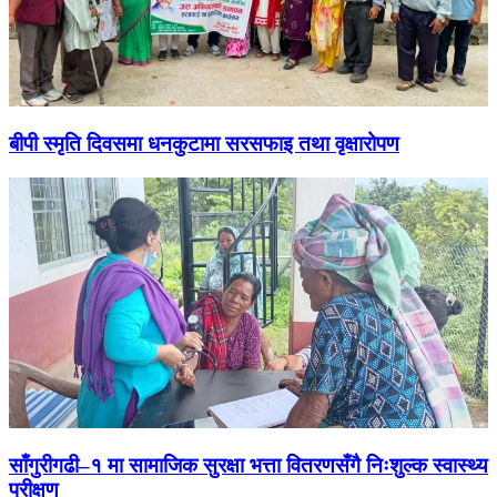
बीपी स्मृति दिवसमा धनकुटामा सरसफाइ तथा वृक्षारोपण
साँगुरीगढी–१ मा सामाजिक सुरक्षा भत्ता वितरणसँगै निःशुल्क स्वास्थ्य
परीक्षण