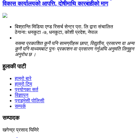
विकास कार्यालयको आपत्ति, दोषीमाथि कारबाहीको माग
बिश्रान्ति मिडिया एण्ड रिसर्च सेन्टर प्रा. लि द्वारा संचालित
ठेगाना: धनकुटा -७, धनकुटा, कोशी प्रदेश, नेपाल
यसमा प्रकाशित कुनै पनि सामग्रीहरू छापा, विद्युतीय, प्रसारण वा अन्य
कुनै पनि माध्यमबाट पुनः प्रकाशन वा प्रसारण गर्नुअघि अनुमति लिनुहुन
अनुरोध छ ।
हुलाकी पाटी
हाम्रो बारे
हाम्रो टिम
प्रयोगका सर्त
विज्ञापन
प्राइभेसी पोलिसी
सम्पर्क
सम्पादक
खगेन्द्र प्रसाद घिमिरे