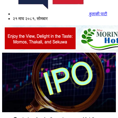
हुलाकी पाटी
२१ माघ २०८१, सोमबार