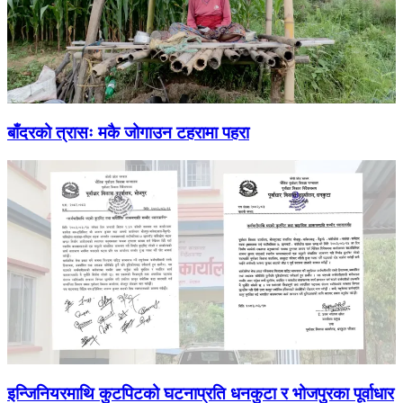
बाँदरको त्रासः मकै जोगाउन टहरामा पहरा
इन्जिनियरमाथि कुटपिटको घटनाप्रति धनकुटा र भोजपुरका पूर्वाधार