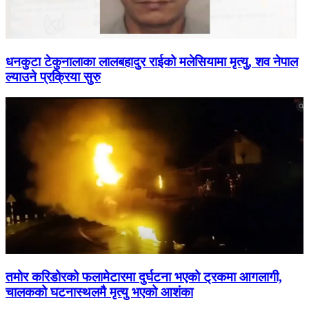
धनकुटा टेकुनालाका लालबहादुर राईको मलेसियामा मृत्यु, शव नेपाल
ल्याउने प्रक्रिया सुरु
तमोर करिडोरको फलामेटारमा दुर्घटना भएको ट्रकमा आगलागी,
चालकको घटनास्थलमै मृत्यु भएको आशंका