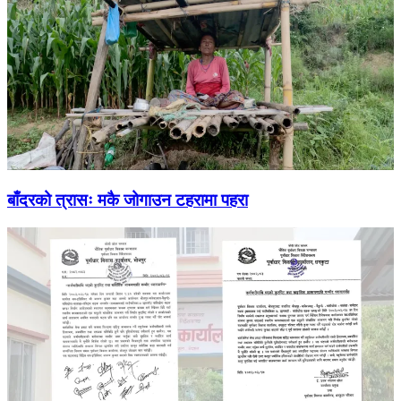
बाँदरको त्रासः मकै जोगाउन टहरामा पहरा