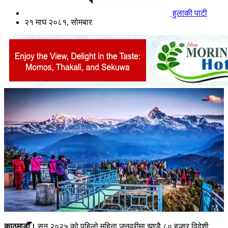
हुलाकी पाटी
२१ माघ २०८१, सोमबार
काठमाडौँ।
सन् २०२५ को पहिलो महिना जनवरीमा झण्डै ८० हजार विदेशी