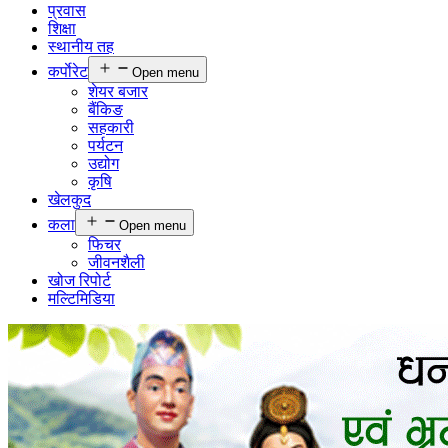
प्रवास
शिक्षा
स्थानीय तह
कर्पाेरेट
Open menu
शेयर बजार
बैंकिङ
सहकारी
पर्यटन
उद्योग
कृषि
खेलकुद
कला
Open menu
फिचर
जीवनशैली
खोज रिपोर्ट
मल्टिमिडिया