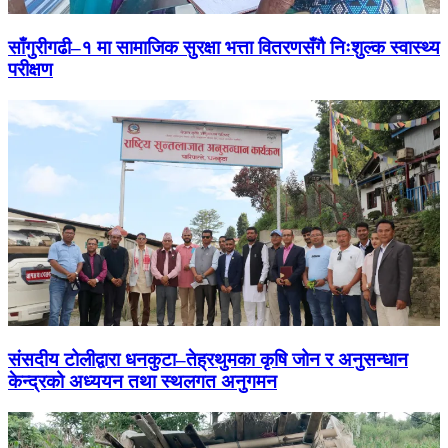
साँगुरीगढी–१ मा सामाजिक सुरक्षा भत्ता वितरणसँगै निःशुल्क स्वास्थ्य
परीक्षण
संसदीय टोलीद्वारा धनकुटा–तेह्रथुमका कृषि जोन र अनुसन्धान
केन्द्रको अध्ययन तथा स्थलगत अनुगमन