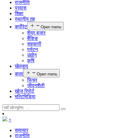
राजनीति
प्रवास
शिक्षा
स्थानीय तह
कर्पाेरेट
Open menu
शेयर बजार
बैंकिङ
सहकारी
पर्यटन
उद्योग
कृषि
खेलकुद
कला
Open menu
फिचर
जीवनशैली
खोज रिपोर्ट
मल्टिमिडिया
×
समाचार
राजनीति