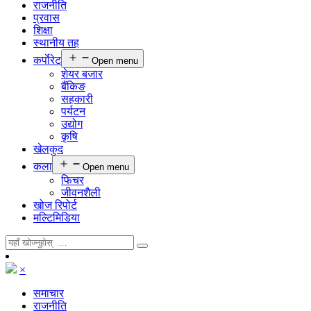
राजनीति
प्रवास
शिक्षा
स्थानीय तह
कर्पाेरेट
Open menu
शेयर बजार
बैंकिङ
सहकारी
पर्यटन
उद्योग
कृषि
खेलकुद
कला
Open menu
फिचर
जीवनशैली
खोज रिपोर्ट
मल्टिमिडिया
×
समाचार
राजनीति