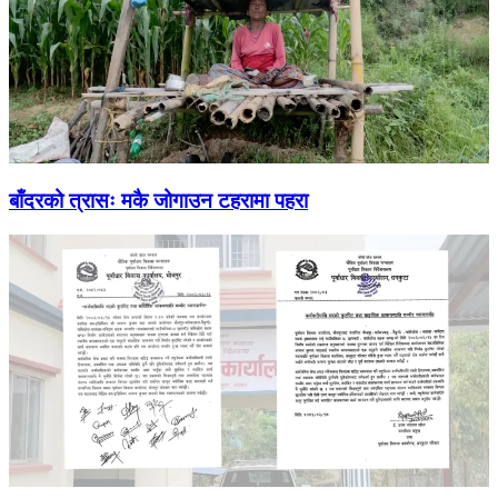
बाँदरको त्रासः मकै जोगाउन टहरामा पहरा