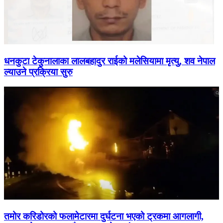
धनकुटा टेकुनालाका लालबहादुर राईको मलेसियामा मृत्यु, शव नेपाल
ल्याउने प्रक्रिया सुरु
तमोर करिडोरको फलामेटारमा दुर्घटना भएको ट्रकमा आगलागी,