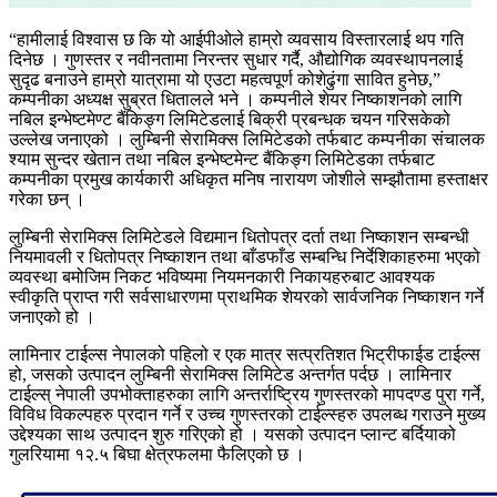
“हामीलाई विश्वास छ कि यो आईपीओले हाम्रो व्यवसाय विस्तारलाई थप गति
दिनेछ । गुणस्तर र नवीनतामा निरन्तर सुधार गर्दै, औद्योगिक व्यवस्थापनलाई
सुदृढ बनाउने हाम्रो यात्रामा यो एउटा महत्वपूर्ण कोशेढुंगा सावित हुनेछ,”
कम्पनीका अध्यक्ष सुब्रत धितालले भने । कम्पनीले शेयर निष्काशनको लागि
नबिल इन्भेष्टमेण्ट बैंकिङ्ग लिमिटेडलाई बिक्री प्रबन्धक चयन गरिसकेको
उल्लेख जनाएको । लुम्बिनी सेरामिक्स लिमिटेडको तर्फबाट कम्पनीका संचालक
श्याम सुन्दर खेतान तथा नबिल इन्भेष्टमेन्ट बैंकिङ्ग लिमिटेडका तर्फबाट
कम्पनीका प्रमुख कार्यकारी अधिकृत मनिष नारायण जोशीले सम्झौतामा हस्ताक्षर
गरेका छन् ।
लुम्बिनी सेरामिक्स लिमिटेडले विद्यमान धितोपत्र दर्ता तथा निष्काशन सम्बन्धी
नियमावली र धितोपत्र निष्काशन तथा बाँडफाँड सम्बन्धि निर्देशिकाहरुमा भएको
व्यवस्था बमोजिम निकट भविष्यमा नियमनकारी निकायहरुबाट आवश्यक
स्वीकृति प्राप्त गरी सर्वसाधारणमा प्राथमिक शेयरको सार्वजनिक निष्काशन गर्ने
जनाएको हो ।
लामिनार टाईल्स नेपालको पहिलो र एक मात्र सत्प्रतिशत भिट्रीफाईड टाईल्स
हो, जसको उत्पादन लुम्बिनी सेरामिक्स लिमिटेड अन्तर्गत पर्दछ । लामिनार
टाईल्स् नेपाली उपभोक्ताहरुका लागि अन्तर्राष्ट्रिय गुणस्तरको मापदण्ड पुरा गर्ने,
विविध विकल्पहरु प्रदान गर्ने र उच्च गुणस्तरको टाईल्स्हरु उपलब्ध गराउने मुख्य
उद्देश्यका साथ उत्पादन शुरु गरिएको हो । यसको उत्पादन प्लान्ट बर्दियाको
गुलरियामा १२.५ बिघा क्षेत्रफलमा फैलिएको छ ।