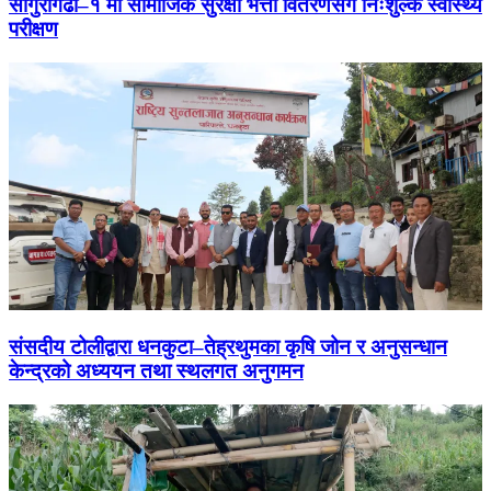
साँगुरीगढी–१ मा सामाजिक सुरक्षा भत्ता वितरणसँगै निःशुल्क स्वास्थ्य
परीक्षण
संसदीय टोलीद्वारा धनकुटा–तेह्रथुमका कृषि जोन र अनुसन्धान
केन्द्रको अध्ययन तथा स्थलगत अनुगमन