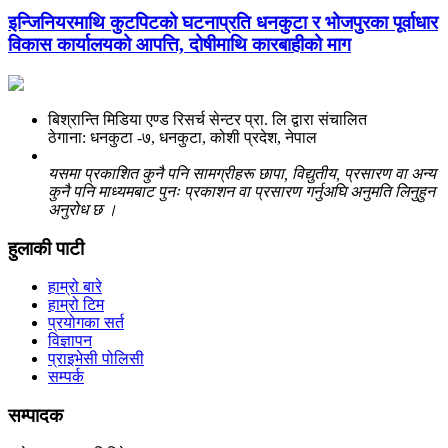
इन्जिनियरमाथि कुटपिटको घटनाप्रति धनकुटा र भोजपुरका पूर्वाधार
विकास कार्यालयको आपत्ति, दोषीमाथि कारबाहीको माग
बिश्रान्ति मिडिया एण्ड रिसर्च सेन्टर प्रा. लि द्वारा संचालित
ठेगाना: धनकुटा -७, धनकुटा, कोशी प्रदेश, नेपाल
यसमा प्रकाशित कुनै पनि सामग्रीहरू छापा, विद्युतीय, प्रसारण वा अन्य
कुनै पनि माध्यमबाट पुनः प्रकाशन वा प्रसारण गर्नुअघि अनुमति लिनुहुन
अनुरोध छ ।
हुलाकी पाटी
हाम्रो बारे
हाम्रो टिम
प्रयोगका सर्त
विज्ञापन
प्राइभेसी पोलिसी
सम्पर्क
सम्पादक