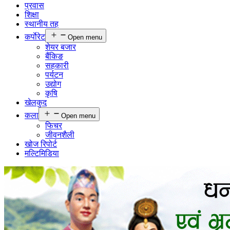
प्रवास
शिक्षा
स्थानीय तह
कर्पाेरेट
Open menu
शेयर बजार
बैंकिङ
सहकारी
पर्यटन
उद्योग
कृषि
खेलकुद
कला
Open menu
फिचर
जीवनशैली
खोज रिपोर्ट
मल्टिमिडिया