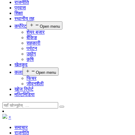
राजनीति
प्रवास
शिक्षा
स्थानीय तह
कर्पाेरेट
Open menu
शेयर बजार
बैंकिङ
सहकारी
पर्यटन
उद्योग
कृषि
खेलकुद
कला
Open menu
फिचर
जीवनशैली
खोज रिपोर्ट
मल्टिमिडिया
×
समाचार
राजनीति