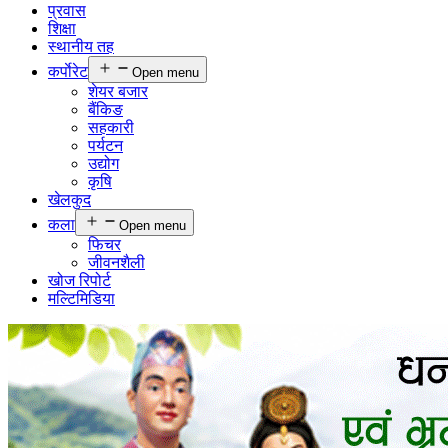
प्रवास
शिक्षा
स्थानीय तह
कर्पाेरेट
Open menu
शेयर बजार
बैंकिङ
सहकारी
पर्यटन
उद्योग
कृषि
खेलकुद
कला
Open menu
फिचर
जीवनशैली
खोज रिपोर्ट
मल्टिमिडिया