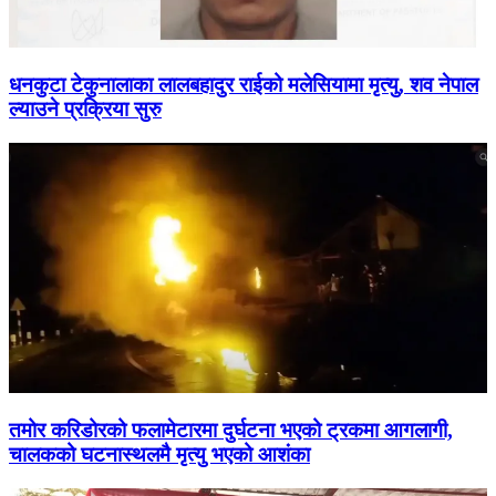
धनकुटा टेकुनालाका लालबहादुर राईको मलेसियामा मृत्यु, शव नेपाल
ल्याउने प्रक्रिया सुरु
तमोर करिडोरको फलामेटारमा दुर्घटना भएको ट्रकमा आगलागी,
चालकको घटनास्थलमै मृत्यु भएको आशंका