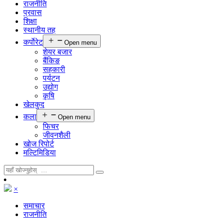
राजनीति
प्रवास
शिक्षा
स्थानीय तह
कर्पाेरेट
Open menu
शेयर बजार
बैंकिङ
सहकारी
पर्यटन
उद्योग
कृषि
खेलकुद
कला
Open menu
फिचर
जीवनशैली
खोज रिपोर्ट
मल्टिमिडिया
×
समाचार
राजनीति