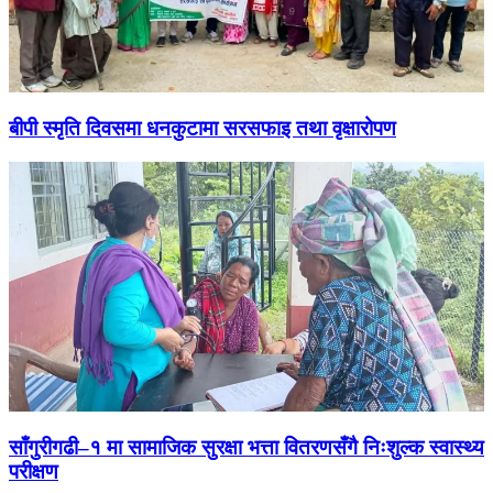
बीपी स्मृति दिवसमा धनकुटामा सरसफाइ तथा वृक्षारोपण
साँगुरीगढी–१ मा सामाजिक सुरक्षा भत्ता वितरणसँगै निःशुल्क स्वास्थ्य
परीक्षण