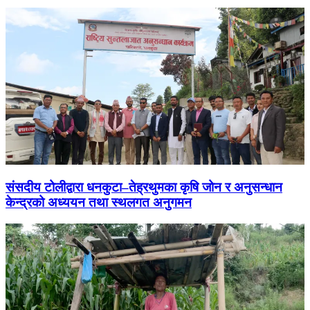
संसदीय टोलीद्वारा धनकुटा–तेह्रथुमका कृषि जोन र अनुसन्धान
केन्द्रको अध्ययन तथा स्थलगत अनुगमन