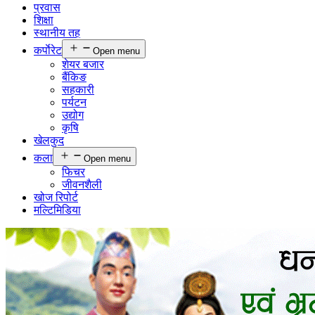
प्रवास
शिक्षा
स्थानीय तह
कर्पाेरेट
Open menu
शेयर बजार
बैंकिङ
सहकारी
पर्यटन
उद्योग
कृषि
खेलकुद
कला
Open menu
फिचर
जीवनशैली
खोज रिपोर्ट
मल्टिमिडिया