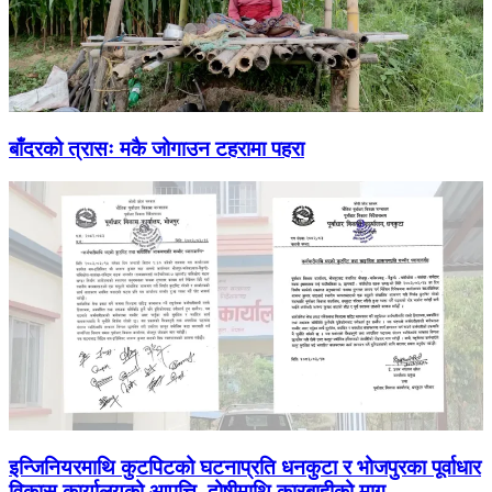
बाँदरको त्रासः मकै जोगाउन टहरामा पहरा
इन्जिनियरमाथि कुटपिटको घटनाप्रति धनकुटा र भोजपुरका पूर्वाधार
विकास कार्यालयको आपत्ति, दोषीमाथि कारबाहीको माग