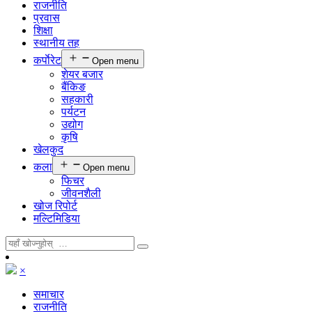
राजनीति
प्रवास
शिक्षा
स्थानीय तह
कर्पाेरेट
Open menu
शेयर बजार
बैंकिङ
सहकारी
पर्यटन
उद्योग
कृषि
खेलकुद
कला
Open menu
फिचर
जीवनशैली
खोज रिपोर्ट
मल्टिमिडिया
×
समाचार
राजनीति