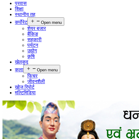
प्रवास
शिक्षा
स्थानीय तह
कर्पाेरेट
Open menu
शेयर बजार
बैंकिङ
सहकारी
पर्यटन
उद्योग
कृषि
खेलकुद
कला
Open menu
फिचर
जीवनशैली
खोज रिपोर्ट
मल्टिमिडिया