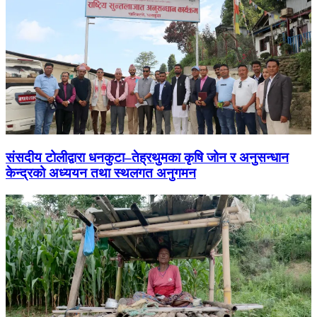
संसदीय टोलीद्वारा धनकुटा–तेह्रथुमका कृषि जोन र अनुसन्धान
केन्द्रको अध्ययन तथा स्थलगत अनुगमन