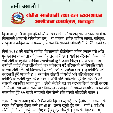
हिजो बालुवा नै बालुवा देखिने यो बगरमा अचेल मौसमअनुसार तरकारीखेती गरी
किसानले आम्दानी गरिरहेका छन् । यो बगरमा अचेल कहिले लौका, काँक्रा,
तरबुजा त कहिले प्याज फल्छन्, जसले किसानको जीवनशैली फेरिँदै गएको छ ।
विसं २०६४ को बाढीले यहाँका किसानको खेतीयोग्य जमिन कटान गरी क्षति
पुर्‍याएकामा त्यसयता त्यो क्रम निरन्तर जारी छ । यहाँका धेरैजसो किसानको
सबै खेती बगाएपछि आर्थिक उपार्जनको कुनै उपाय थिएन। पछिल्ला समय
कर्णाली नदीले कैलालीतर्फको धार परिवर्तन गर्दै बर्दियातर्फ मोडिएपछि त्यही
बगरमा खेती गरेर ती किसानले आफ्नो गर्जो टारिरहेका छन् । ३ वर्षदेखि यहाँ
बगरखेती हुँदै आएको छ । स्थानीय सोहदी चौधरीले भने पहिलोपटक यस
वर्षदेखि बगरखेती सुरु गरेका छन् । छोरी सेती चौधरीले प्रेरित गरेपछि उनी
यसतर्फ आकर्षित भएका हुन् । छोरी सेतीले गत वर्ष घरअगाडिको खाली बगरमा
नौ किलोग्राम प्याज रोपेर चार क्विन्टल उत्पादन गर्न सफल भएपछि आमाले पनि
उत्साहित हुँदै १५ केजी प्याजको बीउ रोप्ने आँट गरेको सोहदीले बताए ।
‘छोरीले राम्रो कमाई गरेपछि मैले पनि हिम्मत जुटाएँ । पहिलोपटक बगरमा खेती
गर्दैछु, हेरौँ राम्रै होला भन्ने अपेक्षा छ’, उनले खुसी हुँदै भने । यहाँ ३ वर्षअघि
खेती गर्ने किसानमध्ये एक थिए शाहीबहादुर चौधरी । बगरखेतीबाट मनग्य