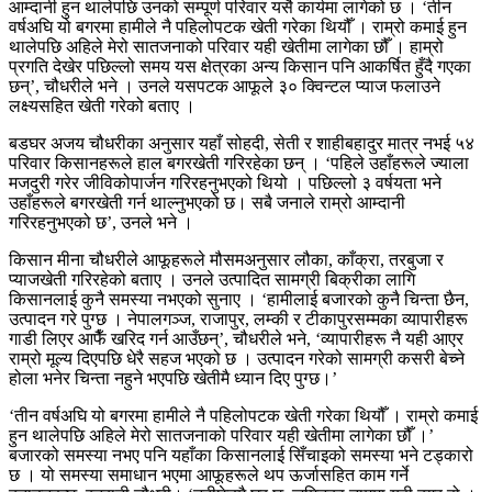
आम्दानी हुन थालेपछि उनको सम्पूर्ण परिवार यसै कार्यमा लागेको छ । ‘तीन
वर्षअघि यो बगरमा हामीले नै पहिलोपटक खेती गरेका थियौँ । राम्रो कमाई हुन
थालेपछि अहिले मेरो सातजनाको परिवार यही खेतीमा लागेका छौँ । हाम्रो
प्रगति देखेर पछिल्लो समय यस क्षेत्रका अन्य किसान पनि आकर्षित हुँदै गएका
छन्’, चौधरीले भने । उनले यसपटक आफूले ३० क्विन्टल प्याज फलाउने
लक्ष्यसहित खेती गरेको बताए ।
बडघर अजय चौधरीका अनुसार यहाँ सोहदी, सेती र शाहीबहादुर मात्र नभई ५४
परिवार किसानहरूले हाल बगरखेती गरिरहेका छन् । ‘पहिले उहाँहरूले ज्याला
मजदुरी गरेर जीविकोपार्जन गरिरहनुभएको थियो । पछिल्लो ३ वर्षयता भने
उहाँहरूले बगरखेती गर्न थाल्नुभएको छ। सबै जनाले राम्रो आम्दानी
गरिरहनुभएको छ’, उनले भने ।
किसान मीना चौधरीले आफूहरूले मौसमअनुसार लौका, काँक्रा, तरबुजा र
प्याजखेती गरिरहेको बताए । उनले उत्पादित सामग्री बिक्रीका लागि
किसानलाई कुनै समस्या नभएको सुनाए । ‘हामीलाई बजारको कुनै चिन्ता छैन,
उत्पादन गरे पुग्छ । नेपालगञ्ज, राजापुर, लम्की र टीकापुरसम्मका व्यापारीहरू
गाडी लिएर आफैँ खरिद गर्न आउँछन्’, चौधरीले भने, ‘व्‍यापारीहरू नै यही आएर
राम्रो मूल्य दिएपछि धेरै सहज भएको छ । उत्पादन गरेको सामग्री कसरी बेच्ने
होला भनेर चिन्ता नहुने भएपछि खेतीमै ध्यान दिए पुग्छ।’
‘तीन वर्षअघि यो बगरमा हामीले नै पहिलोपटक खेती गरेका थियौँ । राम्रो कमाई
हुन थालेपछि अहिले मेरो सातजनाको परिवार यही खेतीमा लागेका छौँ ।’
बजारको समस्या नभए पनि यहाँका किसानलाई सिँचाइको समस्या भने टड्कारो
छ । यो समस्या समाधान भएमा आफूहरूले थप ऊर्जासहित काम गर्ने