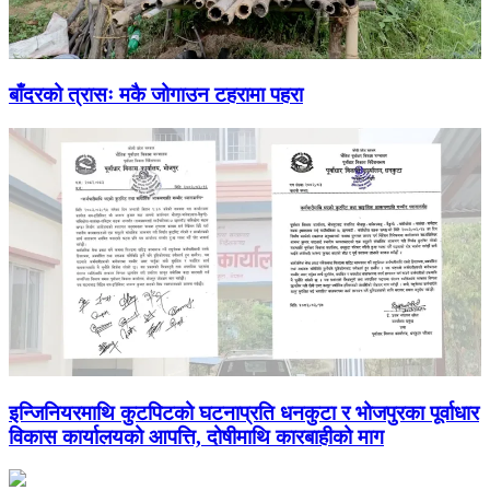
बाँदरको त्रासः मकै जोगाउन टहरामा पहरा
इन्जिनियरमाथि कुटपिटको घटनाप्रति धनकुटा र भोजपुरका पूर्वाधार
विकास कार्यालयको आपत्ति, दोषीमाथि कारबाहीको माग