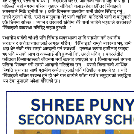
बताउनुहुन्छ, रतरानी चौधरी। ‘नदीछेउमै घर छ, जमिनका नाममा यही बगर हो ।
पछिल्लो यही बगरमा पसिना चुहाएर जीविको चलाइरहेका छौँ तर सिँचाइको
समस्याले निकै चुनौती छ । कति दिनसम्म बाल्टीमा पानी बोकेर सिँचाइ गर्नु’,
उनले दुखेसो पोखे, ‘उसै त बालुवामा धेरै पानी चाहिने, बाल्टिको पानी त बालुवाले
एकै छिनमा सोस्छ । प्याज र तरकारी खेतीमा धेरै पानी चाहिने भएकाले सरकारले
सिँचाइको व्यवस्था गरिदिए सहज हुन्थ्यो।’
स्थानीय पार्वती चौधरी पनि सिँचाइ व्यवस्थाका लागि सहयोग गर्न स्थानीय
सरकार र सरोकारवालालाई आग्रह गर्छिन्। ‘सिँचाइको राम्रो व्यवस्था भए, हामी
अझ धेरै खेती गरेर राम्रो आम्दानी गर्न सक्थ्यौँ। प्रत्यक्ष रूपमा हामीलाई फाइदा
भए पनि यसको लाभ त अरूलाई पनि हुन्थ्यो नि’, उनले भनिन् । बगरखेतीले
फाँटाका किसानहरूको जीवनमा नयाँ उत्साह ल्याएको छ । किसानहरूले बगरमा
पसिना सिञ्चन गरी राम्रो आम्दानी गरिरहेका छन् । यसले किसानको आर्थिक
स्थिति सुधारका साथै ग्रामीण अर्थतन्त्रलाई पनि गतिशील बनाएको छ । यदि
सिँचाइको उचित प्रबन्ध हुने हो भने यस कार्यले फाँटा गाउँ र समुदायको समृद्धिमा
थप टेवा पुर्‍याउने अपेक्षा गरिएको छ।