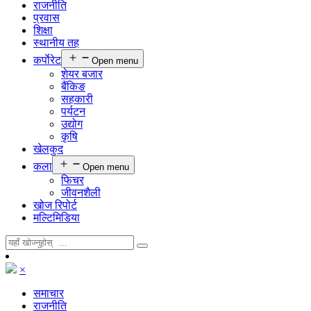
राजनीति
प्रवास
शिक्षा
स्थानीय तह
कर्पाेरेट
Open menu
शेयर बजार
बैंकिङ
सहकारी
पर्यटन
उद्योग
कृषि
खेलकुद
कला
Open menu
फिचर
जीवनशैली
खोज रिपोर्ट
मल्टिमिडिया
×
समाचार
राजनीति