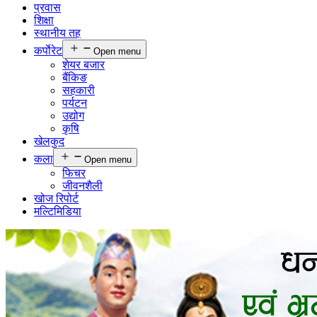
प्रवास
शिक्षा
स्थानीय तह
कर्पाेरेट
Open menu
शेयर बजार
बैंकिङ
सहकारी
पर्यटन
उद्योग
कृषि
खेलकुद
कला
Open menu
फिचर
जीवनशैली
खोज रिपोर्ट
मल्टिमिडिया