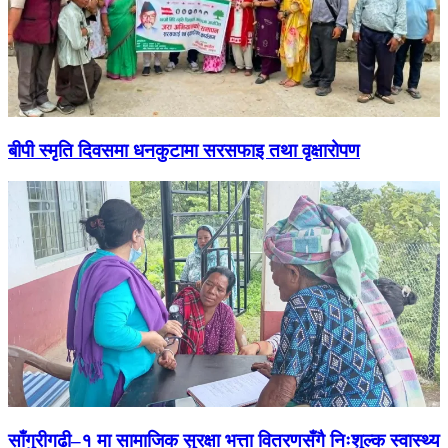
बीपी स्मृति दिवसमा धनकुटामा सरसफाइ तथा वृक्षारोपण
साँगुरीगढी–१ मा सामाजिक सुरक्षा भत्ता वितरणसँगै निःशुल्क स्वास्थ्य