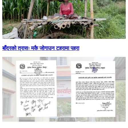
बाँदरको त्रासः मकै जोगाउन टहरामा पहरा