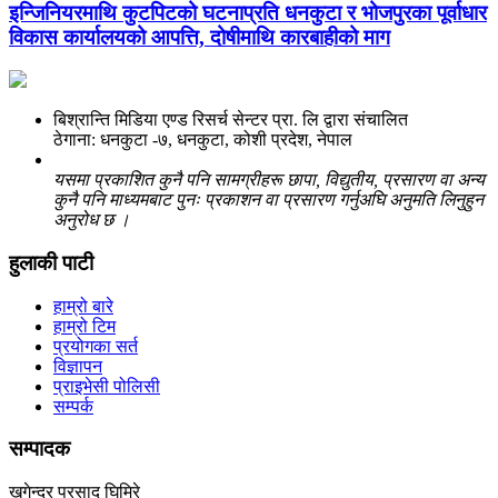
इन्जिनियरमाथि कुटपिटको घटनाप्रति धनकुटा र भोजपुरका पूर्वाधार
विकास कार्यालयको आपत्ति, दोषीमाथि कारबाहीको माग
बिश्रान्ति मिडिया एण्ड रिसर्च सेन्टर प्रा. लि द्वारा संचालित
ठेगाना: धनकुटा -७, धनकुटा, कोशी प्रदेश, नेपाल
यसमा प्रकाशित कुनै पनि सामग्रीहरू छापा, विद्युतीय, प्रसारण वा अन्य
कुनै पनि माध्यमबाट पुनः प्रकाशन वा प्रसारण गर्नुअघि अनुमति लिनुहुन
अनुरोध छ ।
हुलाकी पाटी
हाम्रो बारे
हाम्रो टिम
प्रयोगका सर्त
विज्ञापन
प्राइभेसी पोलिसी
सम्पर्क
सम्पादक
खगेन्द्र प्रसाद घिमिरे