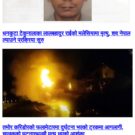
धनकुटा टेकुनालाका लालबहादुर राईको मलेसियामा मृत्यु, शव नेपाल
ल्याउने प्रक्रिया सुरु
तमोर करिडोरको फलामेटारमा दुर्घटना भएको ट्रकमा आगलागी,
चालकको घटनास्थलमै मृत्यु भएको आशंका