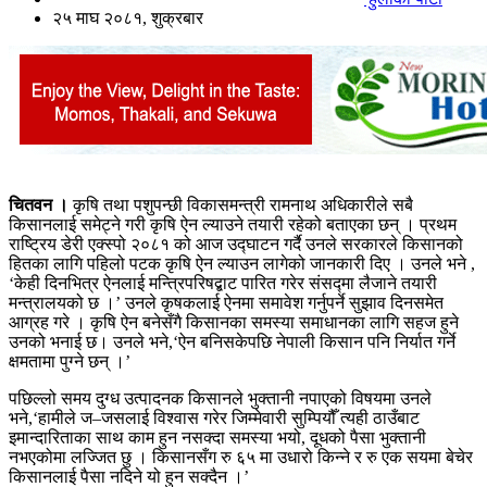
२५ माघ २०८१, शुक्रबार
चितवन ।
कृषि तथा पशुपन्छी विकासमन्त्री रामनाथ अधिकारीले सबै
किसानलाई समेट्ने गरी कृषि ऐन ल्याउने तयारी रहेको बताएका छन् । प्रथम
राष्ट्रिय डेरी एक्स्पो २०८१ को आज उद्घाटन गर्दै उनले सरकारले किसानको
हितका लागि पहिलो पटक कृषि ऐन ल्याउन लागेको जानकारी दिए । उनले भने ,
‘केही दिनभित्र ऐनलाई मन्त्रिपरिषद्बाट पारित गरेर संसद्मा लैजाने तयारी
मन्त्रालयको छ ।’ उनले कृषकलाई ऐनमा समावेश गर्नुपर्ने सुझाव दिनसमेत
आग्रह गरे । कृषि ऐन बनेसँगै किसानका समस्या समाधानका लागि सहज हुने
उनको भनाई छ। उनले भने,‘ऐन बनिसकेपछि नेपाली किसान पनि निर्यात गर्ने
क्षमतामा पुग्ने छन् ।’
पछिल्लो समय दुग्ध उत्पादनक किसानले भुक्तानी नपाएको विषयमा उनले
भने,‘हामीले ज–जसलाई विश्वास गरेर जिम्मेवारी सुम्पियौँ त्यही ठाउँबाट
इमान्दारिताका साथ काम हुन नसक्दा समस्या भयो, दूधको पैसा भुक्तानी
नभएकोमा लज्जित छु । किसानसँग रु ६५ मा उधारो किन्ने र रु एक सयमा बेचेर
किसानलाई पैसा नदिने यो हुन सक्दैन ।’