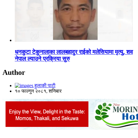
धनकुटा टेकुनालाका लालबहादुर राईको मलेसियामा मृत्यु, शव
नेपाल ल्याउने प्रक्रिया सुरु
Author
हुलाकी पाटी
१० फाल्गुन २०८१, शनिबार