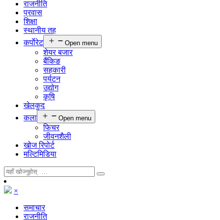
राजनीति
प्रवास
शिक्षा
स्थानीय तह
कर्पाेरेट
Open menu
शेयर बजार
बैंकिङ
सहकारी
पर्यटन
उद्योग
कृषि
खेलकुद
कला
Open menu
फिचर
जीवनशैली
खोज रिपोर्ट
मल्टिमिडिया
×
समाचार
राजनीति