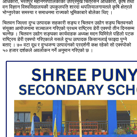
अधिकारी, भरतपुर महानगरपालिकाका उपप्रमुख चित्रसेन अधिकारी, कृषि तथा
वन विज्ञान विश्वविद्यालयकी उपकुलपति शारदा थपलियालगायतले कृषि क्षेत्रले
भोग्नुपरेका समस्या र समाधनमा राज्यको भूमिकाबारे बोलेका थिए ।
चितवन जिल्ला दुग्ध उत्पादक सहकारी सङ्घ र चितवन उद्योग सङ्घ चितवनको
संयुक्त आयोजनामा सञ्चालन गरिएको प्रथम राष्ट्रिय डेरी एक्स्पो तीन दिनसम्म
चल्नेछ । चितवन उद्योग सङ्घका कार्यवाहक अध्यक्ष मदन घिमिरेले पहिलो पटक
राष्ट्रिय डेरी एक्स्पो गरिएकाले यसले दुग्ध उत्पादक किसानलाई फाइदा पुग्ने
बताए । ७० वटा दूध र दुग्धजन्य उत्पादनको प्रदर्शनी कक्ष रहेको सो एक्स्पोको
५० हजार दर्शकले अवलोकन गर्ने अनुमान गरिएको छ ।