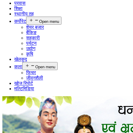
प्रवास
शिक्षा
स्थानीय तह
कर्पाेरेट
Open menu
शेयर बजार
बैंकिङ
सहकारी
पर्यटन
उद्योग
कृषि
खेलकुद
कला
Open menu
फिचर
जीवनशैली
खोज रिपोर्ट
मल्टिमिडिया