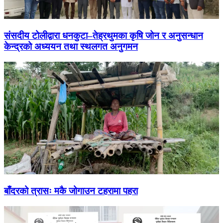
संसदीय टोलीद्वारा धनकुटा–तेह्रथुमका कृषि जोन र अनुसन्धान
केन्द्रको अध्ययन तथा स्थलगत अनुगमन
बाँदरको त्रासः मकै जोगाउन टहरामा पहरा