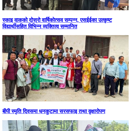
स्काइ वाकको दोस्रो वार्षिकोत्सव सम्पन्न, एसईईका उत्कृष्ट
विद्यार्थीसहित विभिन्न व्यक्तित्व सम्मानित
बीपी स्मृति दिवसमा धनकुटामा सरसफाइ तथा वृक्षारोपण