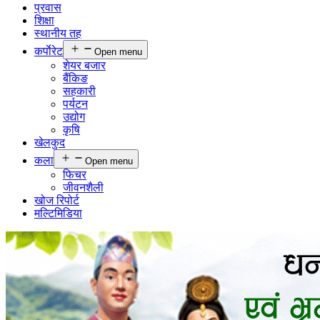
प्रवास
शिक्षा
स्थानीय तह
कर्पाेरेट
Open menu
शेयर बजार
बैंकिङ
सहकारी
पर्यटन
उद्योग
कृषि
खेलकुद
कला
Open menu
फिचर
जीवनशैली
खोज रिपोर्ट
मल्टिमिडिया