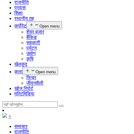
राजनीति
प्रवास
शिक्षा
स्थानीय तह
कर्पाेरेट
Open menu
शेयर बजार
बैंकिङ
सहकारी
पर्यटन
उद्योग
कृषि
खेलकुद
कला
Open menu
फिचर
जीवनशैली
खोज रिपोर्ट
मल्टिमिडिया
×
समाचार
राजनीति