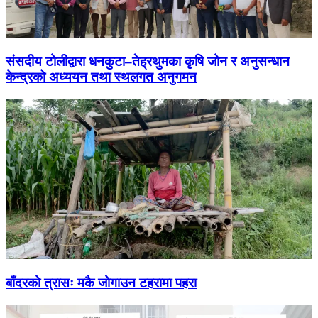
संसदीय टोलीद्वारा धनकुटा–तेह्रथुमका कृषि जोन र अनुसन्धान
केन्द्रको अध्ययन तथा स्थलगत अनुगमन
बाँदरको त्रासः मकै जोगाउन टहरामा पहरा