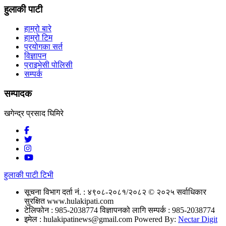
हुलाकी पाटी
हाम्रो बारे
हाम्रो टिम
प्रयोगका सर्त
विज्ञापन
प्राइभेसी पोलिसी
सम्पर्क
सम्पादक
खगेन्द्र प्रसाद घिमिरे
हुलाकी पाटी टिभी
सूचना विभाग दर्ता नं. : ४९०८-२०८१/२०८२
© २०२५ सर्वाधिकार
सुरक्षित www.hulakipati.com
टेलिफोन : 985-2038774
विज्ञापनको लागि सम्पर्क : 985-2038774
इमेल :
hulakipatinews@gmail.com
Powered By:
Nectar Digit