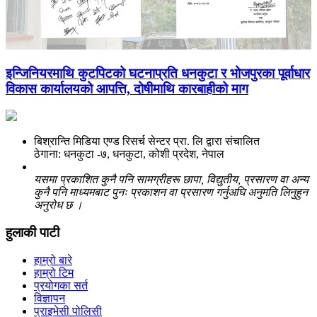
इन्जिनियरमाथि कुटपिटको घटनाप्रति धनकुटा र भोजपुरका पूर्वाधार
विकास कार्यालयको आपत्ति, दोषीमाथि कारबाहीको माग
बिश्रान्ति मिडिया एण्ड रिसर्च सेन्टर प्रा. लि द्वारा संचालित
ठेगाना: धनकुटा -७, धनकुटा, कोशी प्रदेश, नेपाल
यसमा प्रकाशित कुनै पनि सामग्रीहरू छापा, विद्युतीय, प्रसारण वा अन्य
कुनै पनि माध्यमबाट पुनः प्रकाशन वा प्रसारण गर्नुअघि अनुमति लिनुहुन
अनुरोध छ ।
हुलाकी पाटी
हाम्रो बारे
हाम्रो टिम
प्रयोगका सर्त
विज्ञापन
प्राइभेसी पोलिसी