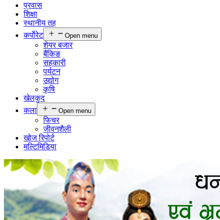
प्रवास
शिक्षा
स्थानीय तह
कर्पाेरेट
Open menu
शेयर बजार
बैंकिङ
सहकारी
पर्यटन
उद्योग
कृषि
खेलकुद
कला
Open menu
फिचर
जीवनशैली
खोज रिपोर्ट
मल्टिमिडिया