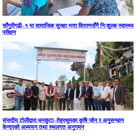
साँगुरीगढी–१ मा सामाजिक सुरक्षा भत्ता वितरणसँगै निःशुल्क स्वास्थ्य
परीक्षण
संसदीय टोलीद्वारा धनकुटा–तेह्रथुमका कृषि जोन र अनुसन्धान
केन्द्रको अध्ययन तथा स्थलगत अनुगमन