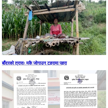
बाँदरको त्रासः मकै जोगाउन टहरामा पहरा