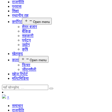
राजनीति
प्रवास
शिक्षा
स्थानीय तह
कर्पाेरेट
Open menu
शेयर बजार
बैंकिङ
सहकारी
पर्यटन
उद्योग
कृषि
खेलकुद
कला
Open menu
फिचर
जीवनशैली
खोज रिपोर्ट
मल्टिमिडिया
×
समाचार
राजनीति