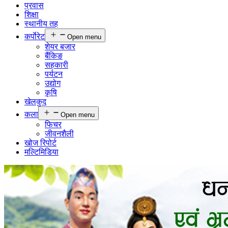
प्रवास
शिक्षा
स्थानीय तह
कर्पाेरेट
Open menu
शेयर बजार
बैंकिङ
सहकारी
पर्यटन
उद्योग
कृषि
खेलकुद
कला
Open menu
फिचर
जीवनशैली
खोज रिपोर्ट
मल्टिमिडिया