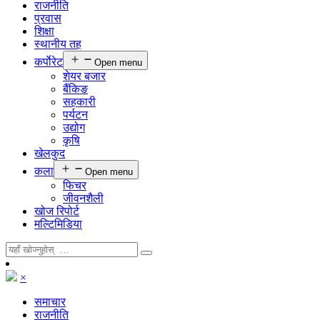
राजनीति
प्रवास
शिक्षा
स्थानीय तह
कर्पाेरेट
Open menu
शेयर बजार
बैंकिङ
सहकारी
पर्यटन
उद्योग
कृषि
खेलकुद
कला
Open menu
फिचर
जीवनशैली
खोज रिपोर्ट
मल्टिमिडिया
×
समाचार
राजनीति