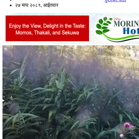
२७ माघ २०८१, आईतवार