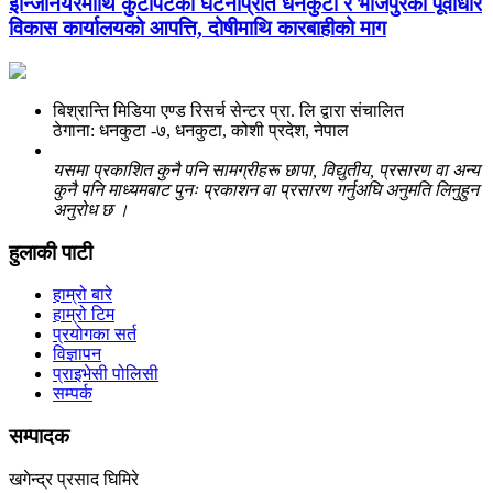
इन्जिनियरमाथि कुटपिटको घटनाप्रति धनकुटा र भोजपुरका पूर्वाधार
विकास कार्यालयको आपत्ति, दोषीमाथि कारबाहीको माग
बिश्रान्ति मिडिया एण्ड रिसर्च सेन्टर प्रा. लि द्वारा संचालित
ठेगाना: धनकुटा -७, धनकुटा, कोशी प्रदेश, नेपाल
यसमा प्रकाशित कुनै पनि सामग्रीहरू छापा, विद्युतीय, प्रसारण वा अन्य
कुनै पनि माध्यमबाट पुनः प्रकाशन वा प्रसारण गर्नुअघि अनुमति लिनुहुन
अनुरोध छ ।
हुलाकी पाटी
हाम्रो बारे
हाम्रो टिम
प्रयोगका सर्त
विज्ञापन
प्राइभेसी पोलिसी
सम्पर्क
सम्पादक
खगेन्द्र प्रसाद घिमिरे