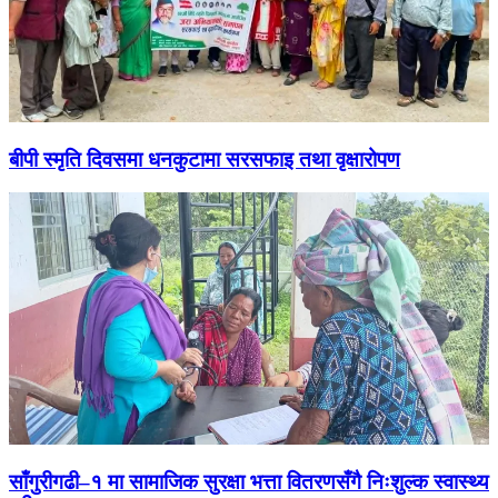
बीपी स्मृति दिवसमा धनकुटामा सरसफाइ तथा वृक्षारोपण
साँगुरीगढी–१ मा सामाजिक सुरक्षा भत्ता वितरणसँगै निःशुल्क स्वास्थ्य