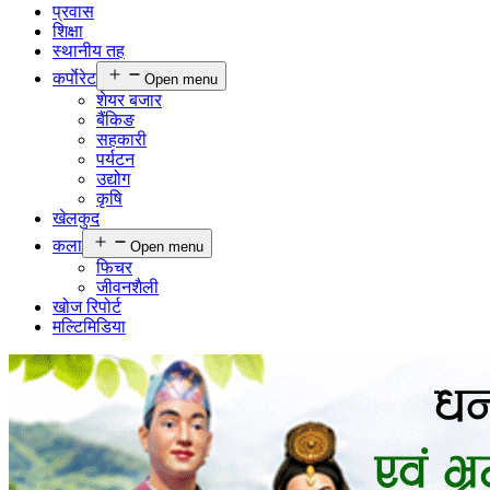
प्रवास
शिक्षा
स्थानीय तह
कर्पाेरेट
Open menu
शेयर बजार
बैंकिङ
सहकारी
पर्यटन
उद्योग
कृषि
खेलकुद
कला
Open menu
फिचर
जीवनशैली
खोज रिपोर्ट
मल्टिमिडिया