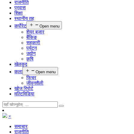
राजनीति
प्रवास
शिक्षा
स्थानीय तह
कर्पाेरेट
Open menu
शेयर बजार
बैंकिङ
सहकारी
पर्यटन
उद्योग
कृषि
खेलकुद
कला
Open menu
फिचर
जीवनशैली
खोज रिपोर्ट
मल्टिमिडिया
×
समाचार
राजनीति