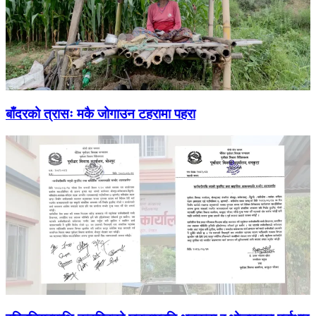
बाँदरको त्रासः मकै जोगाउन टहरामा पहरा