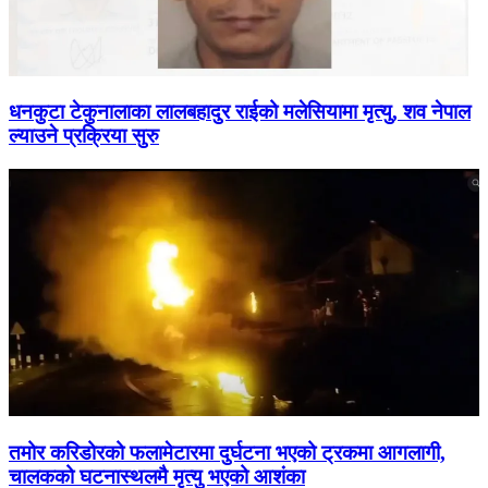
धनकुटा टेकुनालाका लालबहादुर राईको मलेसियामा मृत्यु, शव नेपाल
ल्याउने प्रक्रिया सुरु
तमोर करिडोरको फलामेटारमा दुर्घटना भएको ट्रकमा आगलागी,
चालकको घटनास्थलमै मृत्यु भएको आशंका