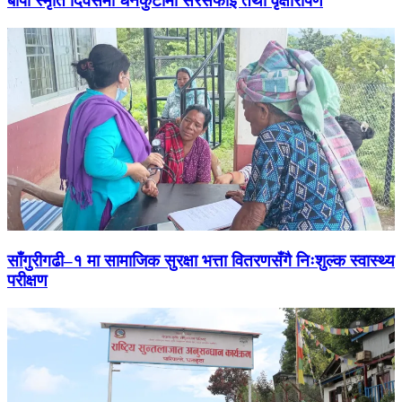
बीपी स्मृति दिवसमा धनकुटामा सरसफाइ तथा वृक्षारोपण
साँगुरीगढी–१ मा सामाजिक सुरक्षा भत्ता वितरणसँगै निःशुल्क स्वास्थ्य
परीक्षण