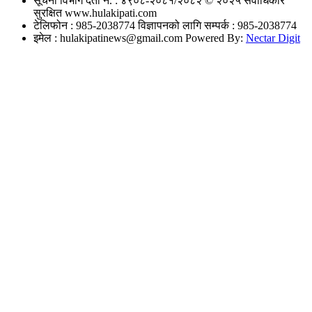
सूचना विभाग दर्ता नं. : ४९०८-२०८१/२०८२
© २०२५ सर्वाधिकार
सुरक्षित www.hulakipati.com
टेलिफोन : 985-2038774
विज्ञापनको लागि सम्पर्क : 985-2038774
इमेल :
hulakipatinews@gmail.com
Powered By:
Nectar Digit