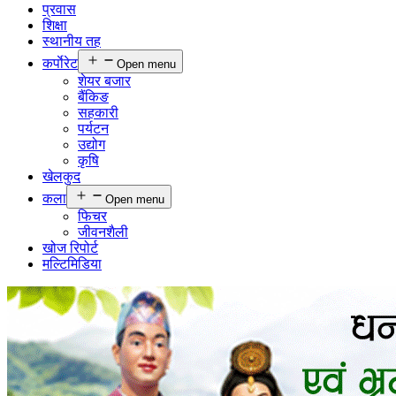
प्रवास
शिक्षा
स्थानीय तह
कर्पाेरेट
Open menu
शेयर बजार
बैंकिङ
सहकारी
पर्यटन
उद्योग
कृषि
खेलकुद
कला
Open menu
फिचर
जीवनशैली
खोज रिपोर्ट
मल्टिमिडिया