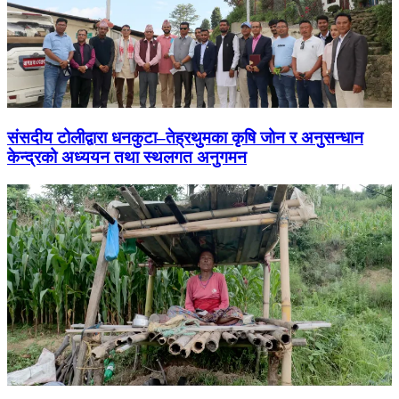
संसदीय टोलीद्वारा धनकुटा–तेह्रथुमका कृषि जोन र अनुसन्धान
केन्द्रको अध्ययन तथा स्थलगत अनुगमन