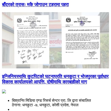
बाँदरको त्रासः मकै जोगाउन टहरामा पहरा
इन्जिनियरमाथि कुटपिटको घटनाप्रति धनकुटा र भोजपुरका पूर्वाधार
विकास कार्यालयको आपत्ति, दोषीमाथि कारबाहीको माग
बिश्रान्ति मिडिया एण्ड रिसर्च सेन्टर प्रा. लि द्वारा संचालित
ठेगाना: धनकुटा -७, धनकुटा, कोशी प्रदेश, नेपाल