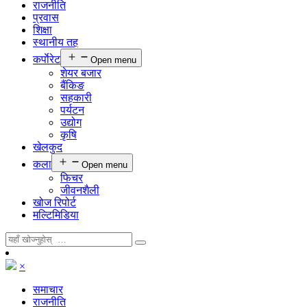
राजनीति
प्रवास
शिक्षा
स्थानीय तह
कर्पाेरेट
Open menu
शेयर बजार
बैंकिङ
सहकारी
पर्यटन
उद्योग
कृषि
खेलकुद
कला
Open menu
फिचर
जीवनशैली
खोज रिपोर्ट
मल्टिमिडिया
×
समाचार
राजनीति