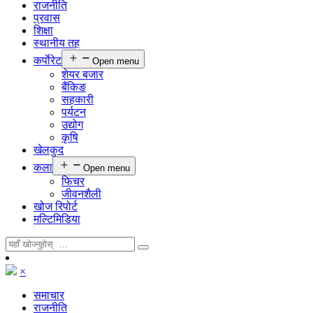
राजनीति
प्रवास
शिक्षा
स्थानीय तह
कर्पाेरेट
Open menu
शेयर बजार
बैंकिङ
सहकारी
पर्यटन
उद्योग
कृषि
खेलकुद
कला
Open menu
फिचर
जीवनशैली
खोज रिपोर्ट
मल्टिमिडिया
×
समाचार
राजनीति