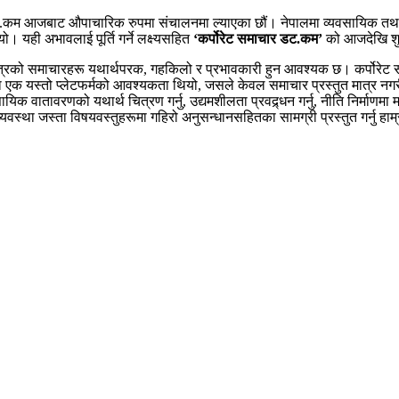
 डट.कम आजबाट औपाचारिक रुपमा संचालनमा ल्याएका छौं। नेपालमा व्यवसायिक तथा क
यही अभावलाई पूर्ति गर्ने लक्ष्यसहित
‘कर्पोरेट समाचार डट.कम’
को आजदेखि शु
ेट क्षेत्रको समाचारहरू यथार्थपरक, गहकिलो र प्रभावकारी हुन आवश्यक छ। कर्पोरेट 
 एक यस्तो प्लेटफर्मको आवश्यकता थियो, जसले केवल समाचार प्रस्तुत मात्र नगर
ायिक वातावरणको यथार्थ चित्रण गर्नु, उद्यमशीलता प्रवद्र्धन गर्नु, नीति निर्माणमा म
व्यवस्था जस्ता विषयवस्तुहरूमा गहिरो अनुसन्धानसहितका सामग्री प्रस्तुत गर्नु हाम्र