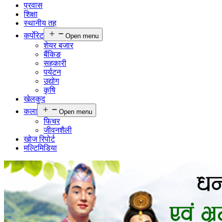
प्रवास
शिक्षा
स्थानीय तह
कर्पाेरेट
Open menu
शेयर बजार
बैंकिङ
सहकारी
पर्यटन
उद्योग
कृषि
खेलकुद
कला
Open menu
फिचर
जीवनशैली
खोज रिपोर्ट
मल्टिमिडिया