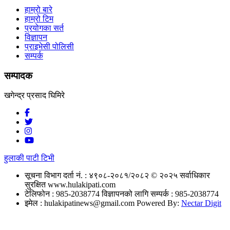
हाम्रो बारे
हाम्रो टिम
प्रयोगका सर्त
विज्ञापन
प्राइभेसी पोलिसी
सम्पर्क
सम्पादक
खगेन्द्र प्रसाद घिमिरे
हुलाकी पाटी टिभी
सूचना विभाग दर्ता नं. : ४९०८-२०८१/२०८२
© २०२५ सर्वाधिकार
सुरक्षित www.hulakipati.com
टेलिफोन : 985-2038774
विज्ञापनको लागि सम्पर्क : 985-2038774
इमेल :
hulakipatinews@gmail.com
Powered By:
Nectar Digit