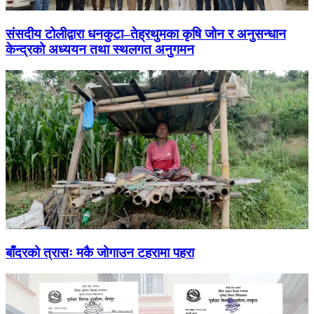
संसदीय टोलीद्वारा धनकुटा–तेह्रथुमका कृषि जोन र अनुसन्धान
केन्द्रको अध्ययन तथा स्थलगत अनुगमन
बाँदरको त्रासः मकै जोगाउन टहरामा पहरा