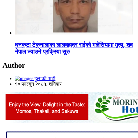
धनकुटा टेकुनालाका लालबहादुर राईको मलेसियामा मृत्यु, शव
नेपाल ल्याउने प्रक्रिया सुरु
Author
हुलाकी पाटी
१० फाल्गुन २०८१, शनिबार