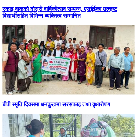
स्काइ वाकको दोस्रो वार्षिकोत्सव सम्पन्न, एसईईका उत्कृष्ट
विद्यार्थीसहित विभिन्न व्यक्तित्व सम्मानित
बीपी स्मृति दिवसमा धनकुटामा सरसफाइ तथा वृक्षारोपण