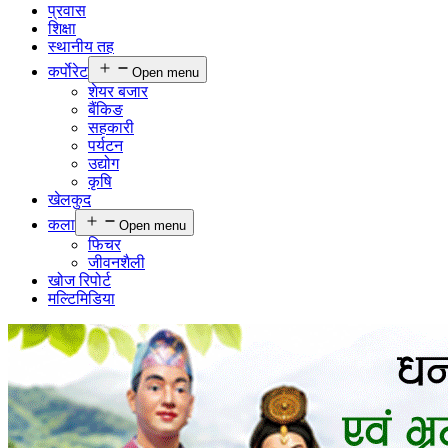
प्रवास
शिक्षा
स्थानीय तह
कर्पाेरेट
Open menu
शेयर बजार
बैंकिङ
सहकारी
पर्यटन
उद्योग
कृषि
खेलकुद
कला
Open menu
फिचर
जीवनशैली
खोज रिपोर्ट
मल्टिमिडिया