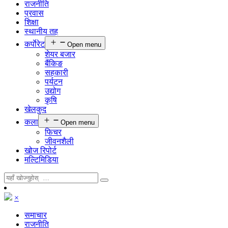
राजनीति
प्रवास
शिक्षा
स्थानीय तह
कर्पाेरेट
Open menu
शेयर बजार
बैंकिङ
सहकारी
पर्यटन
उद्योग
कृषि
खेलकुद
कला
Open menu
फिचर
जीवनशैली
खोज रिपोर्ट
मल्टिमिडिया
×
समाचार
राजनीति