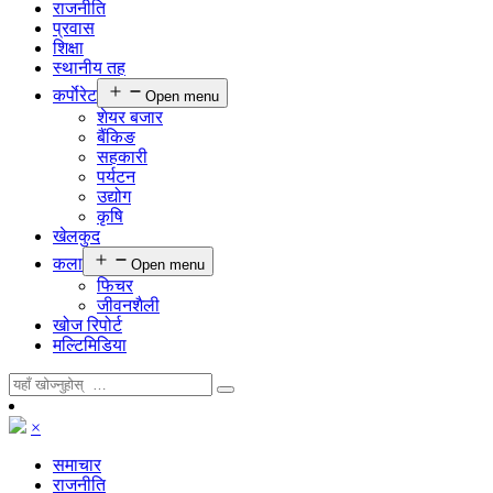
राजनीति
प्रवास
शिक्षा
स्थानीय तह
कर्पाेरेट
Open menu
शेयर बजार
बैंकिङ
सहकारी
पर्यटन
उद्योग
कृषि
खेलकुद
कला
Open menu
फिचर
जीवनशैली
खोज रिपोर्ट
मल्टिमिडिया
×
समाचार
राजनीति