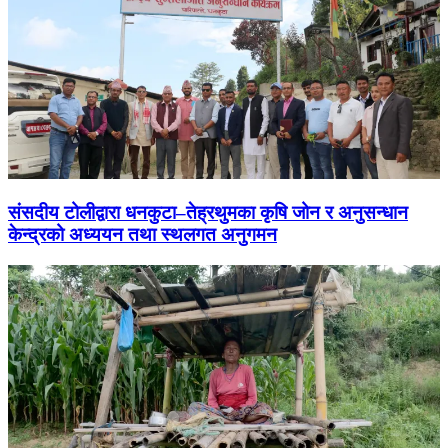
संसदीय टोलीद्वारा धनकुटा–तेह्रथुमका कृषि जोन र अनुसन्धान
केन्द्रको अध्ययन तथा स्थलगत अनुगमन