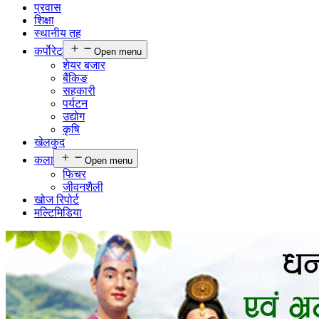
प्रवास
शिक्षा
स्थानीय तह
कर्पाेरेट
Open menu
शेयर बजार
बैंकिङ
सहकारी
पर्यटन
उद्योग
कृषि
खेलकुद
कला
Open menu
फिचर
जीवनशैली
खोज रिपोर्ट
मल्टिमिडिया