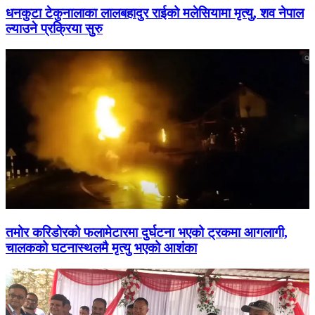
धनकुटा टेकुनालाका लालबहादुर राईको मलेसियामा मृत्यु, शव नेपाल
ल्याउने प्रक्रिया सुरु
तमोर करिडोरको फलामेटारमा दुर्घटना भएको ट्रकमा आगलागी,
चालकको घटनास्थलमै मृत्यु भएको आशंका