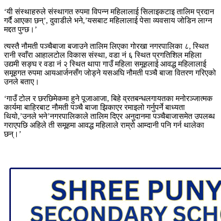
‘यी संस्थाहरुले संस्थागत रुपमा विपन्न महिलालाई सिलाइकटाइ तालिम प्रदान
गर्दै आएका छन्’, दुवाडीले भने,’यसबाट महिलालाई पेसा व्यवसाय जोडिन लाग्न
मद्दत पुग्छ।’
त्यस्तै नौमती पञ्चैबाजा बजाउने तालिम लिएका गोरखा नगरपालिका ८, स्थित
रानी स्वाँरा आहालटोल विकास संस्था, वडा नं ६ स्थित प्रगतिशिल महिला
उद्यमी सङ्घ र वडा नं २ स्थित थापा गाउँ महिला समूहलाई आवद्ध महिलालाई
समूहगत रुपमा आयआर्जनसँग जोड्ने यसअघि नौमती पञ्चै बाजा वितरण गरिएको
उनले बताए।
‘गाउँ टोल र छरछिमेकमा हुने पूजाआजा, बिहे व्रतबन्धलगायतका मनोरञ्जात्मक
कार्यमा बाहिरबाट नौमती पञ्चै बाजा झिकाएर रमाइलो गर्नुपर्ने बाध्यता
थियो,’उनले भने’नगरपालिकाले तालिम दिएर अनुदानमा पञ्चैबाजासमेत उपलब्ध
गराएपछि अहिले ती समूहमा आवद्ध महिलाले राम्रो आम्दानी पनि गर्न थालेका
छन्।’