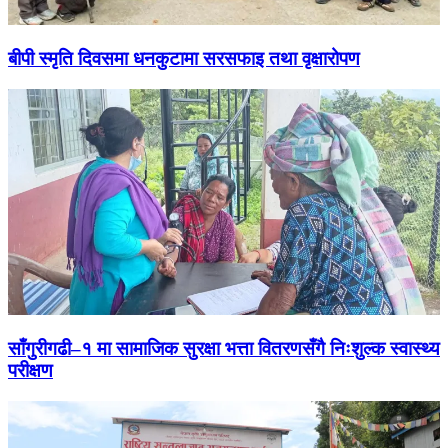
बीपी स्मृति दिवसमा धनकुटामा सरसफाइ तथा वृक्षारोपण
साँगुरीगढी–१ मा सामाजिक सुरक्षा भत्ता वितरणसँगै निःशुल्क स्वास्थ्य
परीक्षण