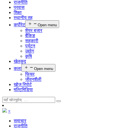
राजनीति
प्रवास
शिक्षा
स्थानीय तह
कर्पाेरेट
Open menu
शेयर बजार
बैंकिङ
सहकारी
पर्यटन
उद्योग
कृषि
खेलकुद
कला
Open menu
फिचर
जीवनशैली
खोज रिपोर्ट
मल्टिमिडिया
×
समाचार
राजनीति