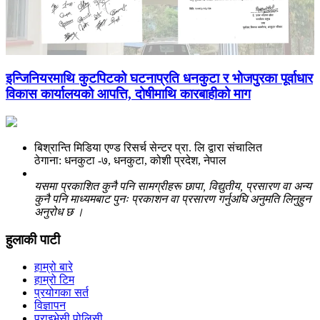
इन्जिनियरमाथि कुटपिटको घटनाप्रति धनकुटा र भोजपुरका पूर्वाधार
विकास कार्यालयको आपत्ति, दोषीमाथि कारबाहीको माग
बिश्रान्ति मिडिया एण्ड रिसर्च सेन्टर प्रा. लि द्वारा संचालित
ठेगाना: धनकुटा -७, धनकुटा, कोशी प्रदेश, नेपाल
यसमा प्रकाशित कुनै पनि सामग्रीहरू छापा, विद्युतीय, प्रसारण वा अन्य
कुनै पनि माध्यमबाट पुनः प्रकाशन वा प्रसारण गर्नुअघि अनुमति लिनुहुन
अनुरोध छ ।
हुलाकी पाटी
हाम्रो बारे
हाम्रो टिम
प्रयोगका सर्त
विज्ञापन
प्राइभेसी पोलिसी