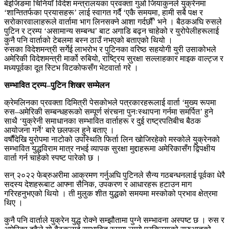
बेइजिङमा चिनियाँ विदेश मन्त्रालयका प्रवक्ता गुओ जियाकुनले युक्रेनमा
‘शान्तितर्फका प्रयासहरू’ लाई स्वागत गर्दै ‘एकै समयमा, हामी सबै पक्ष र
सरोकारवालाहरूले वार्तामा भाग लिनसक्ने आशा गर्दछौँ’ भने । बैठकअघि रुसले
पुटिन र ट्रम्प ‘असामान्य सम्बन्ध’ बाट अगाडि बढ्न चाहेको र युरोपेलीहरूलाई
कुनै पनि वार्ताको टेबलमा बस्न ठाउँ नभएको बताएको थियो ।
रुसका विदेशमन्त्री सर्गेई लाभरोभ र पुटिनका वरिष्ठ सहयोगी युरी उसाकोभले
अमेरिकी विदेशमन्त्री मार्को रुबियो, राष्ट्रिय सुरक्षा सल्लाहकार माइक वाल्ट्ज र
मध्यपूर्वका दूत स्टिभ विटकोफसँग भेटवार्ता गरे ।
सम्भावित ट्रम्प–पुटिन शिखर सम्मेलन
क्रेमलिनका प्रवक्ता दिमित्री पेसकोभले पत्रकारहरूलाई वार्ता ‘मुख्य रूपमा
रुस–अमेरिकी सम्बन्धहरूको सम्पूर्ण संरचना पुनःस्थापना गर्नमा समर्पित’ हुने
साथै ‘युक्रेनी समाधानका सम्भावित वार्ताहरू र दुई राष्ट्रपतिबीच बैठक
आयोजना गर्ने’ बारे छलफल हुने बताए ।
वर्षौंदेखि युरोपमा नाटोको उपस्थिति फिर्ता लिन खोजिरहेको मस्कोले युक्रेनको
सम्भावित युद्धविराम मात्र नभई व्यापक सुरक्षा मुद्दाहरूमा अमेरिकासँग द्विपक्षीय
वार्ता गर्न चाहेको स्पष्ट पारेको छ ।
सन् २०२२ फेब्रुअरीमा आक्रमण गर्नुअघि पुटिनले सैन्य गठबन्धनलाई पूर्वका धेरै
सदस्य देशहरूबाट आफ्ना सैनिक, उपकरण र आधारहरू हटाउन माग
गरिरहनुभएको थियो । ती मुलुक शीत युद्धको समयमा मस्कोको प्रभाव क्षेत्रमा
थिए ।
कुनै पनि वार्ताले युक्रेन युद्ध रोक्ने सम्झौतामा पुग्ने सम्भावना अस्पष्ट छ । रुस र