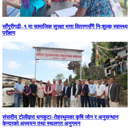
साँगुरीगढी–१ मा सामाजिक सुरक्षा भत्ता वितरणसँगै निःशुल्क स्वास्थ्य
परीक्षण
संसदीय टोलीद्वारा धनकुटा–तेह्रथुमका कृषि जोन र अनुसन्धान
केन्द्रको अध्ययन तथा स्थलगत अनुगमन