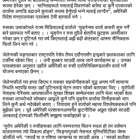
अमेरिका दुवैले यो बैठकलाई सम्भावित रूपमा लामो प्रक्रियाको सुरुआतको
रूपमा हेरेका छन् । ‘मानिसहरूले यसलाई विवरणको बारेमा वा कुनै प्रकारको
वार्तामा अगाडि बढाउने कुराको रूपमा हेर्नुपर्छ भन्ने मलाई लाग्दैन”, अमेरिकी
विदेश मन्त्रालयका प्रवक्ता टेमी ब्रुसले भने ।
रुसका उसाकोभले राज्य मिडियालाई वार्ताले ‘युक्रेनमा वार्ता कसरी सुरु गर्ने’
बारे छलफल गर्ने बताए । । युक्रेन र रुस दुवैले क्षेत्रीय छुटहरू अस्वीकार
गरेका छन् र पुटिनले गत वर्ष किएभलाई अझै बढी क्षेत्रबाट आफ्ना सैनिकहरू
फिर्ता लिन माग गरे ।
जेलेन्स्की मङ्गलबार राष्ट्रपति रेसेप तैयप एर्दोगनसँग द्वन्द्वबारे छलफलका लागि
टर्कीमा रहेका थिए । । उनी बुधबार साउदी अरब जाने कार्यक्रम छ । उनका
प्रवक्ताका अनुसार उहाँले अमेरिकी वा रुसी प्रतिनिधिमण्डलसँग वार्ता गर्ने
योजना बनाएका छैनन् ।
जेलेन्स्कीले गत हप्ता किएभ र यसका सहयोगीहरूको युद्ध अन्त्य गर्ने सामान्य
स्थिति भएपछि मात्र उहाँ पुटिनलाई भेट्न तयार रहेको बताएका थिए । युरोपेली
नेताहरू पेरिसमा आपत्कालीन सुरक्षा शिखर सम्मेलनका लागि भेला भएको बेला
रुसका लाभरोभले सोमबार आफूले कुनै पनि युक्रेन वार्तामा तिनीहरूको भाग
लिने कुनै अर्थ नदेखेको बताए । रियादमा हुने वार्ताको महत्त्व विश्लेषकहरूले पनि
बुझेका छन् । पूर्व अमेरिकी प्रशासनअन्तर्गत कूटनीतिक अछूत रहेको साउदी
अरबलाई ट्रम्पको फिर्तीसँगै समूहमा फर्काइएको छ ।
‘युरोप अमेरिकी र रुसीहरूका लागि परम्परागत मिलन स्थल हो तर वर्तमान
वातावरणमा त्यो विकल्प होइन”, सिङ्गापुरको नेसनल युनिभर्सिटीका जेम्स
डोर्सीले भने, “तपाईं या त एशिया जानुहुन्छ या साउदी अरब ।’ मस्को हालैका