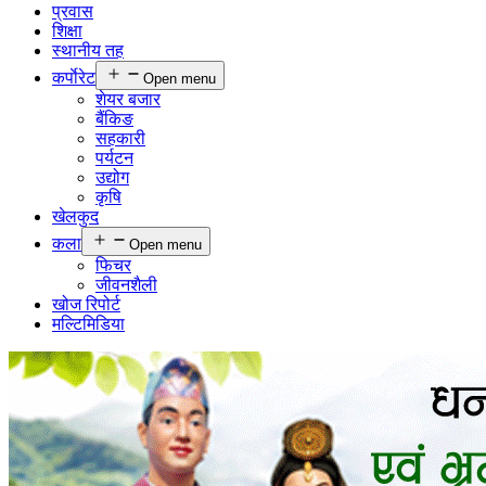
प्रवास
शिक्षा
स्थानीय तह
कर्पाेरेट
Open menu
शेयर बजार
बैंकिङ
सहकारी
पर्यटन
उद्योग
कृषि
खेलकुद
कला
Open menu
फिचर
जीवनशैली
खोज रिपोर्ट
मल्टिमिडिया