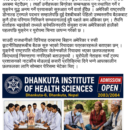
अरबमा भेट्दैछन् । त्यहाँ उनीहरूका बिग्रेका सम्बन्धहरू पुनःस्थापित गर्ने र
युक्रेन युद्ध अन्त्य गर्ने प्रयासको सुरुआत गर्ने वार्ता हुँदैछ । अमेरिकी राष्ट्रपति
डोनाल्ड ट्रम्पले पदभार सम्हालेपछि दुई देशबीचको पहिलो उच्चस्तरीय बैठकबाट
कुनै ठोस परिणाम निस्किने सम्भावनालाई दुवै पक्षले कम आँकेका छन् । तैपनि
वार्ताहरू भइरहेको तथ्यले क्रेमलिनप्रति संयुक्त राज्य अमेरिकाको हालैको
पहलपछि युक्रेन र युरोपमा चिन्ता उत्पन्न गरेको छ ।
साउदी राजधानीको दिरियाह दरबारमा बिहान अमेरिका र रुसी
कूटनीतिज्ञहरूबीच बैठक सुरु भएको रियादका पत्रकारहरूले बताएका छन् ।
युक्रेनी राष्ट्रपति भोलोदिमर जेलेन्स्कीले रियादमा भएका छलफलहरूमा
किएभलाई निमन्त्रणा नगरिएको बताउनुभयो । युरोपेली नेताहरू नयाँ ट्रम्प
प्रशासनको नाटकीय मोडलाई कसरी प्रतिक्रिया दिने भन्ने आपत्कालीन
छलफलका लागि सोमबार पेरिसमा भेटेका थिए ।