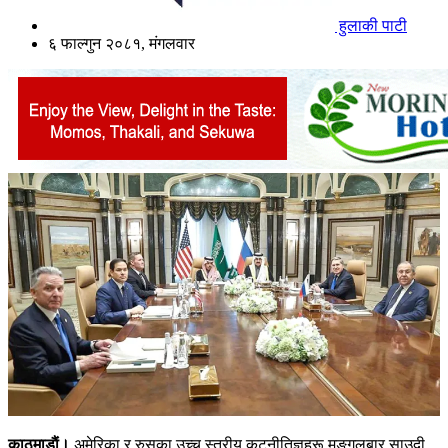
हुलाकी पाटी
६ फाल्गुन २०८१, मंगलवार
काठमाडाैं।
अमेरिका र रुसका उच्च स्तरीय कूटनीतिज्ञहरू मङ्गलबार साउदी