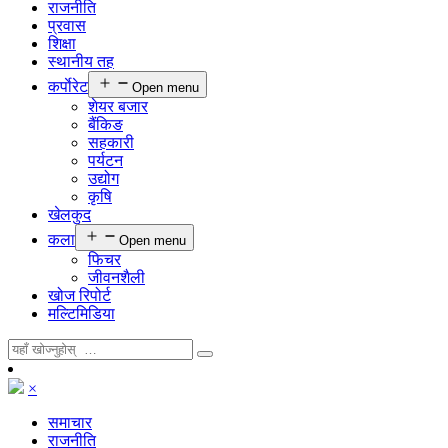
राजनीति
प्रवास
शिक्षा
स्थानीय तह
कर्पाेरेट
Open menu
शेयर बजार
बैंकिङ
सहकारी
पर्यटन
उद्योग
कृषि
खेलकुद
कला
Open menu
फिचर
जीवनशैली
खोज रिपोर्ट
मल्टिमिडिया
×
समाचार
राजनीति