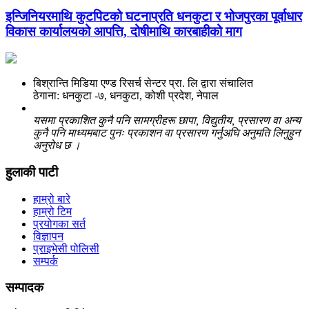
इन्जिनियरमाथि कुटपिटको घटनाप्रति धनकुटा र भोजपुरका पूर्वाधार
विकास कार्यालयको आपत्ति, दोषीमाथि कारबाहीको माग
बिश्रान्ति मिडिया एण्ड रिसर्च सेन्टर प्रा. लि द्वारा संचालित
ठेगाना: धनकुटा -७, धनकुटा, कोशी प्रदेश, नेपाल
यसमा प्रकाशित कुनै पनि सामग्रीहरू छापा, विद्युतीय, प्रसारण वा अन्य
कुनै पनि माध्यमबाट पुनः प्रकाशन वा प्रसारण गर्नुअघि अनुमति लिनुहुन
अनुरोध छ ।
हुलाकी पाटी
हाम्रो बारे
हाम्रो टिम
प्रयोगका सर्त
विज्ञापन
प्राइभेसी पोलिसी
सम्पर्क
सम्पादक