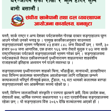
यस्तै, सार्क राष्ट्र र अन्य देशका पर्यटकसमेत गोरखा दरबार सङ्ग्रहालय घुम्न
आउने गरेको उनको भनाइ छ । प्रमुख कार्कीकाअनुसार साउनयता
सङ्ग्रहालयको भ्रमण गर्नेहरूमा ४३ हजार ८४८ जना विद्यार्थी छन् । यस्तै, ३०
हजार ७०४ जना आन्तरिक, एक हजार १६६ जना तेस्रो मुलुक र ७३ जना सार्क
राष्ट्रभित्रका पर्यटकले सङ्ग्रहालयको भ्रमण गरेका छन् । सङ्ग्रहालयमा
पर्यटकहरूले नेपाल एकीकरणकर्ता पृथ्वीनारायण शाहलगायत शाहवंशीय
राजाहरूको इतिहास अध्ययन गर्न पाउने व्यवस्था छ ।
सङ्ग्रहालयमा पृथ्वीनारायण शाहको चिना, भाँडाकुँडा, मानापाथी, हातहतियार
तथा विभिन्न कलात्मक सामग्रीहरू अवलोकनका लागि राखिएका छन्भने
काष्ठकलाले भरिपूर्ण तीनमुखे झ्याल, टुँडाल, १६ वटा थामको कलात्मक बरण्डा
सङ्ग्रहालयको थप आकर्षणका रूपमा रहेको छ ।
यस्तै, विभिन्न जातजातिको संस्कृति र परम्परा झल्कने डमी, दिव्य उपदेश कक्ष,
वंशावली कक्ष, धार्मिक परम्परा कक्षलगायत १२ वटा प्रदर्शनीकक्ष सङ्ग्रहालयमा
रहेका छन् । यो सङ्ग्रहालय विंस २०६५ देखि सञ्चालनमा आएको हो ।