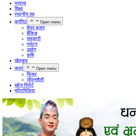
प्रवास
शिक्षा
स्थानीय तह
कर्पाेरेट
Open menu
शेयर बजार
बैंकिङ
सहकारी
पर्यटन
उद्योग
कृषि
खेलकुद
कला
Open menu
फिचर
जीवनशैली
खोज रिपोर्ट
मल्टिमिडिया