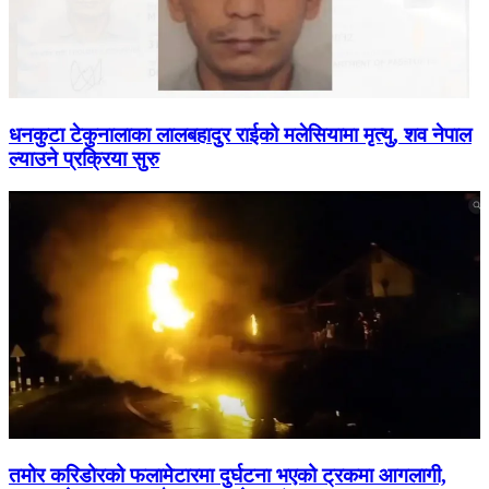
धनकुटा टेकुनालाका लालबहादुर राईको मलेसियामा मृत्यु, शव नेपाल
ल्याउने प्रक्रिया सुरु
तमोर करिडोरको फलामेटारमा दुर्घटना भएको ट्रकमा आगलागी,