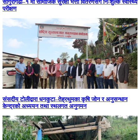
साँगुरीगढी–१ मा सामाजिक सुरक्षा भत्ता वितरणसँगै निःशुल्क स्वास्थ्य
परीक्षण
संसदीय टोलीद्वारा धनकुटा–तेह्रथुमका कृषि जोन र अनुसन्धान
केन्द्रको अध्ययन तथा स्थलगत अनुगमन