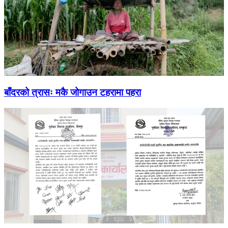
बाँदरको त्रासः मकै जोगाउन टहरामा पहरा